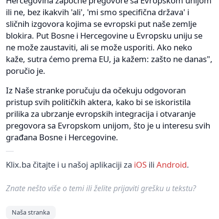
Hercegovina započne pregovore sa Evropskom unijom
ili ne, bez ikakvih 'ali', 'mi smo specifična država' i
sličnih izgovora kojima se evropski put naše zemlje
blokira. Put Bosne i Hercegovine u Evropsku uniju se
ne može zaustaviti, ali se može usporiti. Ako neko
kaže, sutra ćemo prema EU, ja kažem: zašto ne danas",
poručio je.
Iz Naše stranke poručuju da očekuju odgovoran
pristup svih političkih aktera, kako bi se iskoristila
prilika za ubrzanje evropskih integracija i otvaranje
pregovora sa Evropskom unijom, što je u interesu svih
građana Bosne i Hercegovine.
Klix.ba čitajte i u našoj aplikaciji za
iOS
ili
Android
.
Znate nešto više o temi ili želite prijaviti grešku u tekstu?
Naša stranka