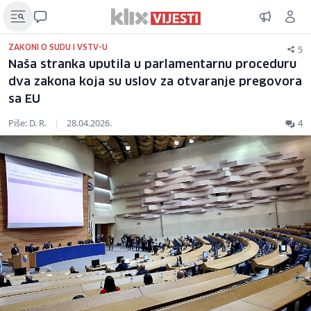
5
ZAKONI O SUDU I VSTV-U
Naša stranka uputila u parlamentarnu proceduru
dva zakona koja su uslov za otvaranje pregovora
sa EU
Piše: D. R.
|
28.04.2026.
4