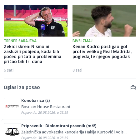
TRENER SARAJEVA
BIVŠI ZMAJ
Zekić iskren: Nismo ni
Kenan Kodro postigao gol
zaslužili pobjedu, kada bih
protiv velikog Real Madrida,
počeo pričati o problemima
pogledajte njegov pogodak
pričao bih tri dana
6 sati
8 sati
Oglasi za posao
Konobarica (ž)
Bosnian House Restaurant
Prijava do: 20.08.2026. u 23:59
Pripravnik - Diplomirani pravnik (m/ž)
Zajednička advokatska kancelarija Hakija Kurtović i Adis
Kurtović
Prijava do: 30.08.2026. u 23:59