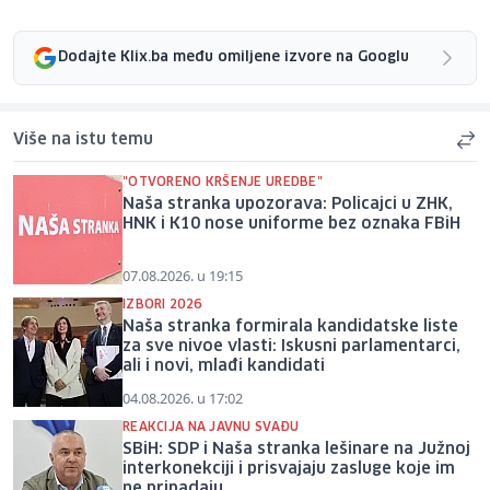
Dodajte Klix.ba među omiljene izvore na Googlu
Više na istu temu
"OTVORENO KRŠENJE UREDBE"
Naša stranka upozorava: Policajci u ZHK,
HNK i K10 nose uniforme bez oznaka FBiH
07.08.2026. u 19:15
IZBORI 2026
Naša stranka formirala kandidatske liste
za sve nivoe vlasti: Iskusni parlamentarci,
ali i novi, mlađi kandidati
04.08.2026. u 17:02
REAKCIJA NA JAVNU SVAĐU
SBiH: SDP i Naša stranka lešinare na Južnoj
interkonekciji i prisvajaju zasluge koje im
ne pripadaju