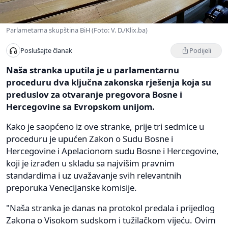
Parlametarna skupština BiH (Foto: V. D./Klix.ba)
Podijeli
Poslušajte članak
Naša stranka uputila je u parlamentarnu
proceduru dva ključna zakonska rješenja koja su
preduslov za otvaranje pregovora Bosne i
Hercegovine sa Evropskom unijom.
Kako je saopćeno iz ove stranke, prije tri sedmice u
proceduru je upućen Zakon o Sudu Bosne i
Hercegovine i Apelacionom sudu Bosne i Hercegovine,
koji je izrađen u skladu sa najvišim pravnim
standardima i uz uvažavanje svih relevantnih
preporuka Venecijanske komisije.
"Naša stranka je danas na protokol predala i prijedlog
Zakona o Visokom sudskom i tužilačkom vijeću. Ovim