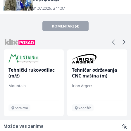
31.07.2026. u 11:07
KOMENTARI (4)
Tehnički rukovodilac
Tehničar održavanja
(m/ž)
CNC mašina (m)
Mountain
Irion Argerr
Sarajevo
Vogošća
Možda vas zanima