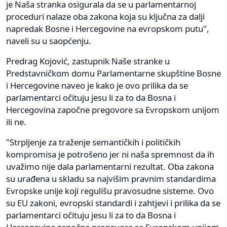
je Naša stranka osigurala da se u parlamentarnoj
proceduri nalaze oba zakona koja su ključna za dalji
napredak Bosne i Hercegovine na evropskom putu",
naveli su u saopćenju.
Predrag Kojović, zastupnik Naše stranke u
Predstavničkom domu Parlamentarne skupštine Bosne
i Hercegovine naveo je kako je ovo prilika da se
parlamentarci očituju jesu li za to da Bosna i
Hercegovina započne pregovore sa Evropskom unijom
ili ne.
"Strpljenje za traženje semantičkih i političkih
kompromisa je potrošeno jer ni naša spremnost da ih
uvažimo nije dala parlamentarni rezultat. Oba zakona
su urađena u skladu sa najvišim pravnim standardima
Evropske unije koji regulišu pravosudne sisteme. Ovo
su EU zakoni, evropski standardi i zahtjevi i prilika da se
parlamentarci očituju jesu li za to da Bosna i