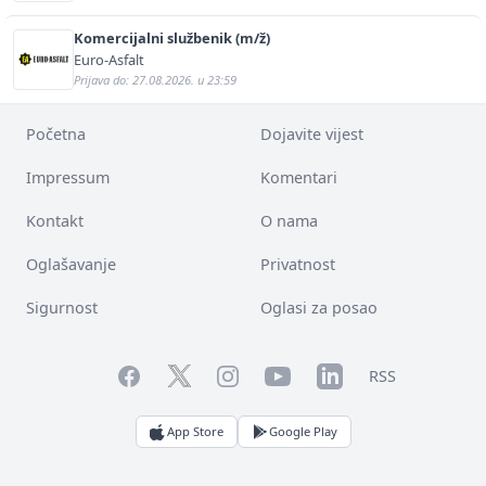
Komercijalni službenik (m/ž)
Euro-Asfalt
Prijava do: 27.08.2026. u 23:59
Početna
Dojavite vijest
Impressum
Komentari
Kontakt
O nama
Oglašavanje
Privatnost
Sigurnost
Oglasi za posao
Facebook
YouTube
LinkedIn
Twitter
Instagram
RSS
App Store
Google Play