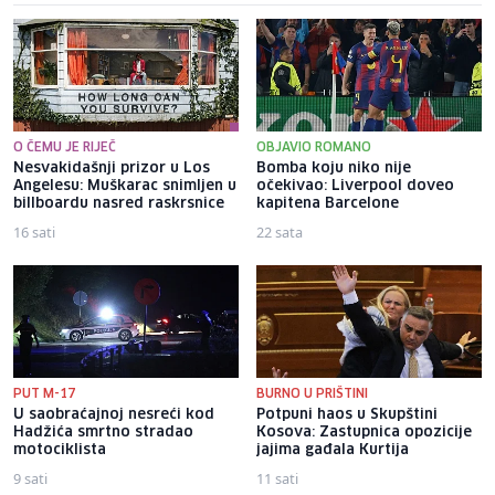
O ČEMU JE RIJEČ
OBJAVIO ROMANO
Nesvakidašnji prizor u Los
Bomba koju niko nije
Angelesu: Muškarac snimljen u
očekivao: Liverpool doveo
billboardu nasred raskrsnice
kapitena Barcelone
16 sati
22 sata
PUT M-17
BURNO U PRIŠTINI
U saobraćajnoj nesreći kod
Potpuni haos u Skupštini
Hadžića smrtno stradao
Kosova: Zastupnica opozicije
motociklista
jajima gađala Kurtija
9 sati
11 sati