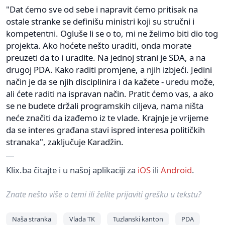
"Dat ćemo sve od sebe i napravit ćemo pritisak na
ostale stranke se definišu ministri koji su stručni i
kompetentni. Ogluše li se o to, mi ne želimo biti dio tog
projekta. Ako hoćete nešto uraditi, onda morate
preuzeti da to i uradite. Na jednoj strani je SDA, a na
drugoj PDA. Kako raditi promjene, a njih izbjeći. Jedini
način je da se njih disciplinira i da kažete - uredu može,
ali ćete raditi na ispravan način. Pratit ćemo vas, a ako
se ne budete držali programskih ciljeva, nama ništa
neće značiti da izađemo iz te vlade. Krajnje je vrijeme
da se interes građana stavi ispred interesa političkih
stranaka", zaključuje Karadžin.
Klix.ba čitajte i u našoj aplikaciji za
iOS
ili
Android
.
Znate nešto više o temi ili želite prijaviti grešku u tekstu?
Naša stranka
Vlada TK
Tuzlanski kanton
PDA