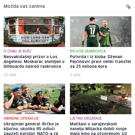
Možda vas zanima
O ČEMU JE RIJEČ
IDE KOD DEMIROVIĆA
Nesvakidašnji prizor u Los
Potvrda i iz kluba: Dženan
Angelesu: Muškarac snimljen u
Pejčinović pravi veliki transfer
billboardu nasred raskrsnice
za 25 miliona eura
22 sata
2 sata
HIBRIDNE OPERACIJE
LJETNO DRUŽENJE
Ukrajinski general: Brčko je
Mališani u sarajevskom
ključno, ukoliko RS odluči
naselju Miljacka dobili svoje
zauzeti koridor, NATO-a će
malo kino na otvorenom: Uz