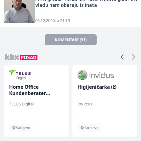
vladu nam obaraju iz inata
05.12.2020. u 21:19
KOMENTARI (93)
Home Office
Higijeničarka (ž)
Kundenberater
(m/w/d) für Vattenfall
TELUS Digital
Invictus
Sarajevo
Sarajevo