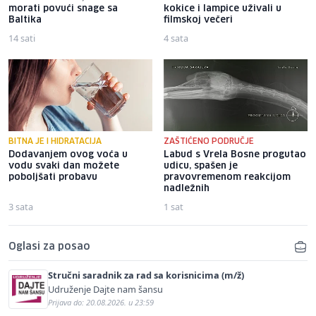
morati povući snage sa
kokice i lampice uživali u
Baltika
filmskoj večeri
14 sati
4 sata
BITNA JE I HIDRATACIJA
ZAŠTIĆENO PODRUČJE
Dodavanjem ovog voća u
Labud s Vrela Bosne progutao
vodu svaki dan možete
udicu, spašen je
poboljšati probavu
pravovremenom reakcijom
nadležnih
3 sata
1 sat
Oglasi za posao
Stručni saradnik za rad sa korisnicima (m/ž)
Udruženje Dajte nam šansu
Prijava do: 20.08.2026. u 23:59