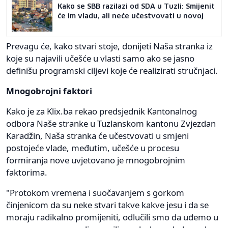
Kako se SBB razilazi od SDA u Tuzli: Smijenit
će im vladu, ali neće učestvovati u novoj
Prevagu će, kako stvari stoje, donijeti Naša stranka iz
koje su najavili učešće u vlasti samo ako se jasno
definišu programski ciljevi koje će realizirati stručnjaci.
Mnogobrojni faktori
Kako je za Klix.ba rekao predsjednik Kantonalnog
odbora Naše stranke u Tuzlanskom kantonu Zvjezdan
Karadžin, Naša stranka će učestvovati u smjeni
postojeće vlade, međutim, učešće u procesu
formiranja nove uvjetovano je mnogobrojnim
faktorima.
"Protokom vremena i suočavanjem s gorkom
činjenicom da su neke stvari takve kakve jesu i da se
moraju radikalno promijeniti, odlučili smo da uđemo u