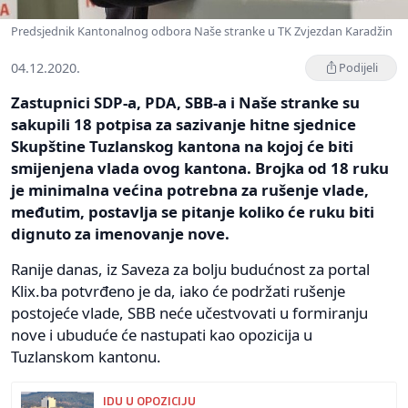
Predsjednik Kantonalnog odbora Naše stranke u TK Zvjezdan Karadžin
04.12.2020.
Podijeli
Zastupnici SDP-a, PDA, SBB-a i Naše stranke su
sakupili 18 potpisa za sazivanje hitne sjednice
Skupštine Tuzlanskog kantona na kojoj će biti
smijenjena vlada ovog kantona. Brojka od 18 ruku
je minimalna većina potrebna za rušenje vlade,
međutim, postavlja se pitanje koliko će ruku biti
dignuto za imenovanje nove.
Ranije danas, iz Saveza za bolju budućnost za portal
Klix.ba potvrđeno je da, iako će podržati rušenje
postojeće vlade, SBB neće učestvovati u formiranju
nove i ubuduće će nastupati kao opozicija u
Tuzlanskom kantonu.
IDU U OPOZICIJU