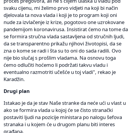
proces pregovora, ali ne s ciljem ulaska u vladu pod
svaku cijenu, mi želimo prvo vidjeti na koji bi način
djelovala ta nova vlada i koji je to program koji oni
nude za izvlačenje iz krize, pogotovo one uzrokovane
pandemijom koronavirusa. Insistirat ćemo na tome da
se formira stručna vlada sastavljena od stručnih ljudi,
da se transparentno prikažu njihovi životopisi, da se
zna o kome se radi i šta su to oni do sada radili. Ovo
nije bio slučaj s prošlim vladama. Na osnovu toga
ćemo odlučiti hoćemo li podržati takvu vladu i
eventualno razmotriti učešće u toj vladi", rekao je
Karadžin.
Drugi plan
Istakao je da je stav Naše stranke da neće ući u vlast u
ako se formira vlada u kojoj će se čisto stranački
postaviti ljudi na pozicije ministara po nalogu šefova
stranaka i u kojem će u drugom planu biti interes
građana.