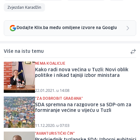
Zvjezdan Karadžin
Dodajte Klix.ba među omiljene izvore na Googlu
Više na istu temu
NEMA KOALICIJE
Kako radi nova većina u Tuzli: Novi oblik
politike i nikad tajniji izbor ministara
22.01.2021. u 14:08
"ZA DOBROBIT GRAĐANA"
SDA spremna na razgovore sa SDP-om za
formiranje većine u vijeću u Tuzli
11.12.2020. u 07:03
"AVANTURISTIČKI ČIN"
Predsjednik tuzlanske SDA: Izborni gubitnici