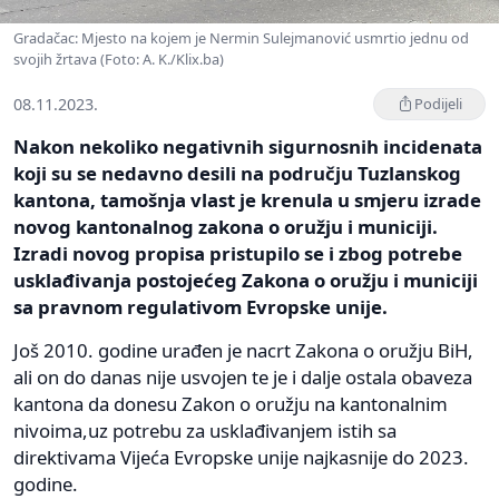
Gradačac: Mjesto na kojem je Nermin Sulejmanović usmrtio jednu od
svojih žrtava (Foto: A. K./Klix.ba)
08.11.2023.
Podijeli
Nakon nekoliko negativnih sigurnosnih incidenata
koji su se nedavno desili na području Tuzlanskog
kantona, tamošnja vlast je krenula u smjeru izrade
novog kantonalnog zakona o oružju i municiji.
Izradi novog propisa pristupilo se i zbog potrebe
usklađivanja postojećeg Zakona o oružju i municiji
sa pravnom regulativom Evropske unije.
Još 2010. godine urađen je nacrt Zakona o oružju BiH,
ali on do danas nije usvojen te je i dalje ostala obaveza
kantona da donesu Zakon o oružju na kantonalnim
nivoima,uz potrebu za usklađivanjem istih sa
direktivama Vijeća Evropske unije najkasnije do 2023.
godine.