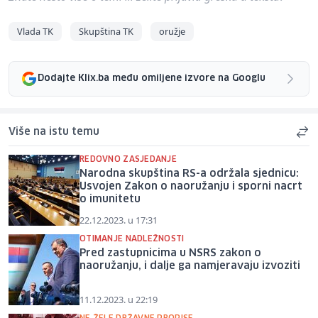
Vlada TK
Skupština TK
oružje
Dodajte Klix.ba među omiljene izvore na Googlu
Više na istu temu
REDOVNO ZASJEDANJE
Narodna skupština RS-a održala sjednicu:
Usvojen Zakon o naoružanju i sporni nacrt
o imunitetu
22.12.2023. u 17:31
OTIMANJE NADLEŽNOSTI
Pred zastupnicima u NSRS zakon o
naoružanju, i dalje ga namjeravaju izvoziti
11.12.2023. u 22:19