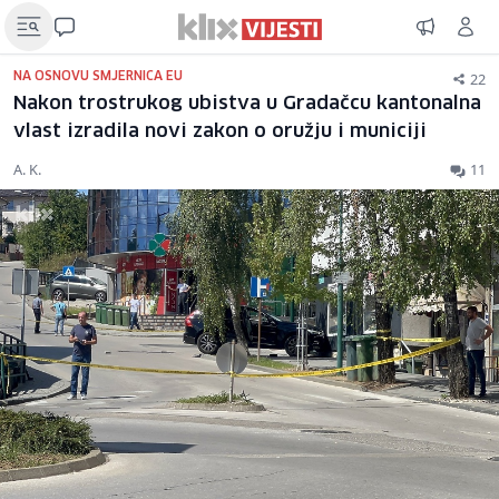
22
NA OSNOVU SMJERNICA EU
Nakon trostrukog ubistva u Gradačcu kantonalna
vlast izradila novi zakon o oružju i municiji
A. K.
11