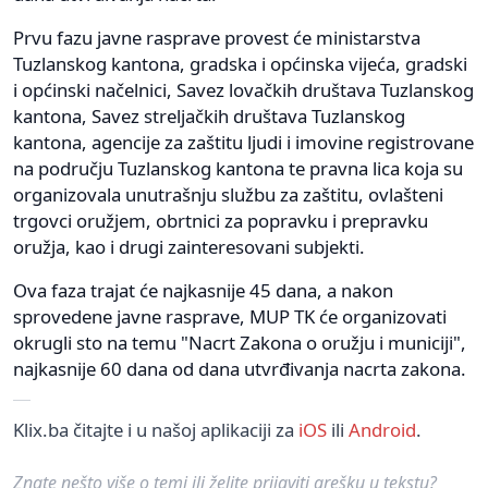
Prvu fazu javne rasprave provest će ministarstva
Tuzlanskog kantona, gradska i općinska vijeća, gradski
i općinski načelnici, Savez lovačkih društava Tuzlanskog
kantona, Savez streljačkih društava Tuzlanskog
kantona, agencije za zaštitu ljudi i imovine registrovane
na području Tuzlanskog kantona te pravna lica koja su
organizovala unutrašnju službu za zaštitu, ovlašteni
trgovci oružjem, obrtnici za popravku i prepravku
oružja, kao i drugi zainteresovani subjekti.
Ova faza trajat će najkasnije 45 dana, a nakon
sprovedene javne rasprave, MUP TK će organizovati
okrugli sto na temu "Nacrt Zakona o oružju i municiji",
najkasnije 60 dana od dana utvrđivanja nacrta zakona.
Klix.ba čitajte i u našoj aplikaciji za
iOS
ili
Android
.
Znate nešto više o temi ili želite prijaviti grešku u tekstu?