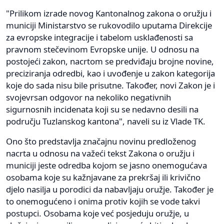
"Prilikom izrade novog Kantonalnog zakona o oružju i
municiji Ministarstvo se rukovodilo uputama Direkcije
za evropske integracije i tabelom usklađenosti sa
pravnom stečevinom Evropske unije. U odnosu na
postojeći zakon, nacrtom se predviđaju brojne novine,
preciziranja odredbi, kao i uvođenje u zakon kategorija
koje do sada nisu bile prisutne. Također, novi Zakon je i
svojevrsan odgovor na nekoliko negativnih
sigurnosnih incidenata koji su se nedavno desili na
području Tuzlanskog kantona", naveli su iz Vlade TK.
Ono što predstavlja značajnu novinu predloženog
nacrta u odnosu na važeći tekst Zakona o oružju i
municiji jeste odredba kojom se jasno onemogućava
osobama koje su kažnjavane za prekršaj ili krivično
djelo nasilja u porodici da nabavljaju oružje. Također je
to onemogućeno i onima protiv kojih se vode takvi
postupci. Osobama koje već posjeduju oružje, u