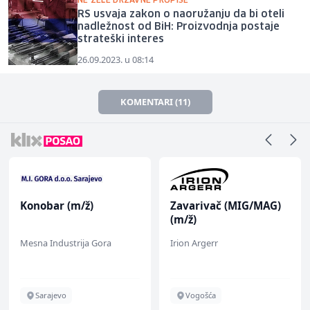
NE ŽELE DRŽAVNE PROPISE
RS usvaja zakon o naoružanju da bi oteli
nadležnost od BiH: Proizvodnja postaje
strateški interes
26.09.2023. u 08:14
KOMENTARI (11)
Konobar (m/ž)
Zavarivač (MIG/MAG)
(m/ž)
Mesna Industrija Gora
Irion Argerr
Sarajevo
Vogošća