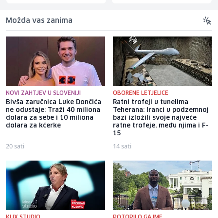
Možda vas zanima
NOVI ZAHTJEV U SLOVENIJI
OBORENE LETJELICE
Bivša zaručnica Luke Dončića
Ratni trofeji u tunelima
ne odustaje: Traži 40 miliona
Teherana: Iranci u podzemnoj
dolara za sebe i 10 miliona
bazi izložili svoje najveće
dolara za kćerke
ratne trofeje, među njima i F-
15
20 sati
14 sati
KLIX STUDIO
POTOPILO GA IME