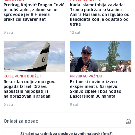
Predrag Kojović: Dragan Čović
Kada islamofobija zavlada:
je hohštapler, zakoni se ne
Trump podržao kršćanina
sprovode jer BiH nema
Amira Hassana, on izgubio od
praktični suverenitet
kandidata koji je odustao od
utrke
9 sati
12 sati
KO ĆE PUNITI BUDŽET
PRIVUKAO PAŽNJU
Rekordan odljev mozgova
Britanski novinar izveo
pogađa Izrael: Državu
eksperiment u Sarajevu:
napuštaju najbogatiji i
Skinuo cipele i bos hodao
najobrazovaniji građani
Baščaršijom 30 minuta
6 sati
9 sati
Oglasi za posao
Stručni saradnik za poslove javnih nabavki (m/ž)