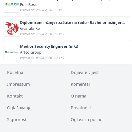
Fuel Boss
Prijava do: 20.08.2026. u 23:59
Diplomirani inžinjer zaštite na radu - Bachelor inžinjer
sigurnosti i pomoći (m/ž)
Granulo-Re
Prijava do: 13.08.2026. u 23:59
Medior Security Engineer (m/ž)
Artco Group
Prijava do: 09.08.2026. u 23:59
Početna
Dojavite vijest
Impressum
Komentari
Kontakt
O nama
Oglašavanje
Privatnost
Sigurnost
Oglasi za posao