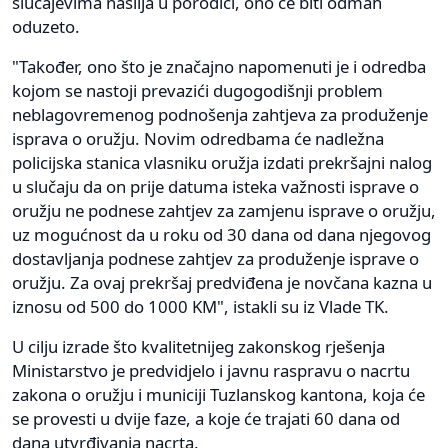
slučajevima nasilja u porodici, ono će biti odmah
oduzeto.
"Također, ono što je značajno napomenuti je i odredba
kojom se nastoji prevazići dugogodišnji problem
neblagovremenog podnošenja zahtjeva za produženje
isprava o oružju. Novim odredbama će nadležna
policijska stanica vlasniku oružja izdati prekršajni nalog
u slučaju da on prije datuma isteka važnosti isprave o
oružju ne podnese zahtjev za zamjenu isprave o oružju,
uz mogućnost da u roku od 30 dana od dana njegovog
dostavljanja podnese zahtjev za produženje isprave o
oružju. Za ovaj prekršaj predviđena je novčana kazna u
iznosu od 500 do 1000 KM", istakli su iz Vlade TK.
U cilju izrade što kvalitetnijeg zakonskog rješenja
Ministarstvo je predvidjelo i javnu raspravu o nacrtu
zakona o oružju i municiji Tuzlanskog kantona, koja će
se provesti u dvije faze, a koje će trajati 60 dana od
dana utvrđivanja nacrta.