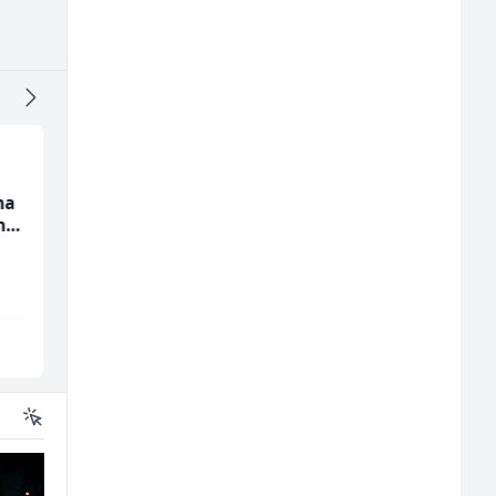
na
Bravar -
Komercijalni
nju
Elektrozavarivač (m)
službenik (m/ž)
Mountain
Euro-Asfalt
Sarajevo
Više lokacija