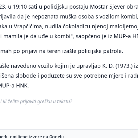
3. u 19:10 sati u policijsku postaju Mostar Sjever obra
 prijavila da je nepoznata muška osoba s vozilom kombi
naka u Vrapčićima, nudila čokoladicu njenoj maloljetno
) i mamila je da uđe u kombi", saopćeno je iz MUP-a H
mah po prijavi na teren izašle policijske patrole.
ašle navedeno vozilo kojim je upravljao K. D. (1973.) i
lišena slobode i poduzete su sve potrebne mjere i rad
 MUP-a HNK.
ili želite prijaviti grešku u tekstu?
među omiljene izvore na Googlu