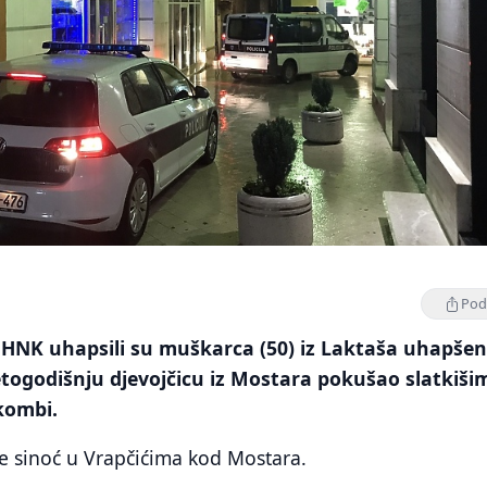
Podi
 HNK uhapsili su muškarca (50) iz Laktaša uhapše
togodišnju djevojčicu iz Mostara pokušao slatkiši
kombi.
se sinoć u Vrapčićima kod Mostara.