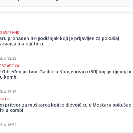
O MUP HNK
ru pronađen 47-godišnjak koji je prijavljen za pokušaj
vovanja maloljetnice
3. u 12:38
Z VRAPČIĆA
 Određen pritvor Daliboru Komjenoviću (50) koji je djevojčic
u kombi
3. u 17:16
I ŠKOLE
n pritvor za muškarca koji je djevojčicu u Mostaru pokušao
ti u kombi
3. u 16:52