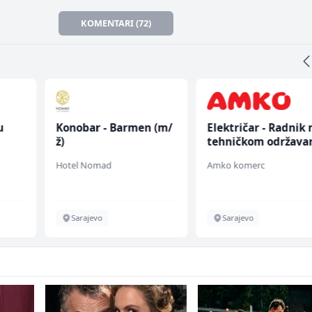
KOMENTARI (72)
u
Konobar - Barmen (m/
Električar - Radnik 
ž)
tehničkom održava
 (m/
(m/ž)
Hotel Nomad
Amko komerc
Sarajevo
Sarajevo