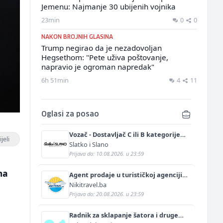
Jemenu: Najmanje 30 ubijenih vojnika
23min
0
0
NAKON BROJNIH GLASINA
Trump negirao da je nezadovoljan
Hegsethom: "Pete uživa poštovanje,
napravio je ogroman napredak"
6h 51min
4
11
Oglasi za posao
Vozač - Dostavljač C ili B kategorije
jeli
(m/ž)
Slatko i Slano
Prijava do: 10.08.2026. u 23:59
n
ma
Agent prodaje u turističkoj agenciji
(m/ž)
Nikitravel.ba
Prijava do: 20.08.2026. u 23:59
Radnik za sklapanje šatora i druge