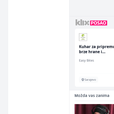
Konobarica (ž)
Kuhar za priprem
brze hrane i
jednostavnih jela
Bosnian House Restaurant
Easy Bites
ž)
Inostranstvo
Sarajevo
Možda vas zanima