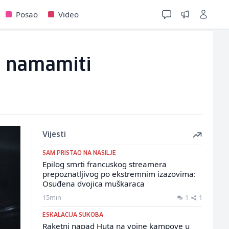
Posao
Video
a namamiti
Vijesti
SAM PRISTAO NA NASILJE
Epilog smrti francuskog streamera
prepoznatljivog po ekstremnim izazovima:
Osuđena dvojica muškaraca
15min
1
1
ESKALACIJA SUKOBA
Raketni napad Huta na vojne kampove u