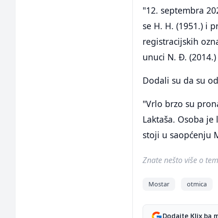
"12. septembra 202
se H. H. (1951.) i
registracijskih oz
unuci N. Đ. (2014.
Dodali su da su od
"Vrlo brzo su pron
Laktaša. Osoba je 
stoji u saopćenju
Znate nešto više o temi 
Mostar
otmica
Dodajte Klix.ba 