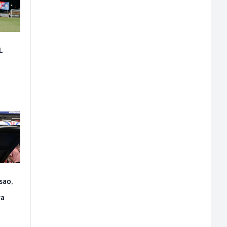
L
sao,
ra