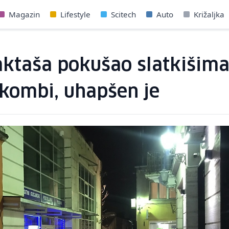
Magazin
Lifestyle
Scitech
Auto
Križaljka
aktaša pokušao slatkišim
 kombi, uhapšen je