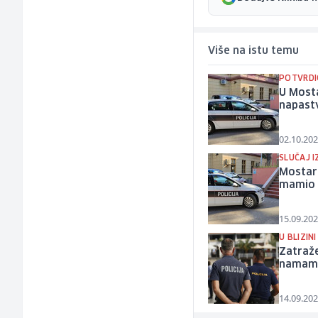
Više na istu temu
POTVRDI
U Mosta
napast
02.10.202
SLUČAJ I
Mostar:
mamio 
15.09.202
U BLIZIN
Zatraže
namami
14.09.202