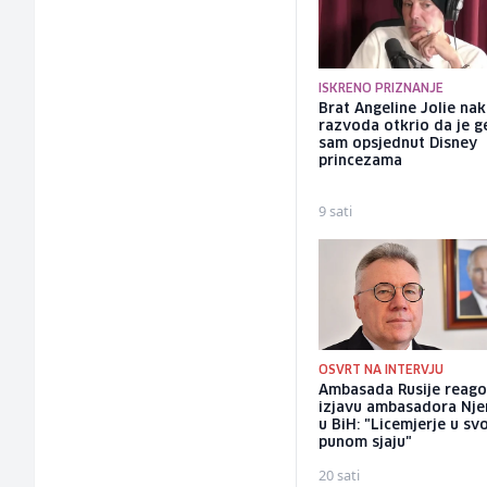
ISKRENO PRIZNANJE
Brat Angeline Jolie na
razvoda otkrio da je ge
sam opsjednut Disney
princezama
9 sati
OSVRT NA INTERVJU
Ambasada Rusije reago
izjavu ambasadora Nj
u BiH: "Licemjerje u s
punom sjaju"
20 sati