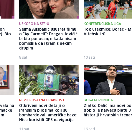
USKORO NA SFF-U
KONFERENCIJSKA LIGA
kon
Selma Alispahić ususret filmu
Tok utakmice: Borac - M
j: Bio
o "Ay Carmeli": Dragan Jovičić
Vitebsk 1:0
bi bio ponosan; nikada nisam
pomislila da igram s nekim
drugim
8 sati
10 sati
NEVJEROVATNA HRABROST
BOGATA PONUDA
vala na
Otkriveni novi detalji o
Zlatko Dalić ima novi po
emačke
iranskim pilotima koji su
dobio je najveću platu u
vom
bombardovali američke baze:
historiji hrvatskih trene
Nisu koristili GPS navigaciju
11 sati
16 sati