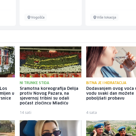
Vogošća
Više lokacija
NI TRUNKE STIDA
BITNA JE I HIDRATACIJA
 Los
Sramotna koreografija Delija
Dodavanjem ovog voća 
mljen u
protiv Novog Pazara, na
vodu svaki dan možete
rsnice
sjevernoj tribini su odali
poboljšati probavu
počast zločincu Mladiću
14 sati
4 sata