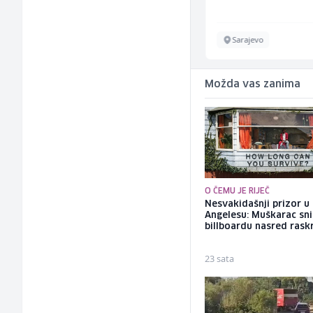
Vogošća
Sarajevo
Možda vas zanima
O ČEMU JE RIJEČ
Nesvakidašnji prizor u
Angelesu: Muškarac sni
billboardu nasred rask
23 sata