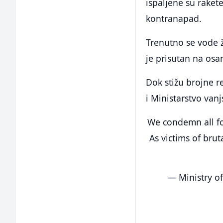
ispaljene su rakete
kontranapad.
Trenutno se vode 
je prisutan na osa
Dok stižu brojne r
i Ministarstvo van
We condemn all for
As victims of brut
— Ministry of