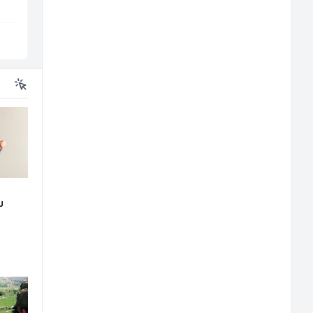
Energieversorger
Sarajevo
Sarajevo
u