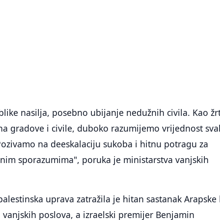
ike nasilja, posebno ubijanje nedužnih civila. Kao žr
na gradove i civile, duboko razumijemo vrijednost sv
Pozivamo na deeskalaciju sukoba i hitnu potragu za
im sporazumima", poruka je ministarstva vanjskih
estinska uprava zatražila je hitan sastanak Arapske 
 vanjskih poslova, a izraelski premijer Benjamin