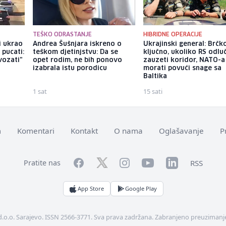
TEŠKO ODRASTANJE
HIBRIDNE OPERACIJE
ji ukrao
Andrea Šušnjara iskreno o
Ukrajinski general: Brčko
 pucati:
teškom djetinjstvu: Da se
ključno, ukoliko RS odluč
vozati"
opet rodim, ne bih ponovo
zauzeti koridor, NATO-a
izabrala istu porodicu
morati povući snage sa
Baltika
1 sat
15 sati
m
Komentari
Kontakt
O nama
Oglašavanje
P
Facebook
YouTube
LinkedIn
Twitter
Instagram
RSS
Pratite nas
App Store
Google Play
d.o.o. Sarajevo. ISSN 2566-3771. Sva prava zadržana. Zabranjeno preuzimanje