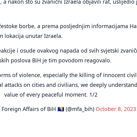
, a nakon što su zvanični Izraela objavili rat, uslijedio 
žestoke borbe, a prema posljednjim informacijama H
m lokacija unutar Izraela.
eakcije i osude ovakvog napada od svih svjetski zvanič
jskih poslova BiH je tim povodom reagovalo.
ms of violence, especially the killing of innocent civil
al attacks on cities and civilians, we deeply understan
value of every peaceful moment. 1/2
 Foreign Affairs of BiH 🇧🇦 (@mfa_bih)
October 8, 2023