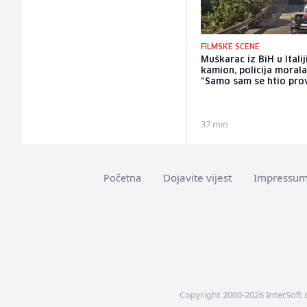
FILMSKE SCENE
Muškarac iz BiH u Itali
kamion, policija morala
"Samo sam se htio pro
37 min
Dojavite vijest
Impressu
Početna
Copyright 2000-2026 InterSoft 