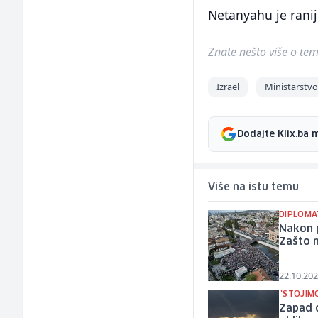
Netanyahu je ranij
Znate nešto više o temi 
Izrael
Ministarstvo
Dodajte Klix.ba 
Više na istu temu
DIPLOMA
Nakon p
Zašto 
22.10.202
"STOJIMO
Zapad o