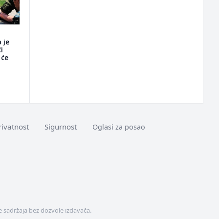
 je
i
 će
rivatnost
Sigurnost
Oglasi za posao
 sadržaja bez dozvole izdavača.