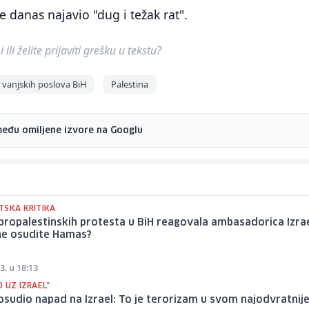
e danas najavio "dug i težak rat".
ili želite prijaviti grešku u tekstu?
 vanjskih poslova BiH
Palestina
među omiljene izvore na Googlu
TSKA KRITIKA
ropalestinskih protesta u BiH reagovala ambasadorica Izrae
ne osudite Hamas?
3. u 18:13
 UZ IZRAEL"
sudio napad na Izrael: To je terorizam u svom najodvratnij