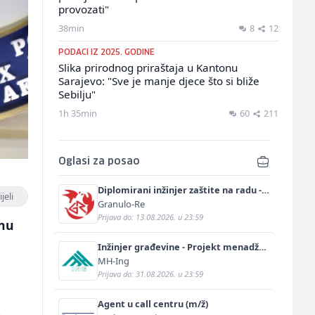
provozati"
38min
8
12
PODACI IZ 2025. GODINE
Slika prirodnog priraštaja u Kantonu
Sarajevo: "Sve je manje djece što si bliže
Sebilju"
1h 35min
60
211
Oglasi za posao
Diplomirani inžinjer zaštite na radu -
jeli
Bachelor inžinjer sigurnosti i pomoći
Granulo-Re
(m/ž)
Prijava do: 13.08.2026. u 23:59
čnu
Inžinjer građevine - Projekt menadžer
(m/ž)
MH-Ing
Prijava do: 31.08.2026. u 23:59
Agent u call centru (m/ž)