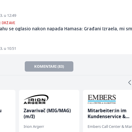
3. u 12:49
R DRŽAVE
ahu se oglasio nakon napada Hamasa: Građani Izraela, mi s
3. u 10:51
KOMENTARI (83)
u
Zavarivač (MIG/MAG)
Mitarbeiter:in im
(m/ž)
Kundenservice &
 (m/
Support (m/w/d)
Irion Argerr