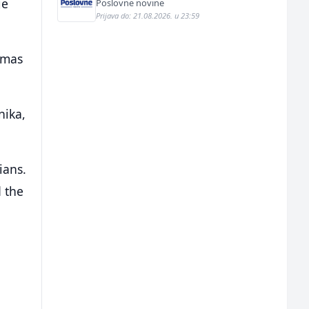
je
Poslovne novine
Prijava do: 21.08.2026. u 23:59
amas
nika,
ians.
d the