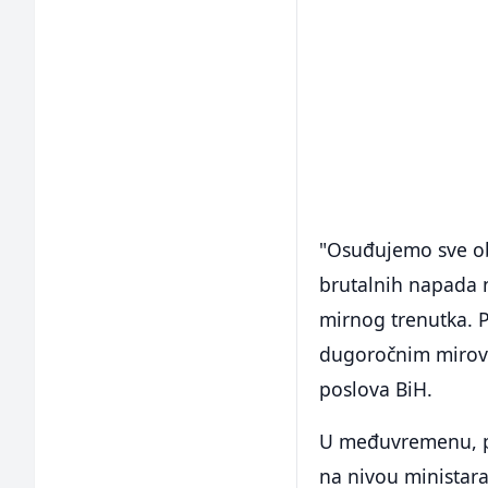
"Osuđujemo sve obl
brutalnih napada 
mirnog trenutka. 
dugoročnim mirovn
poslova BiH.
U međuvremenu, pal
na nivou ministara