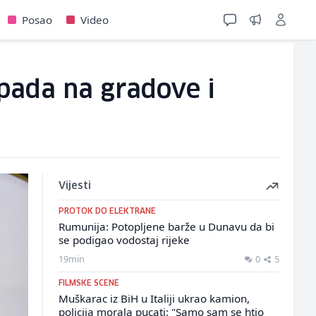
Posao
Video
pada na gradove i
Vijesti
PROTOK DO ELEKTRANE
Rumunija: Potopljene barže u Dunavu da bi
se podigao vodostaj rijeke
19min
0
5
FILMSKE SCENE
Muškarac iz BiH u Italiji ukrao kamion,
policija morala pucati: "Samo sam se htio