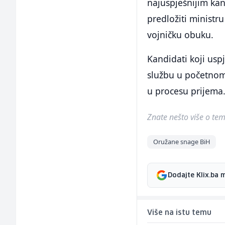
najuspješnijim kand
predložiti minist
vojničku obuku.
Kandidati koji us
službu u početnom
u procesu prijema
Znate nešto više o temi 
Oružane snage BiH
Dodajte Klix.ba 
Više na istu temu