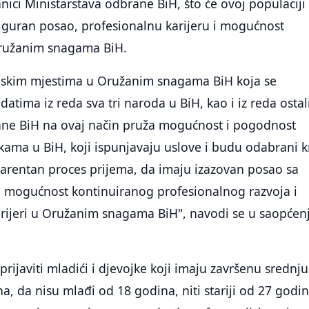
nici Ministarstava odbrane BiH, što će ovoj populaciji
 siguran posao, profesionalnu karijeru i mogućnost
ružanim snagama BiH.
ijskim mjestima u Oružanim snagama BiH koja se
atima iz reda sva tri naroda u BiH, kao i iz reda ostal
ane BiH na ovaj način pruža mogućnost i pogodnost
kama u BiH, koji ispunjavaju uslove i budu odabrani k
parentan proces prijema, da imaju izazovan posao sa
 mogućnost kontinuiranog profesionalnog razvoja i
rijeri u Oružanim snagama BiH", navodi se u saopćen
rijaviti mladići i djevojke koji imaju završenu srednju
ena, da nisu mlađi od 18 godina, niti stariji od 27 godin