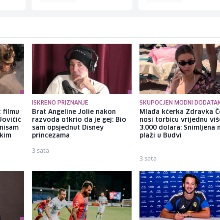
ISKRENO PRIZNANJE
SKUPOCJEN MODNI DODATA
 filmu
Brat Angeline Jolie nakon
Mlađa kćerka Zdravka Č
Jovičić
razvoda otkrio da je gej: Bio
nosi torbicu vrijednu vi
 nisam
sam opsjednut Disney
3.000 dolara: Snimljena 
ekim
princezama
plaži u Budvi
3 sata
3 sata