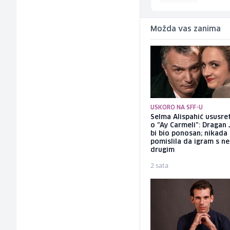
Možda vas zanima
USKORO NA SFF-U
Selma Alispahić ususret
o "Ay Carmeli": Dragan 
bi bio ponosan; nikada
pomislila da igram s n
drugim
2 sata