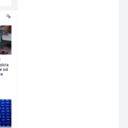
K
olića
še od
na