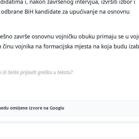
idatima i, nakon završenog intervjua, izvršiti izbor i
ru odbrane BiH kandidate za upućivanje na osnovnu
pješno završe osnovnu vojničku obuku primaju se u vo
 činu vojnika na formacijska mjesta na koja budu izab
.
ili želite prijaviti grešku u tekstu?
među omiljene izvore na Googlu