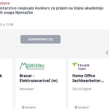
DIDATA
istarstvo raspisalo konkurs za prijem na Vojnu akademiju
ih snaga Njemačke
3. u 11:38
KOMENTARI (13)
k
Bravar -
Home Office
Elektrozavarivač (m)
Sachbearbeiter
(m/w/d) für einen
Mountain
TELUS Digital
bekannten deutsch
Energieversorger
Sarajevo
Sarajevo