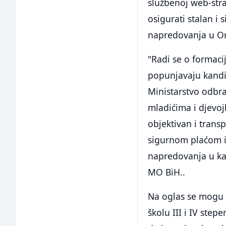
službenoj web-stra
osigurati stalan i
napredovanja u O
"Radi se o formac
popunjavaju kandid
Ministarstvo odbr
mladićima i djevoj
objektivan i trans
sigurnom plaćom i
napredovanja u ka
MO BiH..
Na oglas se mogu p
školu III i IV step