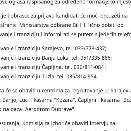
love oglasa raspisanog za određeno formacijsko mjest
je i obrasce za prijavu kandidati će moći preuzeti na
stranici Ministarstva odbrane BiH ili lično dobiti od
anje i tranziciju i informirati se putem sljedećih telef
vanje i tranziciju Sarajevo, tel. 033/773-437;
vanje i tranziciju Banja Luka, tel. 051/335-886;
vanje i tranziciju Čapljina, tel. 036/811-084 i
vanje i tranziciju Tuzla, tel. 035/814-954
ta će se obaviti u centrima za regrutovanje u: Sarajevu
, Banjoj Luci - kasarna "Kozara", Čapljini - kasarna "B
 vojna baza "Aerodrom Dubrave".
tiranja, Komisija za izbor će obaviti intervju sa