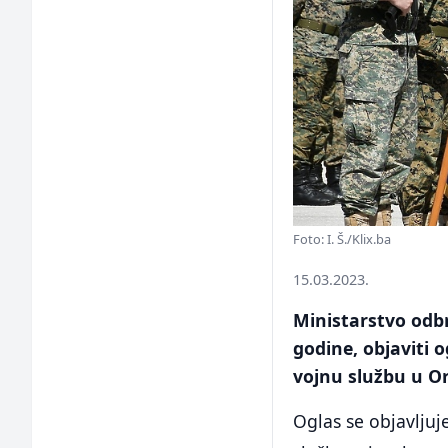
Foto: I. Š./Klix.ba
15.03.2023.
Ministarstvo odbr
godine, objaviti 
vojnu službu u O
Oglas se objavljuj