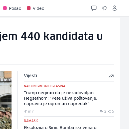
Posao
Video
ijem 440 kandidata u
Vijesti
NAKON BROJNIH GLASINA
Trump negirao da je nezadovoljan
Hegsethom: "Pete uživa poštovanje,
napravio je ogroman napredak"
41min
2
5
DAMASK
Eksplozija u Siriji: Bomba skrivena u