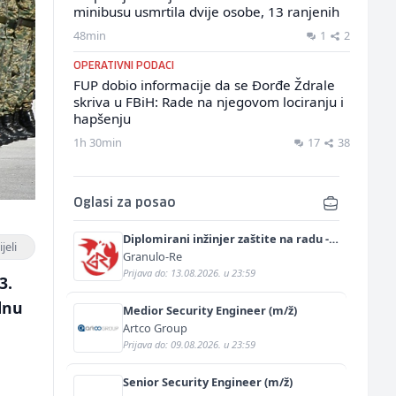
minibusu usmrtila dvije osobe, 13 ranjenih
48min
1
2
OPERATIVNI PODACI
FUP dobio informacije da se Đorđe Ždrale
skriva u FBiH: Rade na njegovom lociranju i
hapšenju
1h 30min
17
38
Oglasi za posao
Diplomirani inžinjer zaštite na radu -
jeli
Bachelor inžinjer sigurnosti i pomoći
Granulo-Re
(m/ž)
Prijava do: 13.08.2026. u 23:59
3.
alnu
Medior Security Engineer (m/ž)
Artco Group
Prijava do: 09.08.2026. u 23:59
Senior Security Engineer (m/ž)