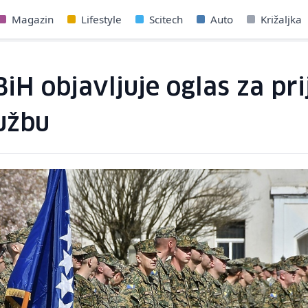
Magazin
Lifestyle
Scitech
Auto
Križaljka
iH objavljuje oglas za pr
užbu