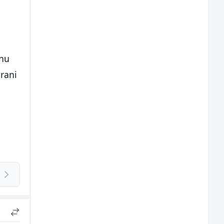
jnu
rani