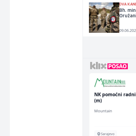
DVA KAN
Bh. min
Oružan
09.06.202
Električar (m/ž)
NK pomoćni radni
(m)
Hering
Mountain
Široki Brijeg
Sarajevo