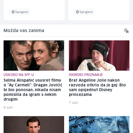
Sarajevo
Sarajevo
Možda vas zanima
USKORO NA SFF-U
ISKRENO PRIZNANJE
Selma Alispahić ususret filmu
Brat Angeline Jolie nakon
o "Ay Carmeli": Dragan Jovičić
razvoda otkrio da je gej: Bio
bi bio ponosan; nikada nisam
sam opsjednut Disney
pomislila da igram s nekim
princezama
drugim
7 sati
6 sati