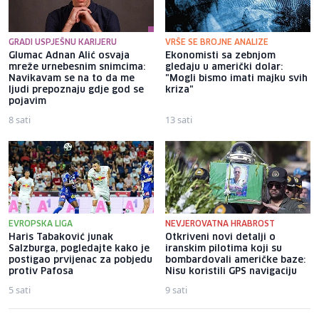
GRADI USPJEŠNU KARIJERU
VRŠE SE BROJNE ANALIZE
Glumac Adnan Alić osvaja
Ekonomisti sa zebnjom
mreže urnebesnim snimcima:
gledaju u američki dolar:
Navikavam se na to da me
"Mogli bismo imati majku svih
ljudi prepoznaju gdje god se
kriza"
pojavim
8 sati
13 sati
EVROPSKA LIGA
NEVJEROVATNA HRABROST
Haris Tabaković junak
Otkriveni novi detalji o
Salzburga, pogledajte kako je
iranskim pilotima koji su
postigao prvijenac za pobjedu
bombardovali američke baze:
protiv Pafosa
Nisu koristili GPS navigaciju
5 sati
9 sati