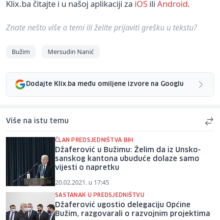
Klix.ba čitajte i u našoj aplikaciji za
iOS
ili
Android
.
Znate nešto više o temi ili želite prijaviti grešku u tekstu?
Bužim
Mersudin Nanić
Dodajte Klix.ba među omiljene izvore na Googlu
Više na istu temu
ČLAN PREDSJEDNIŠTVA BIH
Džaferović u Bužimu: Želim da iz Unsko-
sanskog kantona ubuduće dolaze samo
vijesti o napretku
20.02.2021. u 17:45
SASTANAK U PREDSJEDNIŠTVU
Džaferović ugostio delegaciju Općine
Bužim, razgovarali o razvojnim projektima