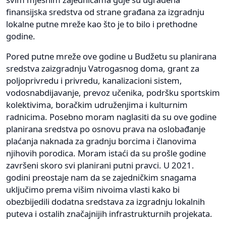
finansijska sredstva od strane građana za izgradnju
lokalne putne mreže kao što je to bilo i prethodne
godine.
Pored putne mreže ove godine u Budžetu su planirana
sredstva zaizgradnju Vatrogasnog doma, grant za
poljoprivredu i privredu, kanalizacioni sistem,
vodosnabdijavanje, prevoz učenika, podršku sportskim
kolektivima, boračkim udruženjima i kulturnim
radnicima. Posebno moram naglasiti da su ove godine
planirana sredstva po osnovu prava na oslobađanje
plaćanja naknada za gradnju borcima i članovima
njihovih porodica. Moram istaći da su prošle godine
završeni skoro svi planirani putni pravci. U 2021.
godini preostaje nam da se zajedničkim snagama
uključimo prema višim nivoima vlasti kako bi
obezbijedili dodatna sredstava za izgradnju lokalnih
puteva i ostalih značajnijih infrastrukturnih projekata.