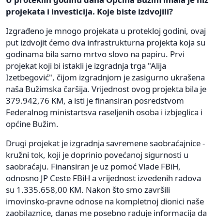
projekata i investicija. Koje biste izdvojili?
Izgrađeno je mnogo projekata u protekloj godini, ovaj
put izdvojit ćemo dva infrastrukturna projekta koja su
godinama bila samo mrtvo slovo na papiru. Prvi
projekat koji bi istakli je izgradnja trga "Alija
Izetbegović", čijom izgradnjom je zasigurno ukrašena
naša Bužimska čaršija. Vrijednost ovog projekta bila je
379.942,76 KM, a isti je finansiran posredstvom
Federalnog ministartsva raseljenih osoba i izbjeglica i
općine Bužim.
Drugi projekat je izgradnja savremene saobraćajnice -
kružni tok, koji je doprinio povećanoj sigurnosti u
saobraćaju. Finansiran je uz pomoć Vlade FBiH,
odnosno JP Ceste FBiH a vrijednost izvedenih radova
su 1.335.658,00 KM. Nakon što smo završili
imovinsko-pravne odnose na kompletnoj dionici naše
zaobilaznice, danas me posebno raduje informacija da