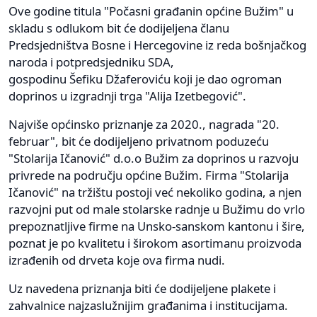
Ove godine titula "Počasni građanin općine Bužim" u
skladu s odlukom bit će dodijeljena članu
Predsjedništva Bosne i Hercegovine iz reda bošnjačkog
naroda i potpredsjedniku SDA,
gospodinu Šefiku Džaferoviću koji je dao ogroman
doprinos u izgradnji trga "Alija Izetbegović".
Najviše općinsko priznanje za 2020., nagrada "20.
februar", bit će dodijeljeno privatnom poduzeću
"Stolarija Ičanović" d.o.o Bužim za doprinos u razvoju
privrede na području općine Bužim. Firma "Stolarija
Ičanović" na tržištu postoji već nekoliko godina, a njen
razvojni put od male stolarske radnje u Bužimu do vrlo
prepoznatljive firme na Unsko-sanskom kantonu i šire,
poznat je po kvalitetu i širokom asortimanu proizvoda
izrađenih od drveta koje ova firma nudi.
Uz navedena priznanja biti će dodijeljene plakete i
zahvalnice najzaslužnijim građanima i institucijama.