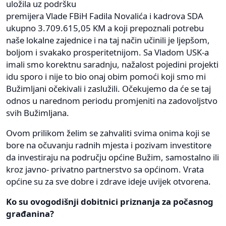
uložila uz podršku
premijera Vlade FBiH Fadila Novalića i kadrova SDA
ukupno 3.709.615,05 KM a koji prepoznali potrebu
naše lokalne zajednice i na taj način učinili je ljepšom,
boljom i svakako prosperitetnijom. Sa Vladom USK-a
imali smo korektnu saradnju, nažalost pojedini projekti
idu sporo i nije to bio onaj obim pomoći koji smo mi
Bužimljani očekivali i zaslužili. Očekujemo da će se taj
odnos u narednom periodu promjeniti na zadovoljstvo
svih Bužimljana.
Ovom prilikom želim se zahvaliti svima onima koji se
bore na očuvanju radnih mjesta i pozivam investitore
da investiraju na području općine Bužim, samostalno ili
kroz javno- privatno partnerstvo sa općinom. Vrata
općine su za sve dobre i zdrave ideje uvijek otvorena.
Ko su ovogodišnji dobitnici priznanja za počasnog
građanina?