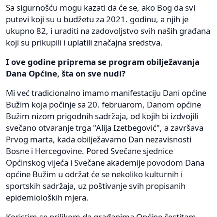
Sa sigurnošću mogu kazati da će se, ako Bog da svi
putevi koji su u budžetu za 2021. godinu, a njih je
ukupno 82, i uraditi na zadovoljstvo svih naših građana
koji su prikupili i uplatili značajna sredstva.
I ove godine priprema se program obilježavanja
Dana Općine, šta on sve nudi?
Mi već tradicionalno imamo manifestaciju Dani općine
Bužim koja počinje sa 20. februarom, Danom općine
Bužim nizom prigodnih sadržaja, od kojih bi izdvojili
svečano otvaranje trga "Alija Izetbegović", a završava
Prvog marta, kada obilježavamo Dan nezavisnosti
Bosne i Hercegovine. Pored Svečane sjednice
Općinskog vijeća i Svečane akademije povodom Dana
općine Bužim u održat će se nekoliko kulturnih i
sportskih sadržaja, uz poštivanje svih propisanih
epidemioloških mjera.
Koristim se prilikom da građanima Općine čestitam