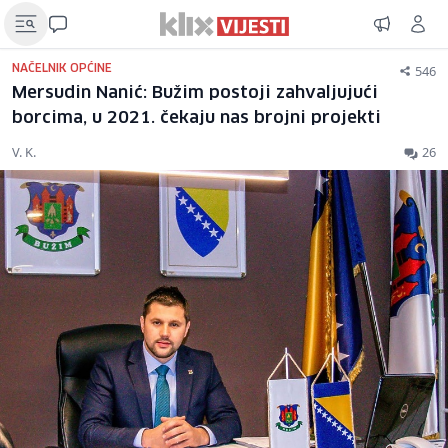
546
NAČELNIK OPĆINE
Mersudin Nanić: Bužim postoji zahvaljujući
borcima, u 2021. čekaju nas brojni projekti
V. K.
26