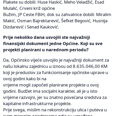
Plakete su dobili: Huse Haskić, Meho Veladžić, Esad
Mulalić, Crveni križ općine
Bužim, JP Ceste FBiH, dok su zahvalnice dobili: Miralim
Makić, Osman Bajrektarević, Šefket Begović, Husnija
Dizdarević i Senad Kauković.
Prije nekoliko dana usvojili ste najvažniji
finansijski dokument jedne Općine. Koji su sve
projekti planirani u narednom periodu?
Da, Općinsko vijeće usvojilo je najvažniji dokument za
našu lokalnu zajednicu u iznosu od 8.635.046,00 KM
koji je preduslov za funkcionisanje općinske uprave u
ovoj godini kako bi na
vrijeme mogli započeti planirane projekte u ovoj
godini. Budžet ima socijalni karakter, ali je u isto
vrijeme razvojni, jer su znatno povećana sredstva za
kapitalne infrastrukturne projekte.
Prije svega, mislim na rekonstrukciju ulica i puteva u
svim mjesnim zajednicama gdje su ugrađena