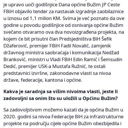
je upravo uoči godišnjice Dana općine Bužim JP Ceste
FBiH objavilo tender za nastavak izgradnje zaobilaznice
u iznosu od 1,1 milion KM. Svima je već poznato da ove
godine u povodu godišnjice od osnivanja općine Bužim
svečano otvaramo ova dva novoizgrađena projekta, na
kojem će bit prisutni član Predsjedništva BiH Šefik
Džaferović, premijer FBiH Fadil Novalić, zamjenik
državnog ministra saobraćaja i komunikacija Nedžad
Branković, ministri u Vladi FBiH Edin Ramić i Šemsudin
Dedić, premijer USK-a Mustafa Ružnić, te ostali
predstavnici izvršne, zakonodavne vlasti sa nivoa
države, federacije, kantona i općine.
Kakva je saradnja sa višim nivoima vlasti, jeste li
zadovoljni sa onim što su uložili u Općinu Bužim?
Sa zadovoljstvom možemo kazati da je općina Bužim u
2020. godini sa nivoa Federacije BiH za infrastrukturne
projekte na području cijele općine Bužim obezbijedila i