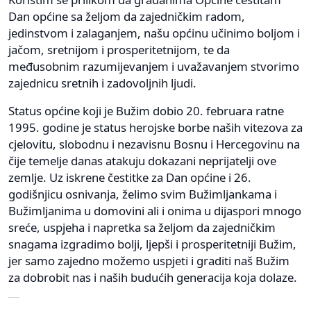
Dan općine sa željom da zajedničkim radom,
jedinstvom i zalaganjem, našu općinu učinimo boljom i
jačom, sretnijom i prosperitetnijom, te da
međusobnim razumijevanjem i uvažavanjem stvorimo
zajednicu sretnih i zadovoljnih ljudi.
Status općine koji je Bužim dobio 20. februara ratne
1995. godine je status herojske borbe naših vitezova za
cjelovitu, slobodnu i nezavisnu Bosnu i Hercegovinu na
čije temelje danas atakuju dokazani neprijatelji ove
zemlje. Uz iskrene čestitke za Dan općine i 26.
godišnjicu osnivanja, želimo svim Bužimljankama i
Bužimljanima u domovini ali i onima u dijaspori mnogo
sreće, uspjeha i napretka sa željom da zajedničkim
snagama izgradimo bolji, ljepši i prosperitetniji Bužim,
jer samo zajedno možemo uspjeti i graditi naš Bužim
za dobrobit nas i naših budućih generacija koja dolaze.