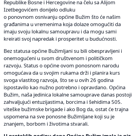
Republike Bosne i Hercegovine na čelu sa Alijom
Izetbegovićem donijelo odluku
o ponovnom osnivanju općine Bužim što će našim
građanima u vremenima koja dolaze omogućiti da
imaju svoju lokalnu samoupravu i da mogu sami
kreirati svoj napredak i prosperitet u budućnosti.
Bez statusa općine Bužimljani su bili obespravljeni i
onemogućeni u svom društvenom i političkom
razvoju. Status o općine ovom ponosnom narodu
omogućava da u svojim rukama drži i planira kurs
svoga vlastitog razvoja, što se u ovih 26 godina
ispostavilo kao nužno potrebno i opravdano. Općina
Bužim, naša jedinica lokalne samouprave danas postoji
zahvaljujući entuzijastima, borcima i šehidima 505.
viteške bužimske brigade i ako Bog da, ostat će trajna
uspomena na sve ponosne Bužimljane koji su je
znanjem, borbom i životima stvarali.
U proteklih godinu dana Općina Bužim imala je niz