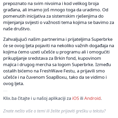
prepoznato na svim nivoima i kod velikog broja
građana, ali imamo još mnogo toga da uradimo. Od
pomenutih inicijativa za sistemskim rješenjima do
mijenjanja svijesti o važnosti tema kojima se bavimo za
naše društvo.
Zahvaljujući našim partnerima i prijateljima Superbrke
će se ovog ljeta pojaviti na nekoliko važnih događaja na
kojima ćemo uzeti učešće u programu ali i omogućiti
prikupljanje sredstava za Brkin fond, kupovinom
majica i drugog mercha sa logom Superbrke. Između
ostalih bićemo na FreshWave Festu, a prijavili smo
učešće i na čuvenom SoapBoxu, tako da se vidimo i
ovog ljeta.
Klix.ba čitajte i u našoj aplikaciji za
iOS
ili
Android
.
Znate nešto više o temi ili želite prijaviti grešku u tekstu?