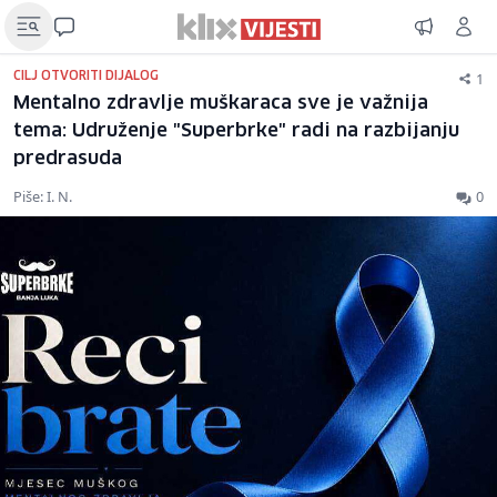
1
CILJ OTVORITI DIJALOG
Mentalno zdravlje muškaraca sve je važnija
tema: Udruženje "Superbrke" radi na razbijanju
predrasuda
Piše: I. N.
0