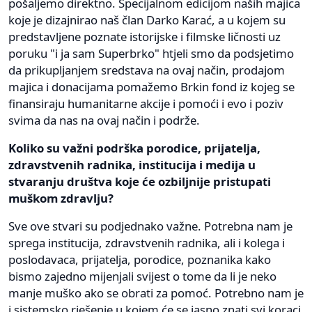
pošaljemo direktno. Specijalnom edicijom naših majica
koje je dizajnirao naš član Darko Karać, a u kojem su
predstavljene poznate istorijske i filmske ličnosti uz
poruku "i ja sam Superbrko" htjeli smo da podsjetimo
da prikupljanjem sredstava na ovaj način, prodajom
majica i donacijama pomažemo Brkin fond iz kojeg se
finansiraju humanitarne akcije i pomoći i evo i poziv
svima da nas na ovaj način i podrže.
Koliko su važni podrška porodice, prijatelja,
zdravstvenih radnika, institucija i medija u
stvaranju društva koje će ozbiljnije pristupati
muškom zdravlju?
Sve ove stvari su podjednako važne. Potrebna nam je
sprega institucija, zdravstvenih radnika, ali i kolega i
poslodavaca, prijatelja, porodice, poznanika kako
bismo zajedno mijenjali svijest o tome da li je neko
manje muško ako se obrati za pomoć. Potrebno nam je
i sistemsko rješenje u kojem će se jasno znati svi koraci