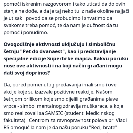
pomoći iskrenim razgovorom i tako uticati da do ovih
stanja ne dođe, a da je taj neko tu iz naše okoline najjači
je utisak i povod da se probudimo i shvatimo da
svakome treba pomoć, te da nam je dužnost da tu
pomoć i ponudimo.
Ovogodišnje aktivnosti uključuju i simboličnu
šetnju "Pet do dvanaest", kao i predstavljanje
specijalne edicije Superbrke majica. Kakvu poruku
nose ove aktivnosti i na koji način građani mogu
dati svoj doprinos?
Da, pored pomenutog predavanja imali smo i ove
akcije koje su izazvale pozitivne reakcije. Našom
šetnjom prilikom koje smo dijelili građanima plave
vrpce - simbol mentalnog zdravlja muškaraca, a koje
smo realizovali sa SAMSIC (studenti Medicinskog
fakulteta) i Centrom za ravnopravnost polova pri Vladi
RS omogućila nam je da našu poruku "Reci, brate"