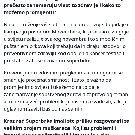
prečesto zanemaruju vlastito zdravlje i kako to
možemo promijeniti?
Naše udruženje više od decenije organizuje događaje i
kampanju povodom Movembera, koji se kao i svugdje
u svijetu realizuje svakog novembra i to simboličnim
puštanjem brkova koji trebaju da iniciraju razgovor o
preventivnom zdravlju kod oboljenja kancer testisa i
prostate. Zato se i zovemo Superbrke.
Prevencijom i redovnim pregledima u mnogome se
smanjuje procenat smrtnosti i zato je važno da
promijenimo svijest i ukažemo na to da je
zanemarivanje sopstvenog zdravlja zapravo ogroman
ako ne i najveći problem koji nas može zadesiti, a koji
uglavnom zavisi baš od nas samih.
Kroz rad Superbrka imali ste priliku razgovarati sa
velikim brojem muškaraca. Koji su problemi i