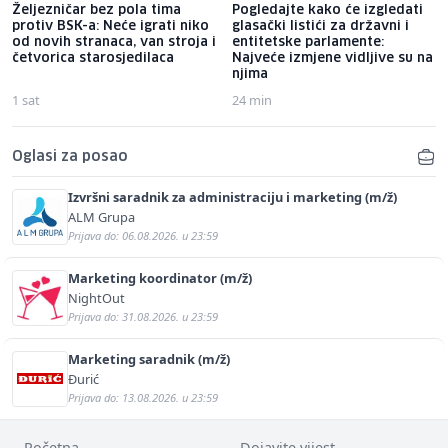
Željezničar bez pola tima
Pogledajte kako će izgledati
protiv BSK-a: Neće igrati niko
glasački listići za državni i
od novih stranaca, van stroja i
entitetske parlamente:
četvorica starosjedilaca
Najveće izmjene vidljive su na
njima
1 sat
24 min
Oglasi za posao
Izvršni saradnik za administraciju i marketing (m/ž)
ALM Grupa
Prijava do: 06.08.2026. u 23:59
Marketing koordinator (m/ž)
NightOut
Prijava do: 31.08.2026. u 23:59
Marketing saradnik (m/ž)
Đurić
Prijava do: 13.08.2026. u 23:59
Početna
Dojavite vijest