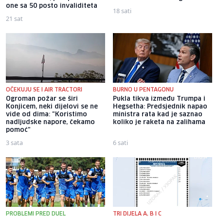
one sa 50 posto invaliditeta
18 sati
21 sat
OČEKUJU SE I AIR TRACTORI
BURNO U PENTAGONU
Ogroman požar se širi
Pukla tikva između Trumpa i
Konjicem, neki dijelovi se ne
Hegsetha: Predsjednik napao
vide od dima: "Koristimo
ministra rata kad je saznao
nadljudske napore, čekamo
koliko je raketa na zalihama
pomoć"
3 sata
6 sati
PROBLEMI PRED DUEL
TRI DIJELA A, B I C