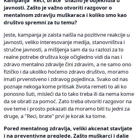
Kampanja "Reci, brate" snažno je odjeknula u
javnosti. Zašto je važno otvoriti razgovor o
mentalnom zdravlju muškaraca i koliko smo kao
društvo spremni za tu temu?
Jeste, kampanja je zaista naišla na pozitivne reakcije u
javnosti, veliko interesovanje medija, stanovništva i
stručne javnosti, a mišljenja sam da su razlozi za to
realne potrebe društva koje očigledno vidi da nas i
zdravo mentalno zdravlje čini zdravim, a ne samo ono
fizičko i da ukoliko hoćemo zdravo društvo, moramo
imati prvenstveno i zdravog pojedinca. Svako od nas
poznaje nekoga kome pritisak života remeti to ali ko
ponosno šuti, misleći da to tako treba ili da nema kome
da se obrati za pomoć. Zato treba otvoriti razgovor na
ove teme i prosto pokazati da moramo biti tu jedni za
druge, a "Reci, brate" prvi je korak ka tome.
Pored mentalnog zdravlja, veliki akcenat stavljate
i na preventivne preglede. Zašto muškarci i dalje