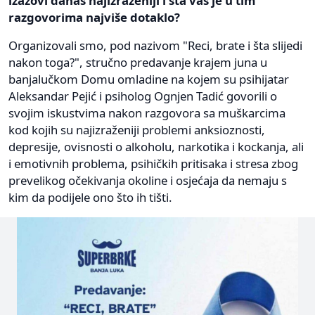
izazovi danas najizraženiji i šta vas je u tim
razgovorima najviše dotaklo?
Organizovali smo, pod nazivom "Reci, brate i šta slijedi
nakon toga?", stručno predavanje krajem juna u
banjalučkom Domu omladine na kojem su psihijatar
Aleksandar Pejić i psiholog Ognjen Tadić govorili o
svojim iskustvima nakon razgovora sa muškarcima
kod kojih su najizraženiji problemi anksioznosti,
depresije, ovisnosti o alkoholu, narkotika i kockanja, ali
i emotivnih problema, psihičkih pritisaka i stresa zbog
prevelikog očekivanja okoline i osjećaja da nemaju s
kim da podijele ono što ih tišti.