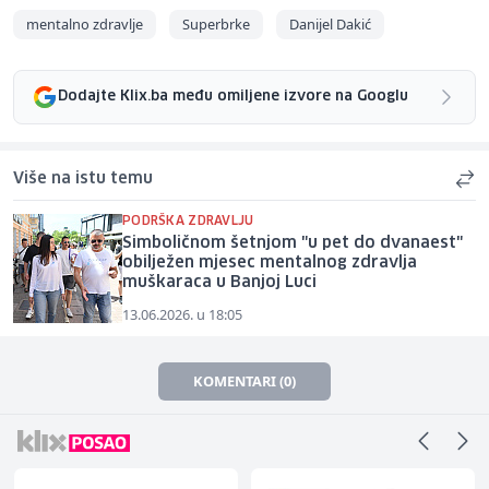
mentalno zdravlje
Superbrke
Danijel Dakić
Dodajte Klix.ba među omiljene izvore na Googlu
Više na istu temu
PODRŠKA ZDRAVLJU
Simboličnom šetnjom "u pet do dvanaest"
obilježen mjesec mentalnog zdravlja
muškaraca u Banjoj Luci
13.06.2026. u 18:05
KOMENTARI (0)