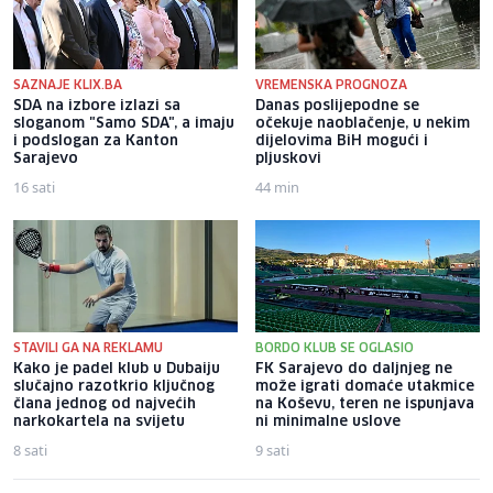
SAZNAJE KLIX.BA
VREMENSKA PROGNOZA
SDA na izbore izlazi sa
Danas poslijepodne se
sloganom "Samo SDA", a imaju
očekuje naoblačenje, u nekim
i podslogan za Kanton
dijelovima BiH mogući i
Sarajevo
pljuskovi
16 sati
44 min
STAVILI GA NA REKLAMU
BORDO KLUB SE OGLASIO
Kako je padel klub u Dubaiju
FK Sarajevo do daljnjeg ne
slučajno razotkrio ključnog
može igrati domaće utakmice
člana jednog od najvećih
na Koševu, teren ne ispunjava
narkokartela na svijetu
ni minimalne uslove
8 sati
9 sati