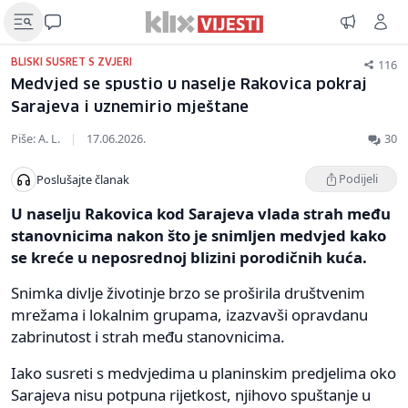
116
BLISKI SUSRET S ZVJERI
Medvjed se spustio u naselje Rakovica pokraj
Sarajeva i uznemirio mještane
Piše: A. L.
|
17.06.2026.
30
Podijeli
Poslušajte članak
U naselju Rakovica kod Sarajeva vlada strah među
stanovnicima nakon što je snimljen medvjed kako
se kreće u neposrednoj blizini porodičnih kuća.
Snimka divlje životinje brzo se proširila društvenim
mrežama i lokalnim grupama, izazvavši opravdanu
zabrinutost i strah među stanovnicima.
Iako susreti s medvjedima u planinskim predjelima oko
Sarajeva nisu potpuna rijetkost, njihovo spuštanje u