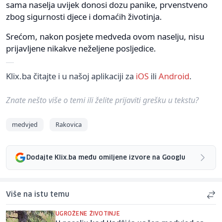
sama naselja uvijek donosi dozu panike, prvenstveno
zbog sigurnosti djece i domaćih životinja.
Srećom, nakon posjete medveda ovom naselju, nisu
prijavljene nikakve neželjene posljedice.
Klix.ba čitajte i u našoj aplikaciji za
iOS
ili
Android
.
Znate nešto više o temi ili želite prijaviti grešku u tekstu?
medvjed
Rakovica
Dodajte Klix.ba među omiljene izvore na Googlu
Više na istu temu
UGROŽENE ŽIVOTINJE