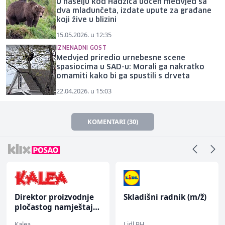
U naselju kod Hadžića uočen medvjed sa
dva mladunčeta, izdate upute za građane
koji žive u blizini
15.05.2026. u 12:35
IZNENADNI GOST
Medvjed priredio urnebesne scene
spasiocima u SAD-u: Morali ga nakratko
omamiti kako bi ga spustili s drveta
22.04.2026. u 15:03
KOMENTARI (30)
Direktor proizvodnje
Skladišni radnik (m/ž)
pločastog namještaja
(m/ž)
Kalea
Lidl BH