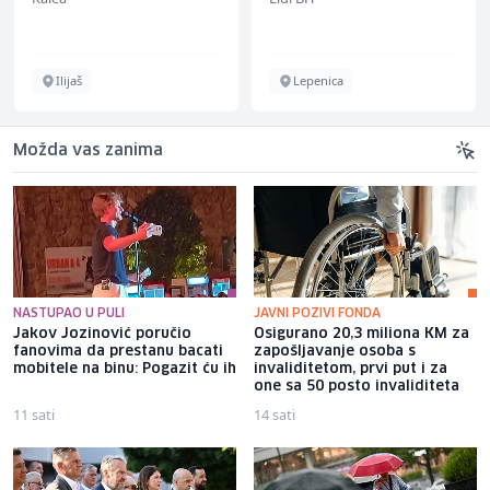
Ilijaš
Lepenica
Možda vas zanima
NASTUPAO U PULI
JAVNI POZIVI FONDA
Jakov Jozinović poručio
Osigurano 20,3 miliona KM za
fanovima da prestanu bacati
zapošljavanje osoba s
mobitele na binu: Pogazit ću ih
invaliditetom, prvi put i za
one sa 50 posto invaliditeta
11 sati
14 sati