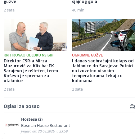
gužve
sjajnog gola
2 sata
40 min
KRITIKOVAO ODLUKU NS BIH
OGROMNE GUŽVE
Direktor CSR-a Mirza
I danas saobraćajni kolaps od
Muzurović za Klix.ba: FK
Jablanice do Sarajeva: Putnici
Sarajevo je oštećen, teren
na izuzetno visokim
Koševa je spreman za
temperaturama čekaju u
utakmice
kolonama
2 sata
2 sata
Oglasi za posao
Hostesa (ž)
Bosnian House Restaurant
Prijava do: 20.08.2026. u 23:59