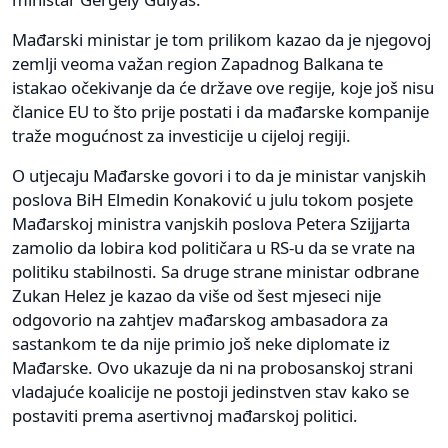
Mađarski ministar je tom prilikom kazao da je njegovoj
zemlji veoma važan region Zapadnog Balkana te
istakao očekivanje da će države ove regije, koje još nisu
članice EU to što prije postati i da mađarske kompanije
traže mogućnost za investicije u cijeloj regiji.
O utjecaju Mađarske govori i to da je ministar vanjskih
poslova BiH Elmedin Konaković u julu tokom posjete
Mađarskoj ministra vanjskih poslova Petera Szijjarta
zamolio da lobira kod političara u RS-u da se vrate na
politiku stabilnosti. Sa druge strane ministar odbrane
Zukan Helez je kazao da više od šest mjeseci nije
odgovorio na zahtjev mađarskog ambasadora za
sastankom te da nije primio još neke diplomate iz
Mađarske. Ovo ukazuje da ni na probosanskoj strani
vladajuće koalicije ne postoji jedinstven stav kako se
postaviti prema asertivnoj mađarskoj politici.