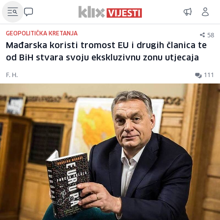
58
GEOPOLITIČKA KRETANJA
Mađarska koristi tromost EU i drugih članica te
od BiH stvara svoju ekskluzivnu zonu utjecaja
F. H.
111