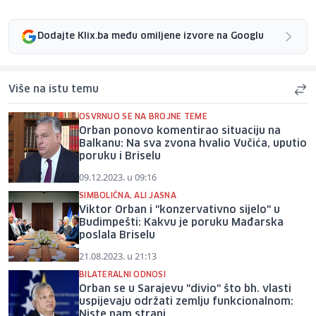
Dodajte Klix.ba među omiljene izvore na Googlu
Više na istu temu
OSVRNUO SE NA BROJNE TEME
Orban ponovo komentirao situaciju na
Balkanu: Na sva zvona hvalio Vučića, uputio
poruku i Briselu
09.12.2023. u 09:16
SIMBOLIČNA, ALI JASNA
Viktor Orban i "konzervativno sijelo" u
Budimpešti: Kakvu je poruku Mađarska
poslala Briselu
21.08.2023. u 21:13
BILATERALNI ODNOSI
Orban se u Sarajevu "divio" što bh. vlasti
uspijevaju održati zemlju funkcionalnom:
Niste nam strani