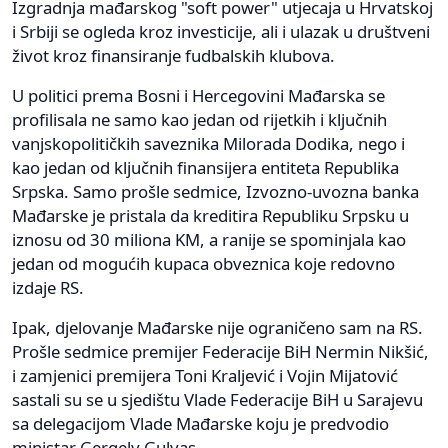
Izgradnja mađarskog "soft power" utjecaja u Hrvatskoj
i Srbiji se ogleda kroz investicije, ali i ulazak u društveni
život kroz finansiranje fudbalskih klubova.
U politici prema Bosni i Hercegovini Mađarska se
profilisala ne samo kao jedan od rijetkih i ključnih
vanjskopolitičkih saveznika Milorada Dodika, nego i
kao jedan od ključnih finansijera entiteta Republika
Srpska. Samo prošle sedmice, Izvozno-uvozna banka
Mađarske je pristala da kreditira Republiku Srpsku u
iznosu od 30 miliona KM, a ranije se spominjala kao
jedan od mogućih kupaca obveznica koje redovno
izdaje RS.
Ipak, djelovanje Mađarske nije ograničeno sam na RS.
Prošle sedmice premijer Federacije BiH Nermin Nikšić,
i zamjenici premijera Toni Kraljević i Vojin Mijatović
sastali su se u sjedištu Vlade Federacije BiH u Sarajevu
sa delegacijom Vlade Mađarske koju je predvodio
ministar Gergely Gulyas.