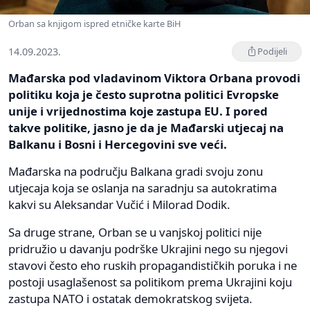
Orban sa knjigom ispred etničke karte BiH
14.09.2023.
Podijeli
Mađarska pod vladavinom Viktora Orbana provodi
politiku koja je često suprotna politici Evropske
unije i vrijednostima koje zastupa EU. I pored
takve politike, jasno je da je Mađarski utjecaj na
Balkanu i Bosni i Hercegovini sve veći.
Mađarska na području Balkana gradi svoju zonu
utjecaja koja se oslanja na saradnju sa autokratima
kakvi su Aleksandar Vučić i Milorad Dodik.
Sa druge strane, Orban se u vanjskoj politici nije
pridružio u davanju podrške Ukrajini nego su njegovi
stavovi često eho ruskih propagandističkih poruka i ne
postoji usaglašenost sa politikom prema Ukrajini koju
zastupa NATO i ostatak demokratskog svijeta.