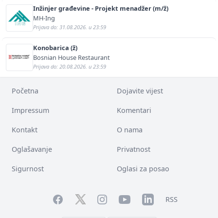
Inžinjer građevine - Projekt menadžer (m/ž)
MH-Ing
Prijava do: 31.08.2026. u 23:59
Konobarica (ž)
Bosnian House Restaurant
Prijava do: 20.08.2026. u 23:59
Početna
Dojavite vijest
Impressum
Komentari
Kontakt
O nama
Oglašavanje
Privatnost
Sigurnost
Oglasi za posao
Facebook
YouTube
LinkedIn
Twitter
Instagram
RSS