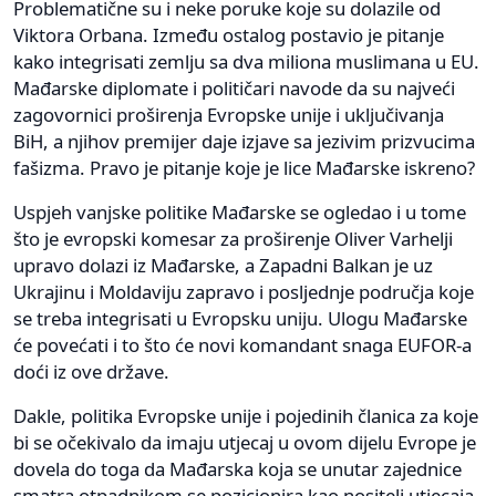
Problematične su i neke poruke koje su dolazile od
Viktora Orbana. Između ostalog postavio je pitanje
kako integrisati zemlju sa dva miliona muslimana u EU.
Mađarske diplomate i političari navode da su najveći
zagovornici proširenja Evropske unije i uključivanja
BiH, a njihov premijer daje izjave sa jezivim prizvucima
fašizma. Pravo je pitanje koje je lice Mađarske iskreno?
Uspjeh vanjske politike Mađarske se ogledao i u tome
što je evropski komesar za proširenje Oliver Varhelji
upravo dolazi iz Mađarske, a Zapadni Balkan je uz
Ukrajinu i Moldaviju zapravo i posljednje područja koje
se treba integrisati u Evropsku uniju. Ulogu Mađarske
će povećati i to što će novi komandant snaga EUFOR-a
doći iz ove države.
Dakle, politika Evropske unije i pojedinih članica za koje
bi se očekivalo da imaju utjecaj u ovom dijelu Evrope je
dovela do toga da Mađarska koja se unutar zajednice
smatra otpadnikom se pozicionira kao nositelj utjecaja