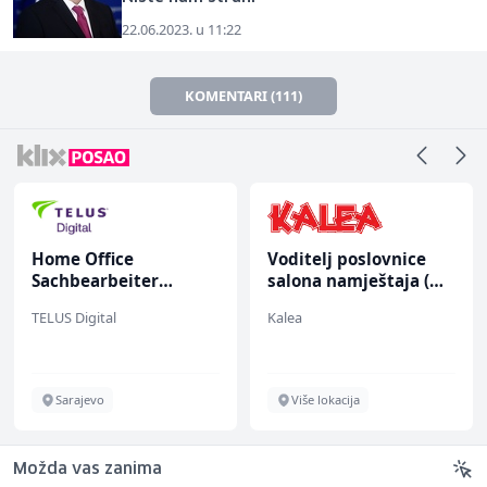
22.06.2023. u 11:22
KOMENTARI (111)
Home Office
Voditelj poslovnice
Sachbearbeiter
salona namještaja (m/
(m/w/d) für einen
ž)
TELUS Digital
Kalea
bekannten deutschen
Energieversorger
Sarajevo
Više lokacija
Možda vas zanima