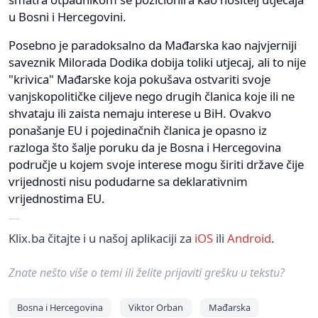
u Bosni i Hercegovini.
Posebno je paradoksalno da Mađarska kao najvjerniji
saveznik Milorada Dodika dobija toliki utjecaj, ali to nije
"krivica" Mađarske koja pokušava ostvariti svoje
vanjskopolitičke ciljeve nego drugih članica koje ili ne
shvataju ili zaista nemaju interese u BiH. Ovakvo
ponašanje EU i pojedinačnih članica je opasno iz
razloga što šalje poruku da je Bosna i Hercegovina
područje u kojem svoje interese mogu širiti države čije
vrijednosti nisu podudarne sa deklarativnim
vrijednostima EU.
Klix.ba čitajte i u našoj aplikaciji za
iOS
ili
Android
.
Znate nešto više o temi ili želite prijaviti grešku u tekstu?
Bosna i Hercegovina
Viktor Orban
Mađarska