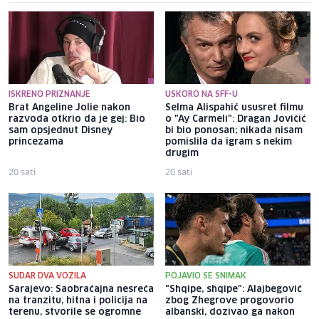
ISKRENO PRIZNANJE
USKORO NA SFF-U
Brat Angeline Jolie nakon
Selma Alispahić ususret filmu
razvoda otkrio da je gej: Bio
o "Ay Carmeli": Dragan Jovičić
sam opsjednut Disney
bi bio ponosan; nikada nisam
princezama
pomislila da igram s nekim
drugim
20 sati
20 sati
SUDAR DVA VOZILA
POJAVIO SE SNIMAK
Sarajevo: Saobraćajna nesreća
"Shqipe, shqipe": Alajbegović
na tranzitu, hitna i policija na
zbog Zhegrove progovorio
terenu, stvorile se ogromne
albanski, dozivao ga nakon