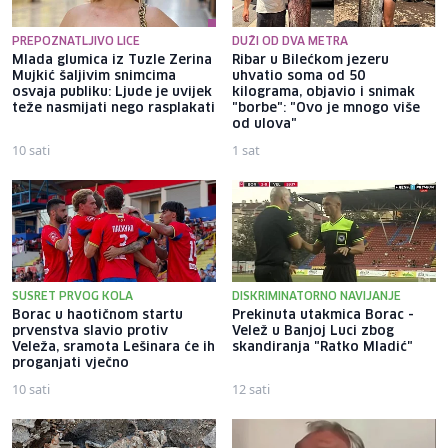
PREPOZNATLJIVO LICE
DUŽI OD DVA METRA
Mlada glumica iz Tuzle Zerina
Ribar u Bilećkom jezeru
Mujkić šaljivim snimcima
uhvatio soma od 50
osvaja publiku: Ljude je uvijek
kilograma, objavio i snimak
teže nasmijati nego rasplakati
"borbe": "Ovo je mnogo više
od ulova"
10 sati
1 sat
SUSRET PRVOG KOLA
DISKRIMINATORNO NAVIJANJE
Borac u haotičnom startu
Prekinuta utakmica Borac -
prvenstva slavio protiv
Velež u Banjoj Luci zbog
Veleža, sramota Lešinara će ih
skandiranja "Ratko Mladić"
proganjati vječno
10 sati
12 sati