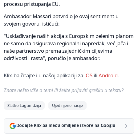
procesu pristupanja EU.
Ambasador Massari potvrdio je ovaj sentiment u
svojem govoru, ističući:
"Usklađivanje naših akcija s Europskim zelenim planom
ne samo da osigurava regionalni napredak, već jača i
naše partnerstvo prema zajedničkim ciljevima
održivosti i rasta", poručio je ambasador.
Klix.ba čitajte i u našoj aplikaciji za
iOS
ili
Android
.
Znate nešto više o temi ili želite prijaviti grešku u tekstu?
Zlatko Lagumdžija
Ujedinjene nacije
Dodajte Klix.ba među omiljene izvore na Googlu