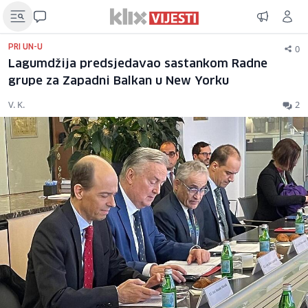
0
PRI UN-U
Lagumdžija predsjedavao sastankom Radne
grupe za Zapadni Balkan u New Yorku
V. K.
2