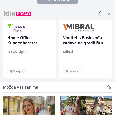
Home Office
Voditelj - Poslovođa
Kundenberater
radova na gradilištu
(m/w/d) für ein
(m/ž)
TELUS Digital
Mibral
renommiertes
Schuhunternehmen
Sarajevo
Sarajevo
Možda vas zanima