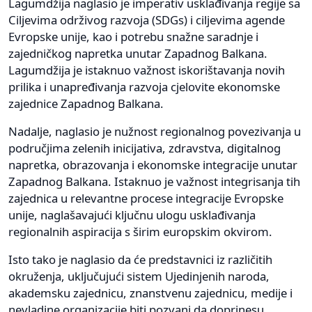
Lagumdžija naglasio je imperativ usklađivanja regije sa
Ciljevima održivog razvoja (SDGs) i ciljevima agende
Evropske unije, kao i potrebu snažne saradnje i
zajedničkog napretka unutar Zapadnog Balkana.
Lagumdžija je istaknuo važnost iskorištavanja novih
prilika i unapređivanja razvoja cjelovite ekonomske
zajednice Zapadnog Balkana.
Nadalje, naglasio je nužnost regionalnog povezivanja u
područjima zelenih inicijativa, zdravstva, digitalnog
napretka, obrazovanja i ekonomske integracije unutar
Zapadnog Balkana. Istaknuo je važnost integrisanja tih
zajednica u relevantne procese integracije Evropske
unije, naglašavajući ključnu ulogu usklađivanja
regionalnih aspiracija s širim europskim okvirom.
Isto tako je naglasio da će predstavnici iz različitih
okruženja, uključujući sistem Ujedinjenih naroda,
akademsku zajednicu, znanstvenu zajednicu, medije i
nevladine organizacije biti pozvani da doprinesu