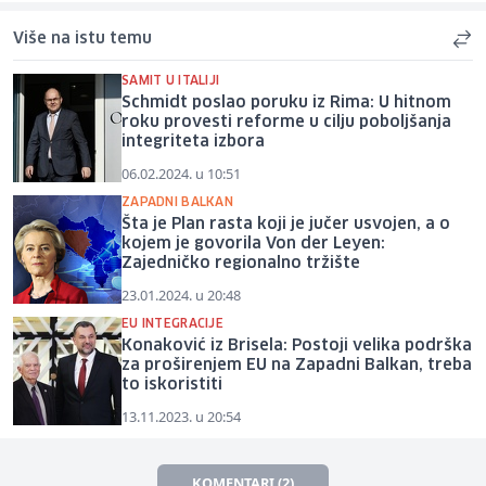
Više na istu temu
SAMIT U ITALIJI
Schmidt poslao poruku iz Rima: U hitnom
roku provesti reforme u cilju poboljšanja
integriteta izbora
06.02.2024. u 10:51
ZAPADNI BALKAN
Šta je Plan rasta koji je jučer usvojen, a o
kojem je govorila Von der Leyen:
Zajedničko regionalno tržište
23.01.2024. u 20:48
EU INTEGRACIJE
Konaković iz Brisela: Postoji velika podrška
za proširenjem EU na Zapadni Balkan, treba
to iskoristiti
13.11.2023. u 20:54
KOMENTARI (2)