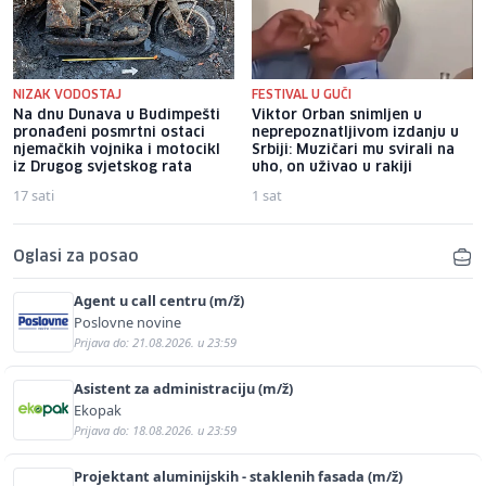
NIZAK VODOSTAJ
FESTIVAL U GUČI
Na dnu Dunava u Budimpešti
Viktor Orban snimljen u
pronađeni posmrtni ostaci
neprepoznatljivom izdanju u
njemačkih vojnika i motocikl
Srbiji: Muzičari mu svirali na
iz Drugog svjetskog rata
uho, on uživao u rakiji
17 sati
1 sat
Oglasi za posao
Agent u call centru (m/ž)
Poslovne novine
Prijava do: 21.08.2026. u 23:59
Asistent za administraciju (m/ž)
Ekopak
Prijava do: 18.08.2026. u 23:59
Projektant aluminijskih - staklenih fasada (m/ž)