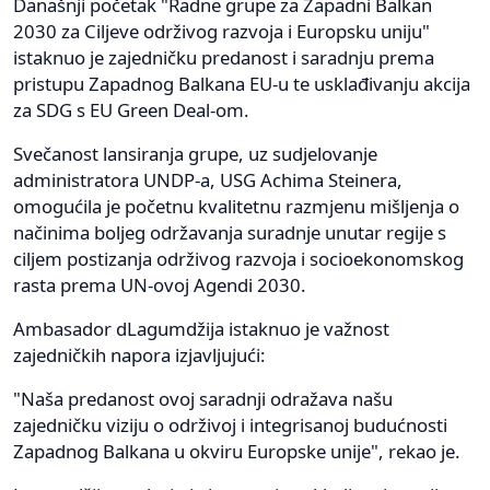
Današnji početak "Radne grupe za Zapadni Balkan
2030 za Ciljeve održivog razvoja i Europsku uniju"
istaknuo je zajedničku predanost i saradnju prema
pristupu Zapadnog Balkana EU-u te usklađivanju akcija
za SDG s EU Green Deal-om.
Svečanost lansiranja grupe, uz sudjelovanje
administratora UNDP-a, USG Achima Steinera,
omogućila je početnu kvalitetnu razmjenu mišljenja o
načinima boljeg održavanja suradnje unutar regije s
ciljem postizanja održivog razvoja i socioekonomskog
rasta prema UN-ovoj Agendi 2030.
Ambasador dLagumdžija istaknuo je važnost
zajedničkih napora izjavljujući:
"Naša predanost ovoj saradnji odražava našu
zajedničku viziju o održivoj i integrisanoj budućnosti
Zapadnog Balkana u okviru Europske unije", rekao je.