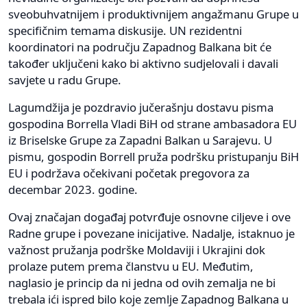
sveobuhvatnijem i produktivnijem angažmanu Grupe u
specifičnim temama diskusije. UN rezidentni
koordinatori na području Zapadnog Balkana bit će
također uključeni kako bi aktivno sudjelovali i davali
savjete u radu Grupe.
Lagumdžija je pozdravio jučerašnju dostavu pisma
gospodina Borrella Vladi BiH od strane ambasadora EU
iz Briselske Grupe za Zapadni Balkan u Sarajevu. U
pismu, gospodin Borrell pruža podršku pristupanju BiH
EU i podržava očekivani početak pregovora za
decembar 2023. godine.
Ovaj značajan događaj potvrđuje osnovne ciljeve i ove
Radne grupe i povezane inicijative. Nadalje, istaknuo je
važnost pružanja podrške Moldaviji i Ukrajini dok
prolaze putem prema članstvu u EU. Međutim,
naglasio je princip da ni jedna od ovih zemalja ne bi
trebala ići ispred bilo koje zemlje Zapadnog Balkana u