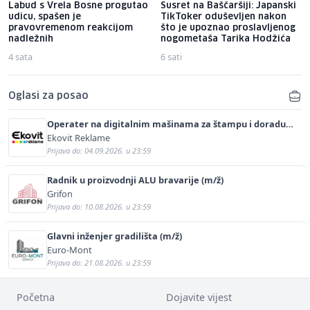
Labud s Vrela Bosne progutao
Susret na Baščaršiji: Japanski
udicu, spašen je
TikToker oduševljen nakon
pravovremenom reakcijom
što je upoznao proslavljenog
nadležnih
nogometaša Tarika Hodžića
4 sata
6 sati
Oglasi za posao
Operater na digitalnim mašinama za štampu i doradu
(m/ž)
Ekovit Reklame
Prijava do: 04.09.2026. u 23:59
Radnik u proizvodnji ALU bravarije (m/ž)
Grifon
Prijava do: 10.08.2026. u 23:59
Glavni inženjer gradilišta (m/ž)
Euro-Mont
Prijava do: 21.08.2026. u 23:59
Početna
Dojavite vijest