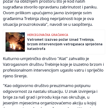
požar na obližnjem prostoru što je kod naših
sugrađana stvorilo opravdanu zabrinutost i paniku.
Ovom prilikom upućujemo javno izvinjenje svim
građanima Trebinja zbog neprijatnosti koje je ova
situacija prouzrokovala", navodi se u saopštenju.
HERCEGOVAČKA GRAČANICA
Vatromet izazvao požar iznad Trebinja,
brzom intervencijom vatrogasaca spriječena
katastrofa
Kulturno-umjetničko društvo "Alat" zahvalilo je
Vatrogasnom društvu Trebinje koje je izuzetno brzom i
profesionalnom intervencijom ugasilo vatru i spriječilo
njeno širenje.
"Kao odgovorno društvo preuzimamo potpunu
odgovornost za nastalu situaciju. U znak izvinjenja i
brige za naš grad i prirodu koja nas okružuje, u
jesenjim mjesecima organizovaćemo akciju u kojoj