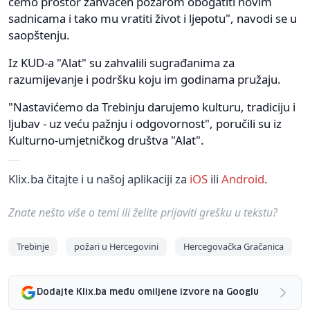
ćemo prostor zahvaćen požarom obogatiti novim
sadnicama i tako mu vratiti život i ljepotu", navodi se u
saopštenju.
Iz KUD-a "Alat" su zahvalili sugrađanima za
razumijevanje i podršku koju im godinama pružaju.
"Nastavićemo da Trebinju darujemo kulturu, tradiciju i
ljubav - uz veću pažnju i odgovornost", poručili su iz
Kulturno-umjetničkog društva "Alat".
Klix.ba čitajte i u našoj aplikaciji za
iOS
ili
Android
.
Znate nešto više o temi ili želite prijaviti grešku u tekstu?
Trebinje
požari u Hercegovini
Hercegovačka Gračanica
Dodajte Klix.ba među omiljene izvore na Googlu