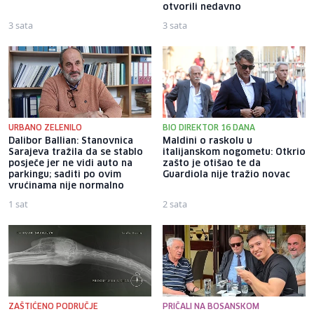
otvorili nedavno
3 sata
3 sata
URBANO ZELENILO
BIO DIREKTOR 16 DANA
Dalibor Ballian: Stanovnica
Maldini o raskolu u
Sarajeva tražila da se stablo
italijanskom nogometu: Otkrio
posječe jer ne vidi auto na
zašto je otišao te da
parkingu; saditi po ovim
Guardiola nije tražio novac
vrućinama nije normalno
1 sat
2 sata
ZAŠTIĆENO PODRUČJE
PRIČALI NA BOSANSKOM