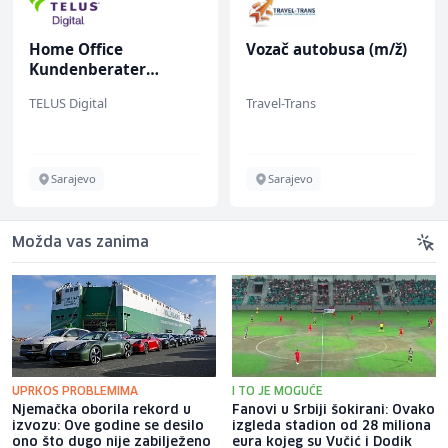
Home Office
Vozač autobusa (m/ž)
Kundenberater
(m/w/d) für Vattenfall
TELUS Digital
Travel-Trans
Sarajevo
Sarajevo
Možda vas zanima
UPRKOS PROBLEMIMA
I TO JE MOGUĆE
Njemačka oborila rekord u
Fanovi u Srbiji šokirani: Ovako
izvozu: Ove godine se desilo
izgleda stadion od 28 miliona
ono što dugo nije zabilježeno
eura kojeg su Vučić i Dodik