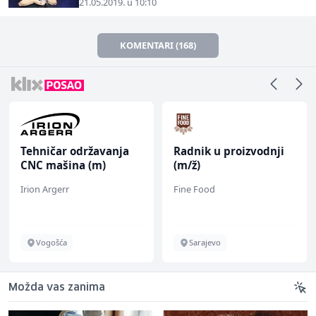
21.05.2019. u 10:10
KOMENTARI (168)
Tehničar održavanja
Radnik u proizvodnji
CNC mašina (m)
(m/ž)
Irion Argerr
Fine Food
Vogošća
Sarajevo
Možda vas zanima