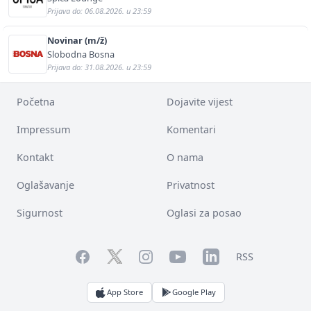
Prijava do: 06.08.2026. u 23:59
Novinar (m/ž)
Slobodna Bosna
Prijava do: 31.08.2026. u 23:59
Početna
Dojavite vijest
Impressum
Komentari
Kontakt
O nama
Oglašavanje
Privatnost
Sigurnost
Oglasi za posao
Facebook
YouTube
LinkedIn
Twitter
Instagram
RSS
App Store
Google Play