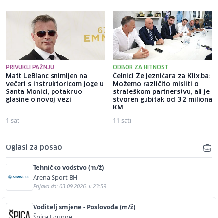
PRIVUKLI PAŽNJU
ODBOR ZA HITNOST
Matt LeBlanc snimljen na
Čelnici Željezničara za Klix.ba:
večeri s instruktoricom joge u
Možemo različito misliti o
Santa Monici, potaknuo
strateškom partnerstvu, ali je
glasine o novoj vezi
stvoren gubitak od 3,2 miliona
KM
1 sat
11 sati
Oglasi za posao
Tehničko vodstvo (m/ž)
Arena Sport BH
Prijava do: 03.09.2026. u 23:59
Voditelj smjene - Poslovođa (m/ž)
Špica Lounge