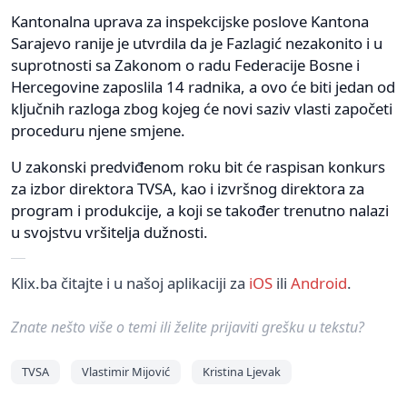
Kantonalna uprava za inspekcijske poslove Kantona
Sarajevo ranije je utvrdila da je Fazlagić nezakonito i u
suprotnosti sa Zakonom o radu Federacije Bosne i
Hercegovine zaposlila 14 radnika, a ovo će biti jedan od
ključnih razloga zbog kojeg će novi saziv vlasti započeti
proceduru njene smjene.
U zakonski predviđenom roku bit će raspisan konkurs
za izbor direktora TVSA, kao i izvršnog direktora za
program i produkcije, a koji se također trenutno nalazi
u svojstvu vršitelja dužnosti.
Klix.ba čitajte i u našoj aplikaciji za
iOS
ili
Android
.
Znate nešto više o temi ili želite prijaviti grešku u tekstu?
TVSA
Vlastimir Mijović
Kristina Ljevak