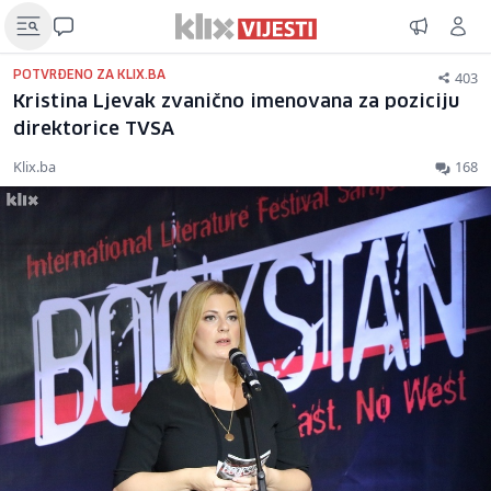
403
POTVRĐENO ZA KLIX.BA
Kristina Ljevak zvanično imenovana za poziciju
direktorice TVSA
Klix.ba
168