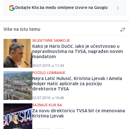
Dodajte Klix.ba među omiljene izvore na Googlu
Više na istu temu
SELEKTIVNE SANKCIJE
Kako je Haris Dučić, iako je učestvovao u
nepravilnostima na TVSA, nagrađen novim
mandatom
30.07.2019. u 11:34
POČELO LOBIRANJE
Nejra Latić Hulusić, Kristina Ljevak i Amela
Hubjer Hatić aplicirale za poziciju
direktorice TVSA
02.07.2019. u 10:46
SAZNAJE KLIX.BA
Za novu direktoricu TVSA bit će imenovana
Kristina Ljevak