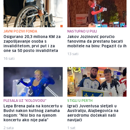
JAVNI POZIVI FONDA
NASTUPAO U PULI
Osigurano 20,3 miliona KM za
Jakov Jozinović poručio
zapošljavanje osoba s
fanovima da prestanu bacati
invaliditetom, prvi put i za
mobitele na binu: Pogazit ću ih
one sa 50 posto invaliditeta
13 sati
16 sati
PLESALA UZ "KOLOVOĐU"
STIGLI U PERTH
Lepa Brena pala na koncertu u
Igrači Juventusa sletjeli u
Budvi nakon kultnog zamaha
Australiju, Alajbegovića na
nogom: "Nisi bio na njenom
aerodromu dočekali naši
koncertu ako nije pala"
navijači
2 sata
1 sat