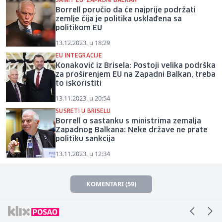
SAMIT EU-ZAPADNI BALKAN
Borrell poručio da će najprije podržati
zemlje čija je politika usklađena sa
politikom EU
13.12.2023. u 18:29
EU INTEGRACIJE
Konaković iz Brisela: Postoji velika podrška
za proširenjem EU na Zapadni Balkan, treba
to iskoristiti
13.11.2023. u 20:54
SUSRETI U BRISELU
Borrell o sastanku s ministrima zemalja
Zapadnog Balkana: Neke države ne prate
politiku sankcija
13.11.2023. u 12:34
KOMENTARI (59)