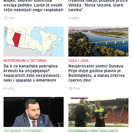
Mujkić šaljivim snimcima
rivalima nakon pobjede protiv
osvaja publiku: Ljude je uvijek
Veleža: "Nova sezona, stare
teže nasmijati nego rasplakati
navike"
15 sati
4 sata
REFERENDUM U OKTOBRU
2024. I 2026.
Da li će kanadska pokrajina
Nevjerovatni snimci Dunava:
krenuti ka otcjepljenju?
Prije dvije godine plavio je
Separatisti žele nezavisnost,
Budimpeštu, a danas otkriva
neki i spajanje s Amerikom
riječno dno
4 sata
34 min
ZELJKOVIĆ OTVORENO
DISKRIMINATORNO NAVIJANJE