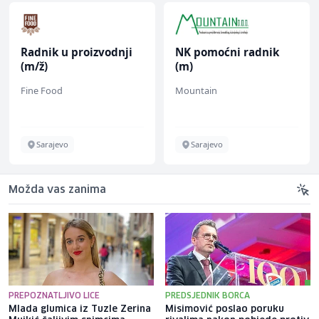
Radnik u proizvodnji
NK pomoćni radnik
(m/ž)
(m)
Fine Food
Mountain
Sarajevo
Sarajevo
Možda vas zanima
PREPOZNATLJIVO LICE
PREDSJEDNIK BORCA
Mlada glumica iz Tuzle Zerina
Misimović poslao poruku