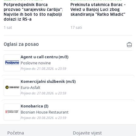
Potpredsjednik Borca
Prekinuta utakmica Borac -
prozvao "sarajevsku čaršiju":
Velež u Banjoj Luci zbog
Najviše ih boli to što najbolji
skandiranja "Ratko Mladić"
dolazi iz RS-a
1 sat
17 sati
Oglasi za posao
Agent u call centru (m/ž)
Poslovne novine
Prijava do: 21.08.2026. u 23:59
Komercijalni službenik (m/ž)
Euro-Asfalt
Prijava do: 27.08.2026. u 23:59
Konobarica (ž)
Bosnian House Restaurant
Prijava do: 20.08.2026. u 23:59
Početna
Dojavite vijest