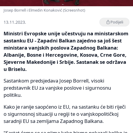
Josep Borrell i Elmedin Konaković (Screesnhot)
13.11.2023.
Podijeli
Ministri Evropske unije učestvuju na ministarskom
sastanku EU - Zapadni Balkan zajedno sa još šest
ministara vanjskih poslova Zapadnog Balkana:
Albanije, Bosne i Hercegovine, Kosova, Crne Gore,
Sjeverne Makedonije i Srbije. Sastanak se održava
u Briselu.
Sastankom predsjedava Josep Borrell, visoki
predstavnik EU za vanjske poslove i sigurnosnu
politiku.
Kako je ranije saopćeno iz EU, na sastanku će biti riječi
o sigurnosnoj situaciji u regiji te o vanjskopolitičkoj
saradnji EU sa zemljama Zapadnog Balkana.
"Sastat ćemo se sa njima kako bismo pokazali koliko je