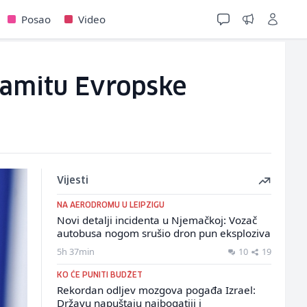
Posao
Video
 samitu Evropske
Vijesti
NA AERODROMU U LEIPZIGU
Novi detalji incidenta u Njemačkoj: Vozač
autobusa nogom srušio dron pun eksploziva
5h 37min
10
19
KO ĆE PUNITI BUDŽET
Rekordan odljev mozgova pogađa Izrael:
Državu napuštaju najbogatiji i