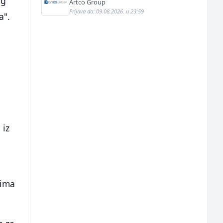
og
Artco Group
Prijava do: 09.08.2026. u 23:59
a".
 iz
jima