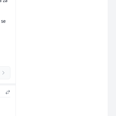
a za
 se