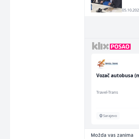
05.10.202
Električar - Radnik na
Vozač autobusa (m
tehničkom održavanju
(m/ž)
Amko komerc
Travel-Trans
Sarajevo
Sarajevo
Možda vas zanima