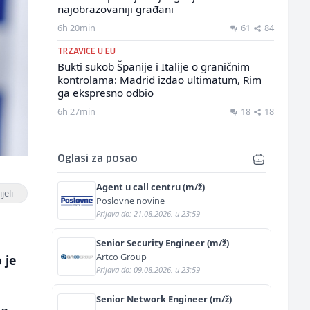
najobrazovaniji građani
6h 20min
61
84
TRZAVICE U EU
Bukti sukob Španije i Italije o graničnim
kontrolama: Madrid izdao ultimatum, Rim
ga ekspresno odbio
6h 27min
18
18
Oglasi za posao
Agent u call centru (m/ž)
jeli
Poslovne novine
Prijava do: 21.08.2026. u 23:59
Senior Security Engineer (m/ž)
Artco Group
 je
Prijava do: 09.08.2026. u 23:59
Senior Network Engineer (m/ž)