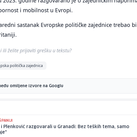
u 2023. godine razgovarano je o zajedničkim naporim
pornost i mobilnost u Evropi.
edni sastanak Evropske političke zajednice trebao bi
itaniji.
ili želite prijaviti grešku u tekstu?
pska politička zajednica
među omiljene izvore na Googlu
ŠPANIJI
i Plenković razgovarali u Granadi: Bez teških tema, samo
je"