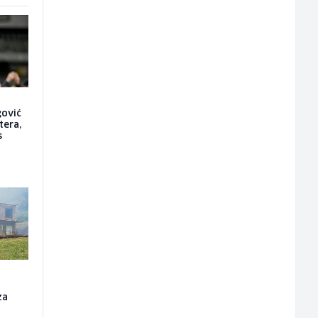
gović
tera,
s
za