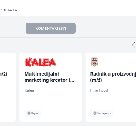
3. u 14:14
KOMENTARI (37)
/ž)
Multimedijalni
Radnik u proizvodnj
marketing kreator (m/
(m/ž)
ž)
Kalea
Fine Food
Ilijaš
Sarajevo