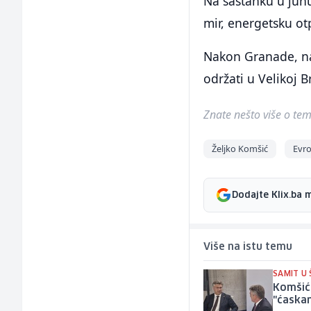
Na sastanku u jun
mir, energetsku ot
Nakon Granade, nar
održati u Velikoj Br
Znate nešto više o temi 
Željko Komšić
Evro
Dodajte Klix.ba 
Više na istu temu
SAMIT U 
Komšić 
"ćaskan