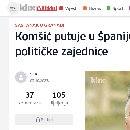
Vijesti
Biznis
Sport
SASTANAK U GRANADI
Komšić putuje u Španij
političke zajednice
V. K.
05.10.2023.
37
105
komentara
dijeljenja
Podijeli