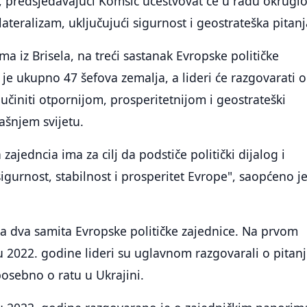
, predsjedavajući Komšić učestvovat će u radu okrugl
lateralizam, uključujući sigurnost i geostrateška pitanj
a iz Brisela, na treći sastanak Evropske političke
je ukupno 47 šefova zemalja, a lideri će razgovarati o
činiti otpornijom, prosperitetnijom i geostrateški
ašnjem svijetu.
 zajedncia ima za cilj da podstiče politički dijalog i
igurnost, stabilnost i prosperitet Evrope", saopćeno je
a dva samita Evropske političke zajednice. Na prvom
 2022. godine lideri su uglavnom razgovarali o pitan
posebno o ratu u Ukrajini.