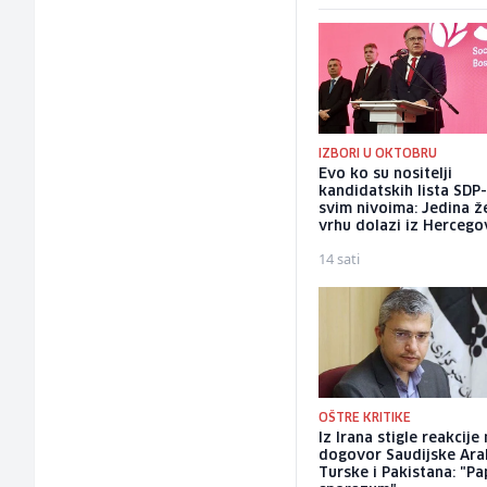
IZBORI U OKTOBRU
Evo ko su nositelji
kandidatskih lista SDP
svim nivoima: Jedina ž
vrhu dolazi iz Hercego
14 sati
OŠTRE KRITIKE
Iz Irana stigle reakcije
dogovor Saudijske Arab
Turske i Pakistana: "Pa