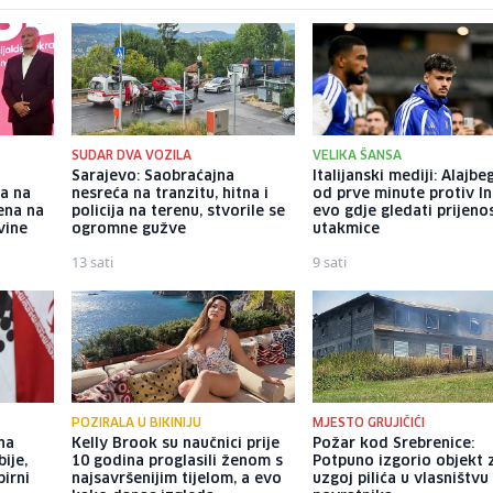
SUDAR DVA VOZILA
VELIKA ŠANSA
Sarajevo: Saobraćajna
Italijanski mediji: Alajbe
-a na
nesreća na tranzitu, hitna i
od prve minute protiv In
ena na
policija na terenu, stvorile se
evo gdje gledati prijeno
vine
ogromne gužve
utakmice
13 sati
9 sati
POZIRALA U BIKINIJU
MJESTO GRUJIČIĆI
 na
Kelly Brook su naučnici prije
Požar kod Srebrenice:
ije,
10 godina proglasili ženom s
Potpuno izgorio objekt 
pirni
najsavršenijim tijelom, a evo
uzgoj pilića u vlasništvu