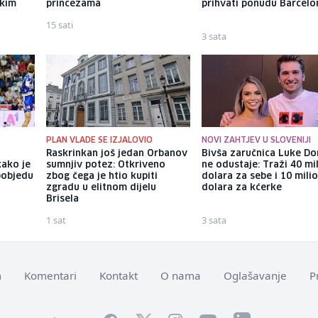
ekim
princezama
prihvati ponudu Barcelo
15 sati
3 sata
PLAN VLADE SE IZJALOVIO
NOVI ZAHTJEV U SLOVENIJI
Raskrinkan još jedan Orbanov
Bivša zaručnica Luke Do
kako je
sumnjiv potez: Otkriveno
ne odustaje: Traži 40 mi
pobjedu
zbog čega je htio kupiti
dolara za sebe i 10 mili
zgradu u elitnom dijelu
dolara za kćerke
Brisela
1 sat
3 sata
m
Komentari
Kontakt
O nama
Oglašavanje
P