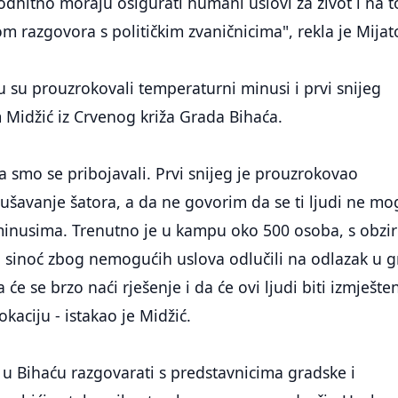
dhitno moraju osigurati humani uslovi za život i na 
ikom razgovora s političkim zvaničnicima", rekla je Mijat
ju su prouzrokovali temperaturni minusi i prvi snijeg
m Midžić iz Crvenog križa Grada Bihaća.
a smo se pribojavali. Prvi snijeg je prouzrokovao
rušavanje šatora, a da ne govorim da se ti ljudi ne m
 minusima. Trenutno je u kampu oko 500 osoba, s obz
i sinoć zbog nemogućih uslova odlučili na odlazak u g
će se brzo naći rješenje i da će ovi ljudi biti izmješte
kaciju - istakao je Midžić.
 u Bihaću razgovarati s predstavnicima gradske i