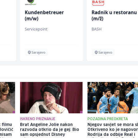
Kundenbetreuer
Radnik u restoranu
(m/w)
(m/ž)
fall
Servicepoint
BASH
Sarajevo
Sarajevo
ISKRENO PRIZNANJE
POZADINA PREOKRETA
 filmu
Brat Angeline Jolie nakon
Njegov savjet se mora sl
Jovičić
razvoda otkrio da je gej: Bio
Otkriveno ko je nagovor
 nisam
sam opsjednut Disney
Rodrija da odbije Real i