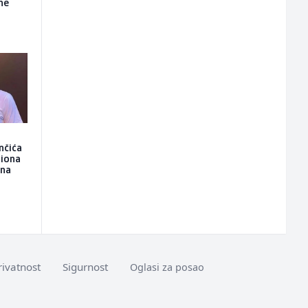
ne
nčića
liona
ona
rivatnost
Sigurnost
Oglasi za posao