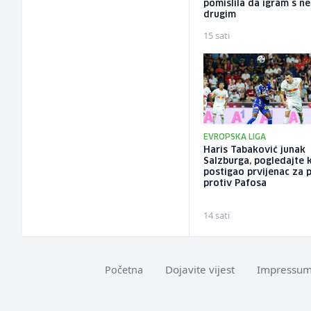
pomislila da igram s n
drugim
15 sati
EVROPSKA LIGA
Haris Tabaković junak
Salzburga, pogledajte 
postigao prvijenac za 
protiv Pafosa
14 sati
Dojavite vijest
Impressu
Početna