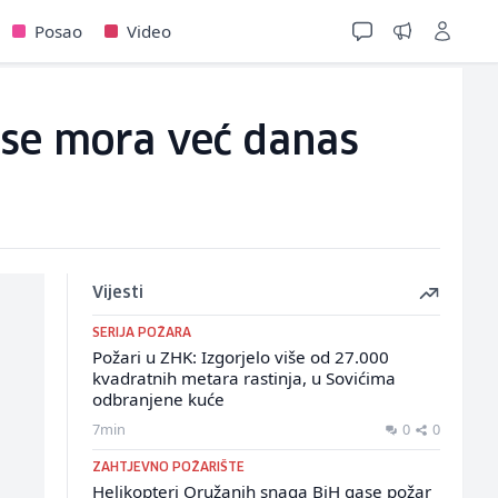
Posao
Video
 se mora već danas
Vijesti
SERIJA POŽARA
Požari u ZHK: Izgorjelo više od 27.000
kvadratnih metara rastinja, u Sovićima
odbranjene kuće
7min
0
0
ZAHTJEVNO POŽARIŠTE
Helikopteri Oružanih snaga BiH gase požar