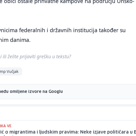
te obići ostale prihvatne kampove na području Unsko-
nicima federalnih i državnih institucija također su
dnim danima.
ili želite prijaviti grešku u tekstu?
mp Vučjak
među omiljene izvore na Googlu
KA VE
ić o migrantima i ljudskim pravima: Neke izjave političara u 