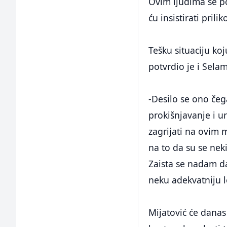
Ovim ljudima se po
ću insistirati pril
Tešku situaciju ko
potvrdio je i Sela
-Desilo se ono čeg
prokišnjavanje i u
zagrijati na ovim
na to da su se nek
Zaista se nadam da 
neku adekvatniju lo
Mijatović će danas