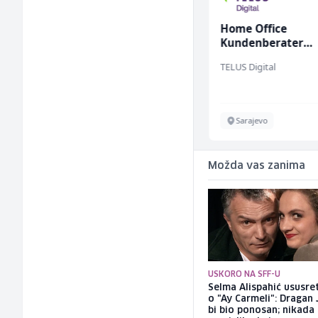
Higijeničarka (ž)
Home Office
Kundenberater
(m/w/d) für Vatten
Invictus
TELUS Digital
Sarajevo
Sarajevo
Možda vas zanima
USKORO NA SFF-U
Selma Alispahić ususret
o "Ay Carmeli": Dragan 
bi bio ponosan; nikada