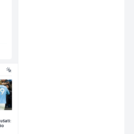
Limar (m)
Kustos u galeriji slik
(m/ž)
Mountain
Galerija Java
Sarajevo
Sarajevo
ušati:
io