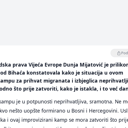
Podi
ska prava Vijeća Evrope Dunja Mijatović je prilik
kod Bihaća konstatovala kako je situacija u ovom
mpu za prihvat migranata i izbjeglica neprihvatlj
dno što prije zatvoriti, kako je istakla, i to već da
 kampu je u potpunosti neprihvatljiva, sramotna. Ne 
akvo nešto uopšte formirano u Bosni i Hercegovini. Usl
ka i ovaj improvizirani kamp se mora zatvoriti što prij