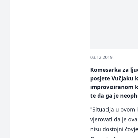
03.12.2019.
Komesarka za ljud
posjete Vučjaku 
improviziranom ka
te da ga je neopho
"Situacija u ovom
vjerovati da je ov
nisu dostojni čovje