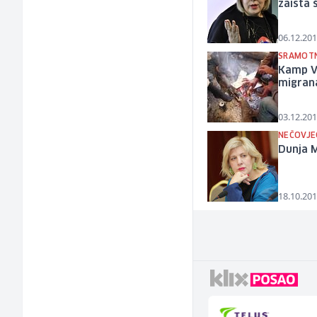
zaista
06.12.201
SRAMOTN
Kamp V
migran
03.12.201
NEČOVJEČ
Dunja M
18.10.201