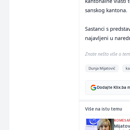
kantonalne vlasti 
sanskog kantona.
Sastanci s predstav
najavljeni u nare
Znate nešto više o temi 
Dunja Mijatović
ka
Dodajte Klix.ba 
Više na istu temu
KOMESAR
Mijatov