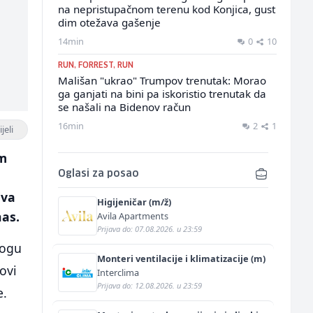
na nepristupačnom terenu kod Konjica, gust
dim otežava gašenje
14min
0
10
RUN, FORREST, RUN
Mališan "ukrao" Trumpov trenutak: Morao
ga ganjati na bini pa iskoristio trenutak da
se našali na Bidenov račun
16min
2
1
jeli
om
Oglasi za posao
iva
Higijeničar (m/ž)
nas.
Avila Apartments
Prijava do: 07.08.2026. u 23:59
mogu
Monteri ventilacije i klimatizacije (m)
ovi
Interclima
Prijava do: 12.08.2026. u 23:59
e.