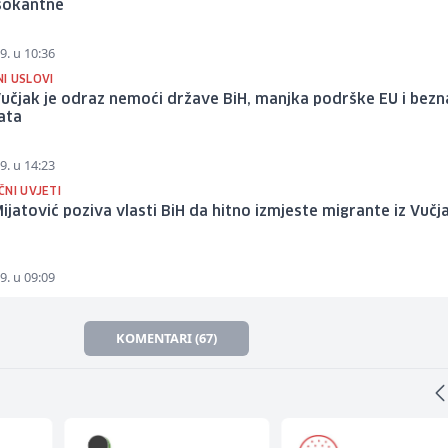
 šokantne
9. u 10:36
I USLOVI
učjak je odraz nemoći države BiH, manjka podrške EU i bez
ata
9. u 14:23
NI UVJETI
ijatović poziva vlasti BiH da hitno izmjeste migrante iz Vučj
9. u 09:09
KOMENTARI (67)