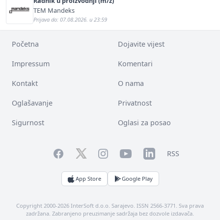
Radnik u proizvodnji (m/ž)
TEM Mandeks
Prijava do: 07.08.2026. u 23:59
Početna
Dojavite vijest
Impressum
Komentari
Kontakt
O nama
Oglašavanje
Privatnost
Sigurnost
Oglasi za posao
Facebook
YouTube
LinkedIn
Twitter
Instagram
RSS
App Store
Google Play
Copyright 2000-2026 InterSoft d.o.o. Sarajevo. ISSN 2566-3771. Sva prava
zadržana. Zabranjeno preuzimanje sadržaja bez dozvole izdavača.