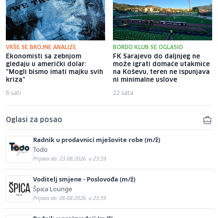
VRŠE SE BROJNE ANALIZE
BORDO KLUB SE OGLASIO
Ekonomisti sa zebnjom
FK Sarajevo do daljnjeg ne
gledaju u američki dolar:
može igrati domaće utakmice
"Mogli bismo imati majku svih
na Koševu, teren ne ispunjava
kriza"
ni minimalne uslove
6 sati
22 sata
Oglasi za posao
Radnik u prodavnici mješovite robe (m/ž)
Todo
Prijava do: 23.08.2026. u 23:59
Voditelj smjene - Poslovođa (m/ž)
Špica Lounge
Prijava do: 06.08.2026. u 23:59