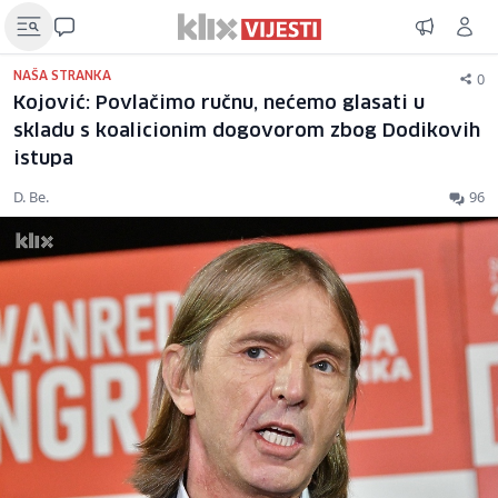
0
NAŠA STRANKA
Kojović: Povlačimo ručnu, nećemo glasati u
skladu s koalicionim dogovorom zbog Dodikovih
istupa
D. Be.
96