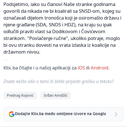
Podsjetimo, iako su članovi Naše stranke godinama
govorili da nikada ne bi koalirali sa SNSD-om, kojeg su
označavali dijelom tronošca koji je osiromašio državu i
njene građane (SDA, SNDS i HDZ), na kraju su ipak
odlučili praviti vlast sa Dodikovom i Čovićevom
strankom. "Povlačenje ručne", ukoliko potraje, moglo
bi ovu stranku dovesti na vrata izlaska iz koalicije na
državnom nivou.
Klix.ba čitajte i u našoj aplikaciji za
iOS
ili
Android
.
Znate nešto više o temi ili želite prijaviti grešku u tekstu?
Predrag Kojović
Srđan Amidžić
Dodajte Klix.ba među omiljene izvore na Googlu