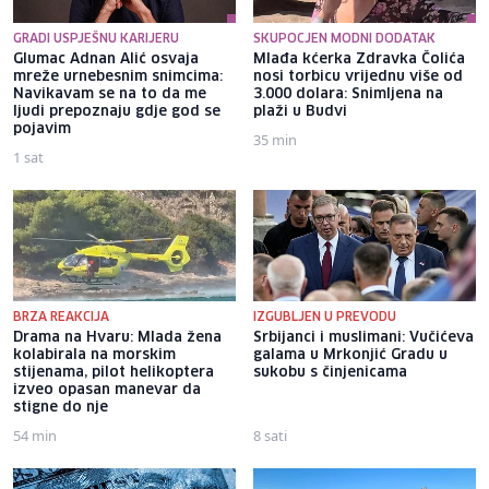
GRADI USPJEŠNU KARIJERU
SKUPOCJEN MODNI DODATAK
Glumac Adnan Alić osvaja
Mlađa kćerka Zdravka Čolića
mreže urnebesnim snimcima:
nosi torbicu vrijednu više od
Navikavam se na to da me
3.000 dolara: Snimljena na
ljudi prepoznaju gdje god se
plaži u Budvi
pojavim
35 min
1 sat
BRZA REAKCIJA
IZGUBLJEN U PREVODU
Drama na Hvaru: Mlada žena
Srbijanci i muslimani: Vučićeva
kolabirala na morskim
galama u Mrkonjić Gradu u
stijenama, pilot helikoptera
sukobu s činjenicama
izveo opasan manevar da
stigne do nje
54 min
8 sati