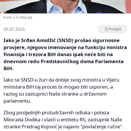
Foto: I. Š./Klix.ba
05.07.2023.
Podijeli
Iako je Srđan Amidžić (SNSD) prošao sigurnosne
provjere, njegovo imenovanje na funkciju ministra
finansija i trezora BiH danas ipak neće biti na
dnevnom redu Predstavničkog doma Parlamenta
BiH.
Iako se SNSD-u žuri da dobije svog ministra u Vijeću
ministara BiH taj proces bi mogao biti usporen, a
razlog su zastupnici Naše stranke u državnom
parlamentu.
Zbog posljednjih protudržavnih odluka i poteza
Milorada Dodika i vlasti u entitetu RS, zastupnik Naše
stranke Predrag Kojović je najavio "povlačenje ručne".