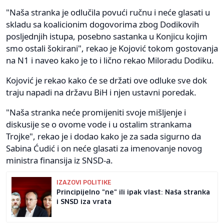
"Naša stranka je odlučila povući ručnu i neće glasati u
skladu sa koalicionim dogovorima zbog Dodikovih
posljednjih istupa, posebno sastanka u Konjicu kojim
smo ostali šokirani", rekao je Kojović tokom gostovanja
na N1 i naveo kako je to i lično rekao Miloradu Dodiku.
Kojović je rekao kako će se držati ove odluke sve dok
traju napadi na državu BiH i njen ustavni poredak.
"Naša stranka neće promijeniti svoje mišljenje i
diskusije se o ovome vode i u ostalim strankama
Trojke", rekao je i dodao kako je za sada sigurno da
Sabina Ćudić i on neće glasati za imenovanje novog
ministra finansija iz SNSD-a.
IZAZOVI POLITIKE
Principijelno "ne" ili ipak vlast: Naša stranka
i SNSD iza vrata