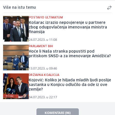
Više na istu temu
POSTAVIO ULTIMATUM
Košarac izrazio nepovjerenje u partnere
zbog odugovlačenja imenovanja ministra
finansija
24.07.2023. u 11:08
PARLAMENT BIH
Hoće li Naša stranka popustiti pod
pritiskom SNSD-a za imenovanje Amidžića?
13.07.2023. u 09:46
DRŽAVNA KOALICIJA
Kojović: Koliko je hiljada mladih ljudi poslije
sastanka u Konjicu odlučilo da ode iz ove
zemlje?
04.07.2023. u 22:17
KOMENTARI (96)