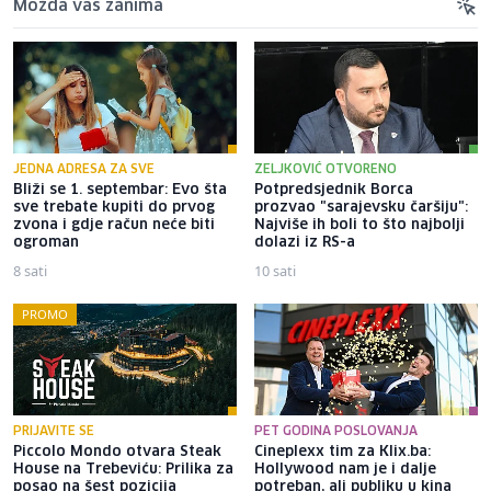
Možda vas zanima
JEDNA ADRESA ZA SVE
ZELJKOVIĆ OTVORENO
Bliži se 1. septembar: Evo šta
Potpredsjednik Borca
sve trebate kupiti do prvog
prozvao "sarajevsku čaršiju":
zvona i gdje račun neće biti
Najviše ih boli to što najbolji
ogroman
dolazi iz RS-a
8 sati
10 sati
PROMO
PRIJAVITE SE
PET GODINA POSLOVANJA
Piccolo Mondo otvara Steak
Cineplexx tim za Klix.ba:
House na Trebeviću: Prilika za
Hollywood nam je i dalje
posao na šest pozicija
potreban, ali publiku u kina