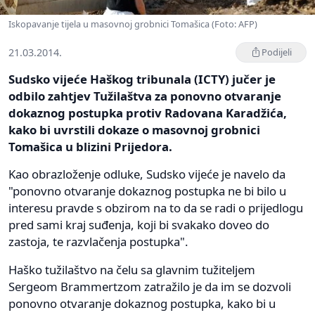
Iskopavanje tijela u masovnoj grobnici Tomašica (Foto: AFP)
21.03.2014.
Podijeli
Sudsko vijeće Haškog tribunala (ICTY) jučer je
odbilo zahtjev Tužilaštva za ponovno otvaranje
dokaznog postupka protiv Radovana Karadžića,
kako bi uvrstili dokaze o masovnoj grobnici
Tomašica u blizini Prijedora.
Kao obrazloženje odluke, Sudsko vijeće je navelo da
"ponovno otvaranje dokaznog postupka ne bi bilo u
interesu pravde s obzirom na to da se radi o prijedlogu
pred sami kraj suđenja, koji bi svakako doveo do
zastoja, te razvlačenja postupka".
Haško tužilaštvo na čelu sa glavnim tužiteljem
Sergeom Brammertzom zatražilo je da im se dozvoli
ponovno otvaranje dokaznog postupka, kako bi u