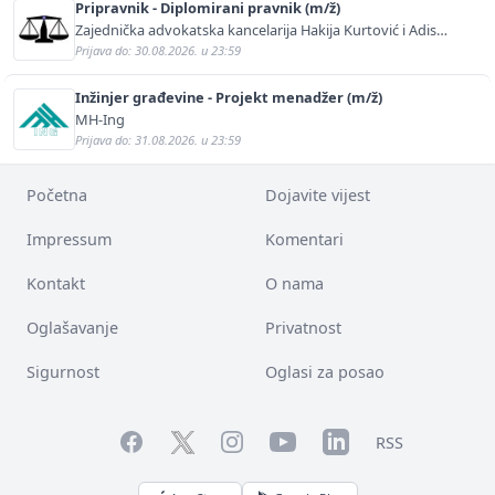
Pripravnik - Diplomirani pravnik (m/ž)
Zajednička advokatska kancelarija Hakija Kurtović i Adis
Kurtović
Prijava do: 30.08.2026. u 23:59
Inžinjer građevine - Projekt menadžer (m/ž)
MH-Ing
Prijava do: 31.08.2026. u 23:59
Početna
Dojavite vijest
Impressum
Komentari
Kontakt
O nama
Oglašavanje
Privatnost
Sigurnost
Oglasi za posao
Facebook
YouTube
LinkedIn
Twitter
Instagram
RSS