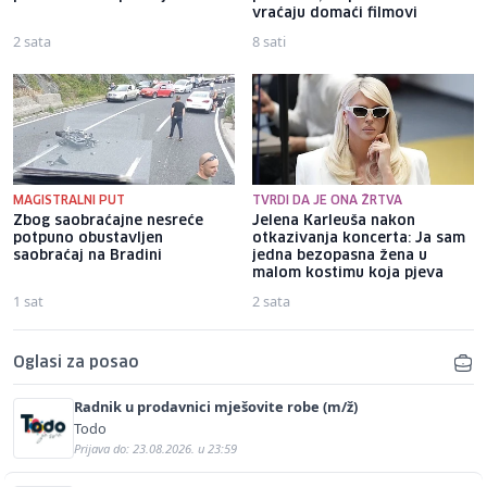
vraćaju domaći filmovi
2 sata
8 sati
MAGISTRALNI PUT
TVRDI DA JE ONA ŽRTVA
Zbog saobraćajne nesreće
Jelena Karleuša nakon
potpuno obustavljen
otkazivanja koncerta: Ja sam
saobraćaj na Bradini
jedna bezopasna žena u
malom kostimu koja pjeva
1 sat
2 sata
Oglasi za posao
Radnik u prodavnici mješovite robe (m/ž)
Todo
Prijava do: 23.08.2026. u 23:59