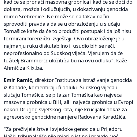
kad će se pronaći masovna grobnica i kad će se doći do
dokaza, možda i odlučujućih, u dokazivanju genocida
mimo Srebrenice. Ne može se na takav način
sprovoditi pravda a da se u obrazloženju u slučaju
Tomašice kaže da će to produžiti postupak i da još nisu
formirani forenzički izvještaji. Ovo obrazloženje je u
najmanju ruku diskutabilno i, usudio bih se reći,
neprofesionalno od Sudskog vijeća. Vjerujem da će
tužitelj Brammertz uložiti žalbu na ovu odluku", kaže
Ahmić za Klix.ba.
Emir Ramić
, direktor Instituta za istraživanje genocida
iz Kanade, komentirajući odluku Sudskog vijeća u
slučaju Tomašice, se pita zar Tomašica kao najveća
masovna grobnica u BiH, ali i najveća grobnica u Evropi
nakon Drugog svjetskog rata, nije krucijalni dokaz za
agresorsko genocidne namjere Radovana Karadžića.
"Za preživjele žrtve i svjedoke genocida u Prijedoru
Haški tribunal više nije mjerilo istine i pravde, već