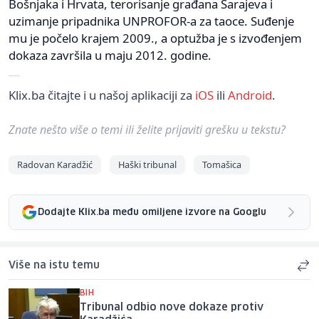
Bošnjaka i Hrvata, terorisanje građana Sarajeva i
uzimanje pripadnika UNPROFOR-a za taoce. Suđenje
mu je počelo krajem 2009., a optužba je s izvođenjem
dokaza završila u maju 2012. godine.
Klix.ba čitajte i u našoj aplikaciji za
iOS
ili
Android
.
Znate nešto više o temi ili želite prijaviti grešku u tekstu?
Radovan Karadžić
Haški tribunal
Tomašica
Dodajte Klix.ba među omiljene izvore na Googlu
Više na istu temu
BIH
Tribunal odbio nove dokaze protiv