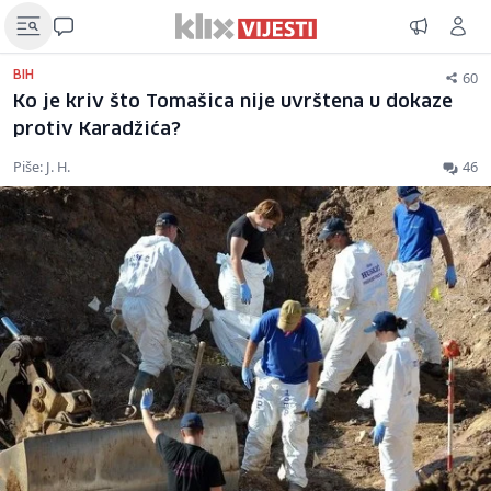
60
BIH
Ko je kriv što Tomašica nije uvrštena u dokaze
protiv Karadžića?
Piše: J. H.
46