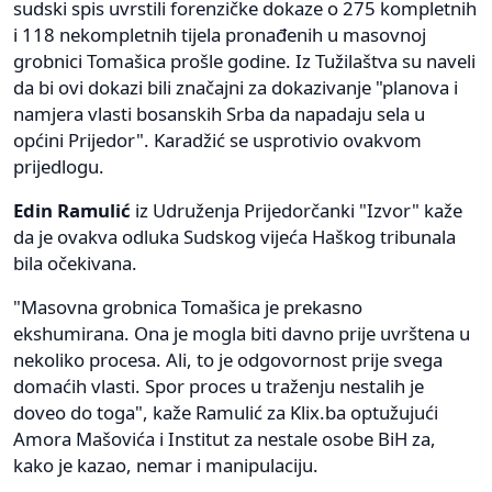
sudski spis uvrstili forenzičke dokaze o 275 kompletnih
i 118 nekompletnih tijela pronađenih u masovnoj
grobnici Tomašica prošle godine. Iz Tužilaštva su naveli
da bi ovi dokazi bili značajni za dokazivanje "planova i
namjera vlasti bosanskih Srba da napadaju sela u
općini Prijedor". Karadžić se usprotivio ovakvom
prijedlogu.
Edin Ramulić
iz Udruženja Prijedorčanki "Izvor" kaže
da je ovakva odluka Sudskog vijeća Haškog tribunala
bila očekivana.
"Masovna grobnica Tomašica je prekasno
ekshumirana. Ona je mogla biti davno prije uvrštena u
nekoliko procesa. Ali, to je odgovornost prije svega
domaćih vlasti. Spor proces u traženju nestalih je
doveo do toga", kaže Ramulić za Klix.ba optužujući
Amora Mašovića i Institut za nestale osobe BiH za,
kako je kazao, nemar i manipulaciju.