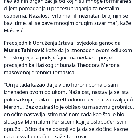
nevladinih organizacija od kojih su mnoge formirane s
ciljem pomaganja u procesu traganja za nestalim
osobama. Nažalost, vrlo mali ili neznatan broj njih se
bavi time, ali se bave mnogim drugim stvarima", kaže
Mašović.
Predsjednik Udruženja žrtava i svjedoka genocida
Murat Tahirović
kaže da je iznenađen ovom odlukom
Sudskog vijeća podsjećajući na nedavnu posjetu
predsjednika Haškog tribunala Theodora Merona
masovonoj grobnici Tomašica.
"On je tada kazao da je vidio horor i pomalo sam
iznenađen ovom odlukom. Nažalost, nastavlja se ista
politika koja je bila i u prethodnom periodu zahvaljujući
Meronu. Bez obzira što je obišao tu masovnu grobnicu,
on očito nastavlja istim načinom rada kao što je bio i
slučaj sa Momčilom Perišićem koji je oslobođen svih
optužbi. Očito da ne postoji volja da se zločinci kazne
na adekvatan način", kaže Tahirović.