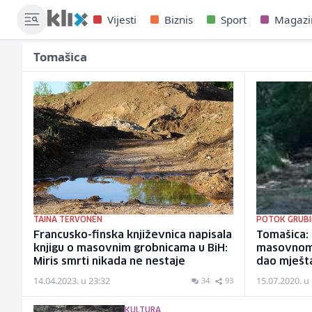
Vijesti
Biznis
Sport
Magazi
Tomašica
TAINA TERVONEN
POTOK GRUBI
Francusko-finska književnica napisala
Tomašica: 
knjigu o masovnim grobnicama u BiH:
masovnom 
Miris smrti nikada ne nestaje
dao mješta
14.04.2023. u 23:32
15.07.2020. u
34
93
KULTURA