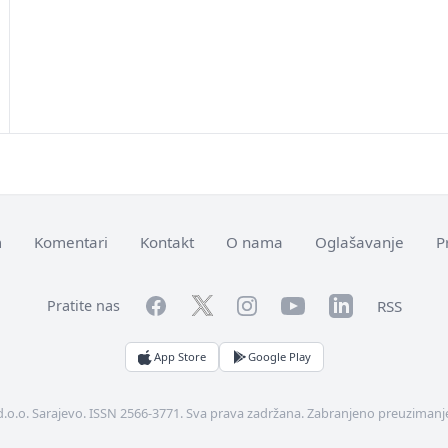
m
Komentari
Kontakt
O nama
Oglašavanje
P
Facebook
YouTube
LinkedIn
Twitter
Instagram
RSS
Pratite nas
App Store
Google Play
d.o.o. Sarajevo. ISSN 2566-3771. Sva prava zadržana. Zabranjeno preuzimanje