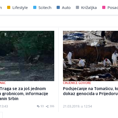
n
Lifestyle
Scitech
Auto
Križaljka
Posa
NAC
ČINJENICE GOVORE
Traga se za još jednom
Podsjećanje na Tomašicu, kr
grobnicom, informacije
dokaz genocida u Prijedoru
nin Srbin
 13:43
21.03.2019. u 12:54
93
306