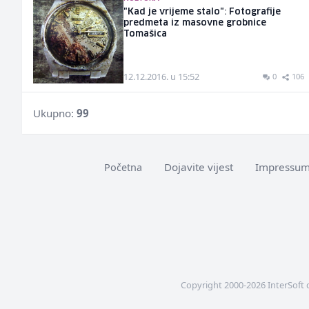
"Kad je vrijeme stalo": Fotografije
predmeta iz masovne grobnice
Tomašica
12.12.2016. u 15:52
0
106
Ukupno:
99
Dojavite vijest
Impressu
Početna
Copyright 2000-2026 InterSoft 