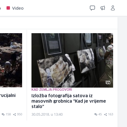
o
Video
KAD ZEMLJA PROGOVORI
ucijalni
Izložba fotografija satova iz
masovnih grobnica "Kad je vrijeme
stalo"
30.05.2018. u 13:40
158
950
45
163