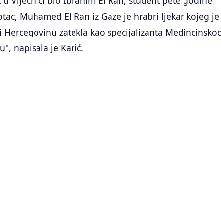
 u Vijećnici bio Ibrahim El Ran, student pete godine
tac, Muhamed El Ran iz Gaze je hrabri ljekar kojeg je
i Hercegovinu zatekla kao specijalizanta Medincinsko
u", napisala je Karić.