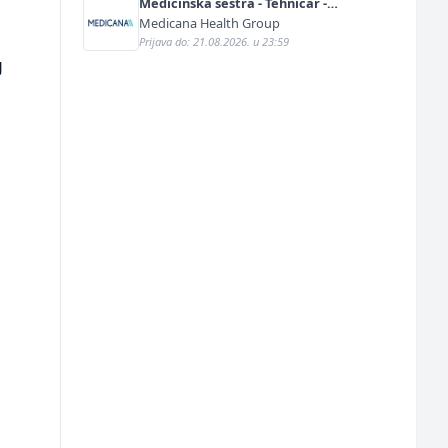
Medicinska sestra - Tehničar -
Anestetičar (m/ž)
Medicana Health Group
Prijava do: 21.08.2026. u 23:59
g