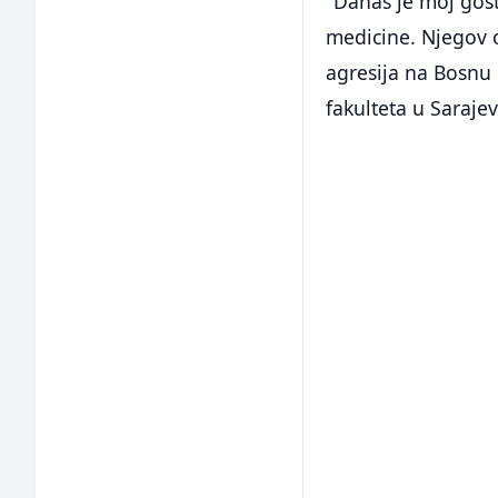
"Danas je moj gost
medicine. Njegov o
agresija na Bosnu 
fakulteta u Sarajev