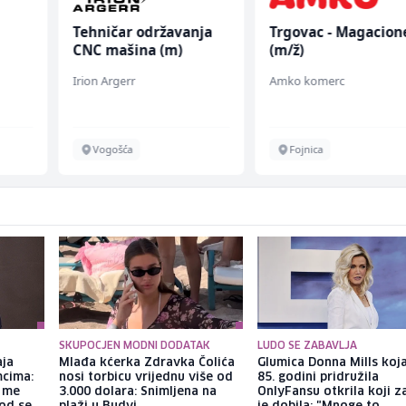
Tehničar održavanja
Trgovac - Magacion
CNC mašina (m)
(m/ž)
Irion Argerr
Amko komerc
Vogošća
Fojnica
SKUPOCJEN MODNI DODATAK
LUDO SE ZABAVLJA
aja
Mlađa kćerka Zdravka Čolića
Glumica Donna Mills koja
mcima:
nosi torbicu vrijednu više od
85. godini pridružila
a me
3.000 dolara: Snimljena na
OnlyFansu otkrila koji z