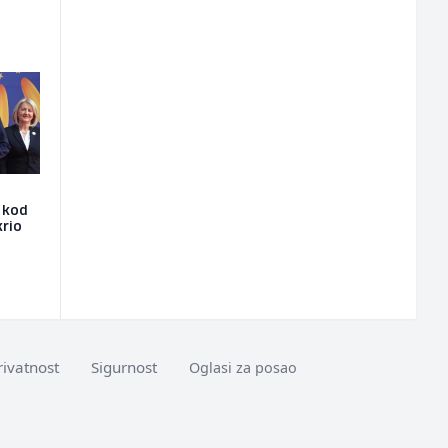
e kod
krio
rivatnost
Sigurnost
Oglasi za posao