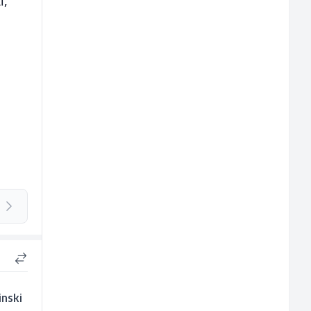
i,
inski