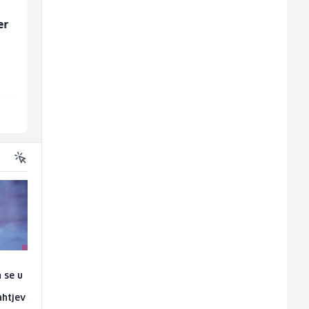
er
Limar (m)
Konobar - Barmen (m
ž)
Mountain
Hotel Nomad
Sarajevo
Sarajevo
 se u
ahtjev