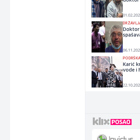
doktor
01.02.202
DRŽAVLJ
Doktor 
spašava
06.11.202
PODRŠKA
Karić k
vode i 
22.10.202