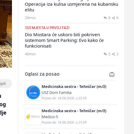
Operacija iza kulisa usmjerena na kubansku
elitu
28min
8
6
150 MJESTA U PRVOJ FAZI
Dio Mostara će uskoro biti pokriven
sistemom Smart Parking: Evo kako će
funkcionisati
40min
3
2
Oglasi za posao
jeli
Medicinska sestra - Tehničar (m/ž)
USZ Dom Familia
u
Prijava do: 28.08.2026. u 23:59
kog
Medicinska sestra - Tehničar (m/ž)
dje
Medico-S
Prijava do: 16.08.2026. u 23:59