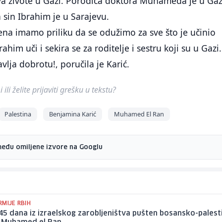
va živote u Gazi. Porodica doktora Muhameda je u Gaz
a sin Ibrahim je u Sarajevu.
a imamo priliku da se odužimo za sve što je učinio
ahim uči i sekira se za roditelje i sestru koji su u Gazi.
vlja dobrotu!, poručila je Karić.
ili želite prijaviti grešku u tekstu?
Palestina
Benjamina Karić
Muhamed El Ran
među omiljene izvore na Googlu
RMIJE RBIH
5 dana iz izraelskog zarobljeništva pušten bosansko-palest