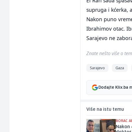
El Ran sada spaša
supruga i kćerka, 
Nakon puno vremen
Ibrahimov otac. Ibr
Sarajevo ne zabora
Znate nešto više o temi 
Sarajevo
Gaza
Dodajte Klix.ba 
Više na istu temu
BORAC A
Nakon 4