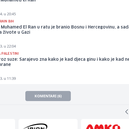
 Muhamed el Ran
4. u 20:45
ANIN BIH
Muhamed El Ran u ratu je branio Bosnu i Hercegovinu, a sad
 živote u Gazi
3. u 22:04
 PALESTINI
roz suze: Sarajevo zna kako je kad djeca ginu i kako je kad 
hrane
3. u 11:39
KOMENTARI (6)