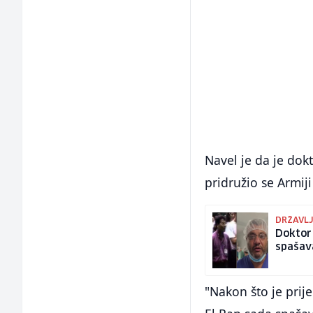
Navel je da je dok
pridružio se Armij
DRŽAVLJ
Doktor 
spašava
"Nakon što je pri