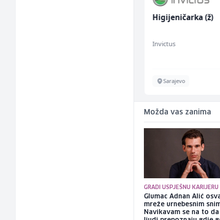
Skladišni radnik (m/ž)
Higijeničarka (ž)
Lidl BH
Invictus
Lepenica
Sarajevo
Možda vas zanima
GRADI USPJEŠNU KARIJERU
Glumac Adnan Alić osv
mreže urnebesnim sni
Navikavam se na to d