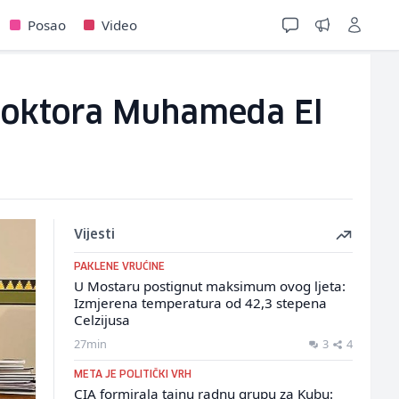
Posao
Video
a doktora Muhameda El
Vijesti
PAKLENE VRUĆINE
U Mostaru postignut maksimum ovog ljeta:
Izmjerena temperatura od 42,3 stepena
Celzijusa
27min
3
4
META JE POLITIČKI VRH
CIA formirala tajnu radnu grupu za Kubu: