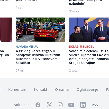
god se
plaži u Budvi
je dobila: "Mnoge to
uzbuđuje"
1 sat
30 min
HUMANA MISIJA
DOLAZI U SUBOTU
kon
A Driving Force stigao u
Volodimir Zelenski stiž
j: Bio
Sarajevo: Izložba luksuznih
Vučića: Njemački FAZ ot
automobila u Vilsonovom
detalje posjete i odnosa
šetalištu
Srbije i Ukrajine
57 min
2 sata
m
Komentari
Kontakt
O nama
Oglašavanje
P
Facebook
YouTube
LinkedIn
Twitter
Instagram
RSS
Pratite nas