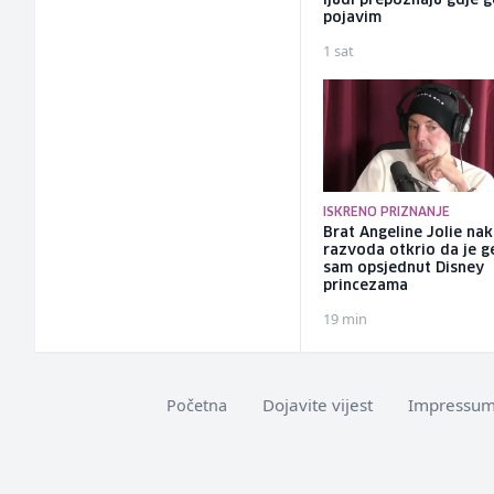
ljudi prepoznaju gdje 
pojavim
1 sat
ISKRENO PRIZNANJE
Brat Angeline Jolie na
razvoda otkrio da je ge
sam opsjednut Disney
princezama
19 min
Dojavite vijest
Impressu
Početna