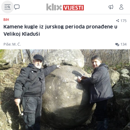
175
BIH
Kamene kugle iz jurskog perioda pronađene u
Velikoj Kladuši
Piše: M. Ć.
134