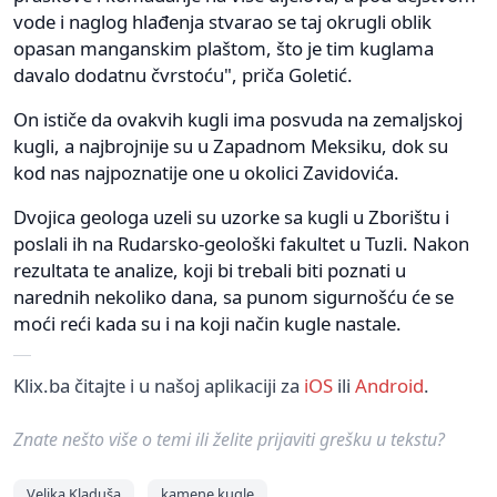
vode i naglog hlađenja stvarao se taj okrugli oblik
opasan manganskim plaštom, što je tim kuglama
davalo dodatnu čvrstoću", priča Goletić.
On ističe da ovakvih kugli ima posvuda na zemaljskoj
kugli, a najbrojnije su u Zapadnom Meksiku, dok su
kod nas najpoznatije one u okolici Zavidovića.
Dvojica geologa uzeli su uzorke sa kugli u Zborištu i
poslali ih na Rudarsko-geološki fakultet u Tuzli. Nakon
rezultata te analize, koji bi trebali biti poznati u
narednih nekoliko dana, sa punom sigurnošću će se
moći reći kada su i na koji način kugle nastale.
Klix.ba čitajte i u našoj aplikaciji za
iOS
ili
Android
.
Znate nešto više o temi ili želite prijaviti grešku u tekstu?
Velika Kladuša
kamene kugle