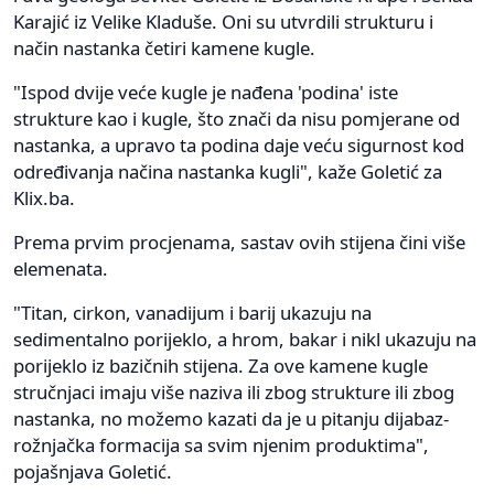
Karajić iz Velike Kladuše. Oni su utvrdili strukturu i
način nastanka četiri kamene kugle.
"Ispod dvije veće kugle je nađena 'podina' iste
strukture kao i kugle, što znači da nisu pomjerane od
nastanka, a upravo ta podina daje veću sigurnost kod
određivanja načina nastanka kugli", kaže Goletić za
Klix.ba.
Prema prvim procjenama, sastav ovih stijena čini više
elemenata.
"Titan, cirkon, vanadijum i barij ukazuju na
sedimentalno porijeklo, a hrom, bakar i nikl ukazuju na
porijeklo iz bazičnih stijena. Za ove kamene kugle
stručnjaci imaju više naziva ili zbog strukture ili zbog
nastanka, no možemo kazati da je u pitanju dijabaz-
rožnjačka formacija sa svim njenim produktima",
pojašnjava Goletić.