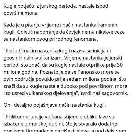
Kugle potječu iz jurskog perioda, nastale ispod
površine mora
Kada je u pitanju vrijeme i način nastanka kamenih
kugli, Goletić napominje da čovjek nema nikakve veze
sa nastankom ovog prirodnog fenomena.
"Period i način nastanka kugli naziva se inicijalni
geosinklinalni vulkanizam. Vrijeme nastanka je jurski
period, što znači da su kugle nastale otprilike prije 30
miliona godina. Poznato je da se Panonsko more sa
ovih područja povuklo prije sedam miliona godina, što
znači da su kugle nastale duboko pod površinom mora
i to usred vulkanskog djelovanja", tvrdi naš sagovornik.
On i detaljno pojašnjava način nastanka kugli.
"Prilikom erupcije vulkana stijene u obliku lave su
izbačene u morskoj dubini, što je stvaralo dodatne
praskove i komadanje na više dijelova, a pod dejstvom