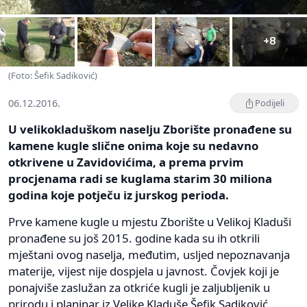
+8
(Foto: Šefik Sadiković)
06.12.2016.
Podijeli
U velikokladuškom naselju Zborište pronađene su
kamene kugle slične onima koje su nedavno
otkrivene u Zavidovićima, a prema prvim
procjenama radi se kuglama starim 30 miliona
godina koje potječu iz jurskog perioda.
Prve kamene kugle u mjestu Zborište u Velikoj Kladuši
pronađene su još 2015. godine kada su ih otkrili
mještani ovog naselja, međutim, usljed nepoznavanja
materije, vijest nije dospjela u javnost. Čovjek koji je
ponajviše zaslužan za otkriće kugli je zaljubljenik u
prirodu i planinar iz Velike Kladuše Šefik Sadiković.