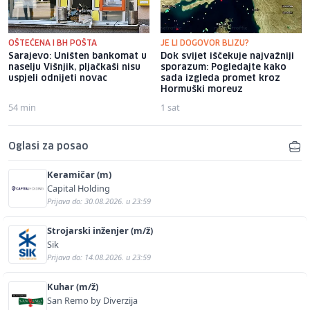
OŠTEĆENA I BH POŠTA
JE LI DOGOVOR BLIZU?
Sarajevo: Uništen bankomat u
Dok svijet iščekuje najvažniji
naselju Višnjik, pljačkaši nisu
sporazum: Pogledajte kako
uspjeli odnijeti novac
sada izgleda promet kroz
Hormuški moreuz
54 min
1 sat
Oglasi za posao
Keramičar (m)
Capital Holding
Prijava do: 30.08.2026. u 23:59
Strojarski inženjer (m/ž)
Sik
Prijava do: 14.08.2026. u 23:59
Kuhar (m/ž)
San Remo by Diverzija