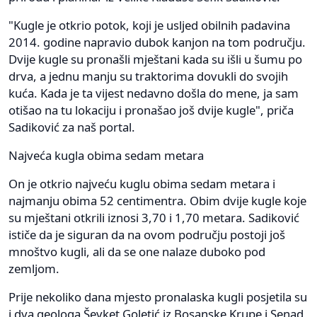
"Kugle je otkrio potok, koji je usljed obilnih padavina
2014. godine napravio dubok kanjon na tom području.
Dvije kugle su pronašli mještani kada su išli u šumu po
drva, a jednu manju su traktorima dovukli do svojih
kuća. Kada je ta vijest nedavno došla do mene, ja sam
otišao na tu lokaciju i pronašao još dvije kugle", priča
Sadiković za naš portal.
Najveća kugla obima sedam metara
On je otkrio najveću kuglu obima sedam metara i
najmanju obima 52 centimentra. Obim dvije kugle koje
su mještani otkrili iznosi 3,70 i 1,70 metara. Sadiković
ističe da je siguran da na ovom području postoji još
mnoštvo kugli, ali da se one nalaze duboko pod
zemljom.
Prije nekoliko dana mjesto pronalaska kugli posjetila su
i dva geologa Ševket Goletić iz Bosanske Krupe i Senad