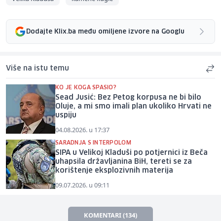
Dodajte Klix.ba među omiljene izvore na Googlu
Više na istu temu
KO JE KOGA SPASIO?
Sead Jusić: Bez Petog korpusa ne bi bilo
Oluje, a mi smo imali plan ukoliko Hrvati ne
uspiju
04.08.2026. u 17:37
SARADNJA S INTERPOLOM
SIPA u Velikoj Kladuši po potjernici iz Beča
uhapsila državljanina BiH, tereti se za
korištenje eksplozivnih materija
09.07.2026. u 09:11
KOMENTARI (134)