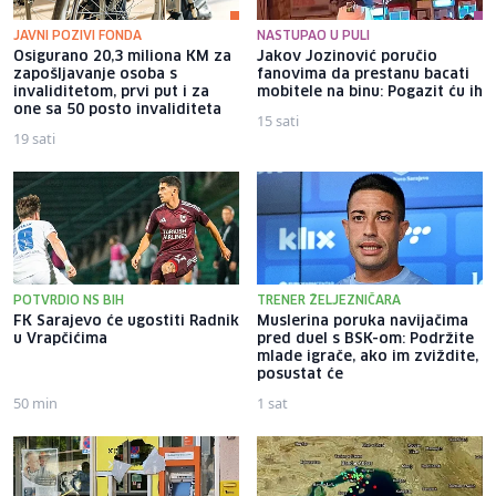
JAVNI POZIVI FONDA
NASTUPAO U PULI
Osigurano 20,3 miliona KM za
Jakov Jozinović poručio
zapošljavanje osoba s
fanovima da prestanu bacati
invaliditetom, prvi put i za
mobitele na binu: Pogazit ću ih
one sa 50 posto invaliditeta
15 sati
19 sati
POTVRDIO NS BIH
TRENER ŽELJEZNIČARA
FK Sarajevo će ugostiti Radnik
Muslerina poruka navijačima
u Vrapčićima
pred duel s BSK-om: Podržite
mlade igrače, ako im zviždite,
posustat će
50 min
1 sat