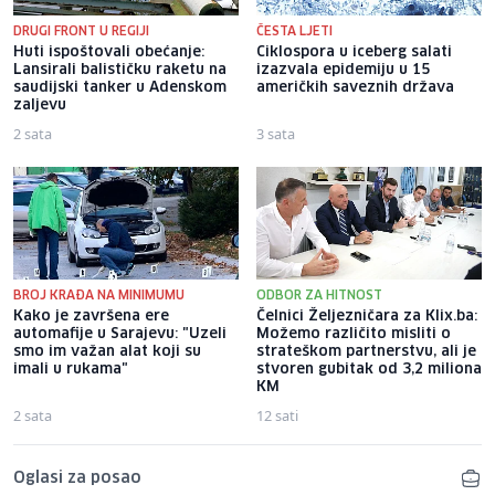
DRUGI FRONT U REGIJI
ČESTA LJETI
Huti ispoštovali obećanje:
Ciklospora u iceberg salati
Lansirali balističku raketu na
izazvala epidemiju u 15
saudijski tanker u Adenskom
američkih saveznih država
zaljevu
2 sata
3 sata
BROJ KRAĐA NA MINIMUMU
ODBOR ZA HITNOST
Kako je završena ere
Čelnici Željezničara za Klix.ba:
automafije u Sarajevu: "Uzeli
Možemo različito misliti o
smo im važan alat koji su
strateškom partnerstvu, ali je
imali u rukama"
stvoren gubitak od 3,2 miliona
KM
2 sata
12 sati
Oglasi za posao