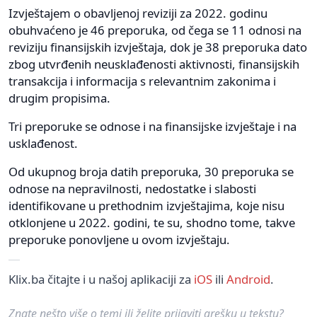
Izvještajem o obavljenoj reviziji za 2022. godinu
obuhvaćeno je 46 preporuka, od čega se 11 odnosi na
reviziju finansijskih izvještaja, dok je 38 preporuka dato
zbog utvrđenih neusklađenosti aktivnosti, finansijskih
transakcija i informacija s relevantnim zakonima i
drugim propisima.
Tri preporuke se odnose i na finansijske izvještaje i na
usklađenost.
Od ukupnog broja datih preporuka, 30 preporuka se
odnose na nepravilnosti, nedostatke i slabosti
identifikovane u prethodnim izvještajima, koje nisu
otklonjene u 2022. godini, te su, shodno tome, takve
preporuke ponovljene u ovom izvještaju.
Klix.ba čitajte i u našoj aplikaciji za
iOS
ili
Android
.
Znate nešto više o temi ili želite prijaviti grešku u tekstu?