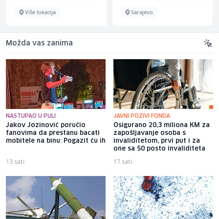
Više lokacija
Sarajevo
Možda vas zanima
NASTUPAO U PULI
JAVNI POZIVI FONDA
Jakov Jozinović poručio
Osigurano 20,3 miliona KM za
fanovima da prestanu bacati
zapošljavanje osoba s
mobitele na binu: Pogazit ću ih
invaliditetom, prvi put i za
one sa 50 posto invaliditeta
13 sati
17 sati