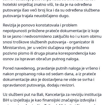
hotelski smještaj znatno viši, te da je na određena
putovanja išao veći broj lica i da su određena službena
putovanja trajala neuobičajeno dugo.
Revizija je ponovo konstatovala i problem
nepotpunosti priložene prateće dokumentacije iz koje
bi se jasno i nedvosmisleno zaključilo ko i u kom obimu
snosi troškove službenih putovanja - organizator ili
Ministarstvo, jer u većini slučajeva nije priloženo
pozivno pismo ili druga pisana korespondencija kao
osnov za ispravan obračun putnog naloga.
Pored navedenog, pravdanje putnih naloga je vršeno i
nakon propisanog roka od sedam dana, a iz prateće
dokumentacije ako je dostavljena ne vide se svrha i
opravdanost putovanja, dodaju revizori.
Uz službeni put na Bali, Kancelarija za reviziju institucija
BiH u izvještaju je kao finansijski značajnija izdvojila i