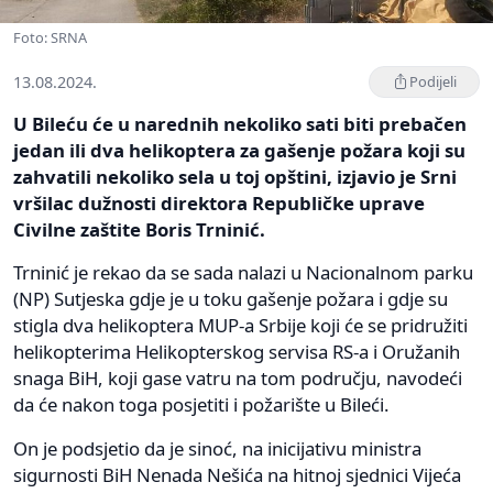
Foto: SRNA
13.08.2024.
Podijeli
U Bileću će u narednih nekoliko sati biti prebačen
jedan ili dva helikoptera za gašenje požara koji su
zahvatili nekoliko sela u toj opštini, izjavio je Srni
vršilac dužnosti direktora Republičke uprave
Civilne zaštite Boris Trninić.
Trninić je rekao da se sada nalazi u Nacionalnom parku
(NP) Sutjeska gdje je u toku gašenje požara i gdje su
stigla dva helikoptera MUP-a Srbije koji će se pridružiti
helikopterima Helikopterskog servisa RS-a i Oružanih
snaga BiH, koji gase vatru na tom području, navodeći
da će nakon toga posjetiti i požarište u Bileći.
On je podsjetio da je sinoć, na inicijativu ministra
sigurnosti BiH Nenada Nešića na hitnoj sjednici Vijeća