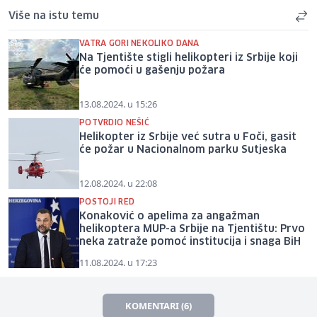
Više na istu temu
VATRA GORI NEKOLIKO DANA
Na Tjentište stigli helikopteri iz Srbije koji
će pomoći u gašenju požara
13.08.2024. u 15:26
POTVRDIO NEŠIĆ
Helikopter iz Srbije već sutra u Foči, gasit
će požar u Nacionalnom parku Sutjeska
12.08.2024. u 22:08
POSTOJI RED
Konaković o apelima za angažman
helikoptera MUP-a Srbije na Tjentištu: Prvo
neka zatraže pomoć institucija i snaga BiH
11.08.2024. u 17:23
KOMENTARI (6)