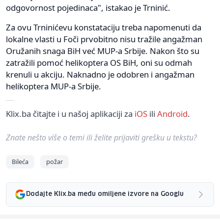
odgovornost pojedinaca", istakao je Trninić.
Za ovu Trninićevu konstataciju treba napomenuti da
lokalne vlasti u Foči prvobitno nisu tražile angažman
Oružanih snaga BiH već MUP-a Srbije. Nakon što su
zatražili pomoć helikoptera OS BiH, oni su odmah
krenuli u akciju. Naknadno je odobren i angažman
helikoptera MUP-a Srbije.
Klix.ba čitajte i u našoj aplikaciji za
iOS
ili
Android
.
Znate nešto više o temi ili želite prijaviti grešku u tekstu?
Bileća
požar
Dodajte Klix.ba među omiljene izvore na Googlu