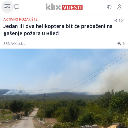
104
AKTIVNO POŽARIŠTE
Jedan ili dva helikoptera bit će prebačeni na
gašenje požara u Bileći
SRNA/Klix.ba
6