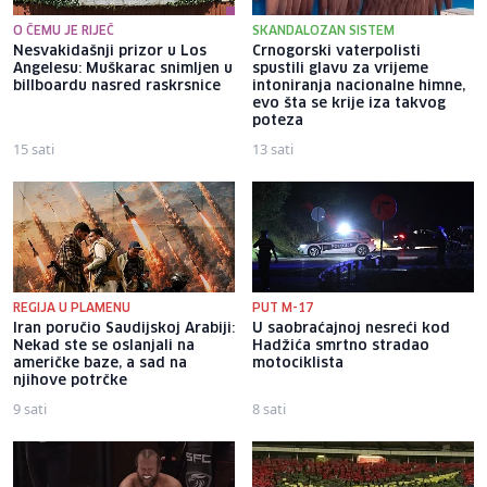
O ČEMU JE RIJEČ
SKANDALOZAN SISTEM
Nesvakidašnji prizor u Los
Crnogorski vaterpolisti
Angelesu: Muškarac snimljen u
spustili glavu za vrijeme
billboardu nasred raskrsnice
intoniranja nacionalne himne,
evo šta se krije iza takvog
poteza
15 sati
13 sati
REGIJA U PLAMENU
PUT M-17
Iran poručio Saudijskoj Arabiji:
U saobraćajnoj nesreći kod
Nekad ste se oslanjali na
Hadžića smrtno stradao
američke baze, a sad na
motociklista
njihove potrčke
9 sati
8 sati