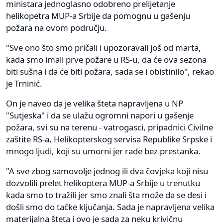
ministara jednoglasno odobreno prelijetanje
helikopetra MUP-a Srbije da pomognu u gašenju
požara na ovom području.
"Sve ono što smo pričali i upozoravali još od marta,
kada smo imali prve požare u RS-u, da će ova sezona
biti sušna i da će biti požara, sada se i obistinilo", rekao
je Trninić.
On je naveo da je velika šteta napravljena u NP
"Sutjeska" i da se ulažu ogromni napori u gašenje
požara, svi su na terenu - vatrogasci, pripadnici Civilne
zaštite RS-a, Helikopterskog servisa Republike Srpske i
mnogo ljudi, koji su umorni jer rade bez prestanka.
"A sve zbog samovolje jednog ili dva čovjeka koji nisu
dozvolili prelet helikoptera MUP-a Srbije u trenutku
kada smo to tražili jer smo znali šta može da se desi i
došli smo do tačke ključanja. Sada je napravljena velika
materijalna šteta i ovo je sada za neku krivičnu