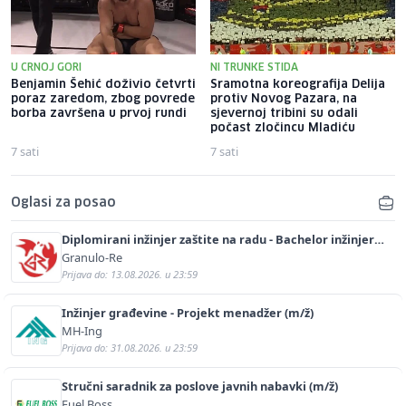
U CRNOJ GORI
NI TRUNKE STIDA
Benjamin Šehić doživio četvrti
Sramotna koreografija Delija
poraz zaredom, zbog povrede
protiv Novog Pazara, na
borba završena u prvoj rundi
sjevernoj tribini su odali
počast zločincu Mladiću
7 sati
7 sati
Oglasi za posao
Diplomirani inžinjer zaštite na radu - Bachelor inžinjer
sigurnosti i pomoći (m/ž)
Granulo-Re
Prijava do: 13.08.2026. u 23:59
Inžinjer građevine - Projekt menadžer (m/ž)
MH-Ing
Prijava do: 31.08.2026. u 23:59
Stručni saradnik za poslove javnih nabavki (m/ž)
Fuel Boss