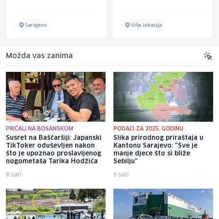
Sarajevo
Više lokacija
Možda vas zanima
PRIČALI NA BOSANSKOM
PODACI ZA 2025. GODINU
Susret na Baščaršiji: Japanski
Slika prirodnog priraštaja u
TikToker oduševljen nakon
Kantonu Sarajevo: "Sve je
što je upoznao proslavljenog
manje djece što si bliže
nogometaša Tarika Hodžića
Sebilju"
8 sati
6 sati