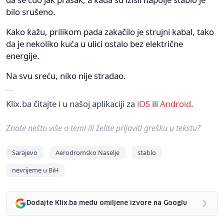
bilo srušeno.
Kako kažu, prilikom pada zakačilo je strujni kabal, tako
da je nekoliko kuća u ulici ostalo bez električne
energije.
Na svu sreću, niko nije stradao.
Klix.ba čitajte i u našoj aplikaciji za
iOS
ili
Android
.
Znate nešto više o temi ili želite prijaviti grešku u tekstu?
Sarajevo
Aerodromsko Naselje
stablo
nevrijeme u BiH
Dodajte Klix.ba među omiljene izvore na Googlu