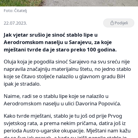
Foto: Čitatelj
22.07.2023.
Podijeli
Jak vjetar srušio je sinoć stablo lipe u
Aerodromskom naselju u Sarajevu, za koje
mještani tvrde da je staro preko 100 godina.
Oluja koja je pogodila sinoć Sarajevo na svu sreću nije
napravila značajniju materijalnu štetu, no jedno stablo
koje se čitavo stoljeće nalazilo u glavnom gradu BiH
ipak je stradalo.
Naime, radi se o stablu lipe koje se nalazilo u
Aerodromskom naselju u ulici Davorina Popovića.
Kako tvrde mještani, stablo je tu još od prije Prvog
svjetskog rata, a prema nekim pričama, datira još iz
perioda Austro-ugarske okupacije. Mještani nam kažu
da se čuo jak prasak, a kada su izišli napolje stablo je