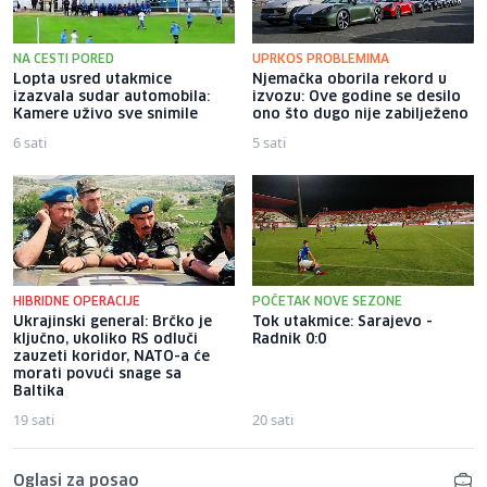
NA CESTI PORED
UPRKOS PROBLEMIMA
Lopta usred utakmice
Njemačka oborila rekord u
izazvala sudar automobila:
izvozu: Ove godine se desilo
Kamere uživo sve snimile
ono što dugo nije zabilježeno
6 sati
5 sati
HIBRIDNE OPERACIJE
POČETAK NOVE SEZONE
Ukrajinski general: Brčko je
Tok utakmice: Sarajevo -
ključno, ukoliko RS odluči
Radnik 0:0
zauzeti koridor, NATO-a će
morati povući snage sa
Baltika
19 sati
20 sati
Oglasi za posao