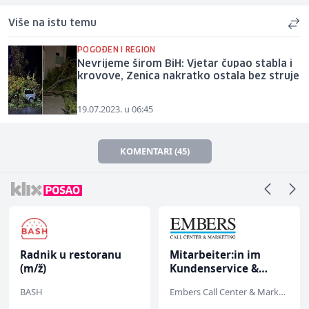
Više na istu temu
POGOĐEN I REGION
Nevrijeme širom BiH: Vjetar čupao stabla i
krovove, Zenica nakratko ostala bez struje
19.07.2023. u 06:45
KOMENTARI (45)
Radnik u restoranu
Mitarbeiter:in im
(m/ž)
Kundenservice &
Support (m/w/d)
BASH
Embers Call Center & Marketing