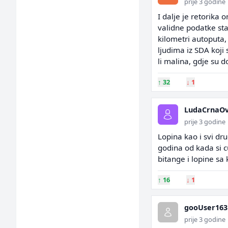
prije 3 godine
I dalje je retorika 
validne podatke sta 
kilometri autoputa, k
ljudima iz SDA koji 
li malina, gdje su d
↑
32
↓
1
LudaCrnaO
prije 3 godine
Lopina kao i svi dru
godina od kada si cu
bitange i lopine sa
↑
16
↓
1
gooUser163
prije 3 godine