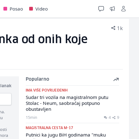
Posao
Video
1k
anka od onih koje
Popularno
članak
IMA VIŠE POVRIJEĐENIH
Sudar tri vozila na magistralnom putu
Stolac - Neum, saobraćaj potpuno
obustavljen
ma.
15min
4
9
ju
MAGISTRALNA CESTA M-17
osti
Putnici ka jugu BiH godinama "muku
 mora