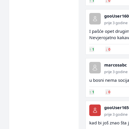
↑
1
↓
0
gooUser160
prije 3 godine
I pašće opet drugim
Nevjerojatno kakav 
↑
1
↓
0
marcosabc
prije 3 godine
u bosni nema socija
↑
1
↓
0
gooUser165
prije 3 godine
kad bi još znao šta 