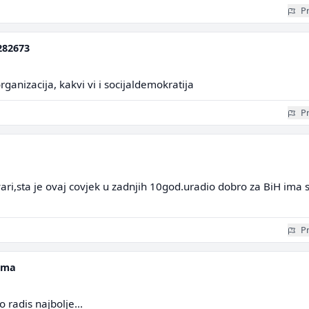
Pr
282673
ganizacija, kakvi vi i socijaldemokratija
Pr
vari,sta je ovaj covjek u zadnjih 10god.uradio dobro za BiH ima 
Pr
ima
to radis najbolje...