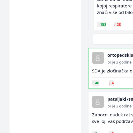
kojoj respirator
znači više od bilo
↑
158
↓
28
ortopedski
prije 3 godine
SDA je zločinačka o
↑
46
↓
4
patuljaki7s
prije 3 godine
Zapocni duduk rat s
sve loji vas podrz