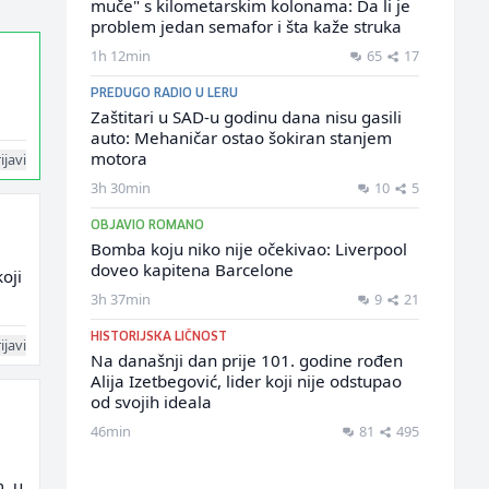
muče" s kilometarskim kolonama: Da li je
problem jedan semafor i šta kaže struka
1h 12min
65
17
PREDUGO RADIO U LERU
Zaštitari u SAD-u godinu dana nisu gasili
auto: Mehaničar ostao šokiran stanjem
motora
ijavi
3h 30min
10
5
OBJAVIO ROMANO
Bomba koju niko nije očekivao: Liverpool
doveo kapitena Barcelone
oji
3h 37min
9
21
HISTORIJSKA LIČNOST
ijavi
Na današnji dan prije 101. godine rođen
Alija Izetbegović, lider koji nije odstupao
od svojih ideala
46min
81
495
, u