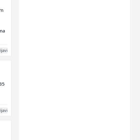
am
ima
ijavi
 35
ijavi