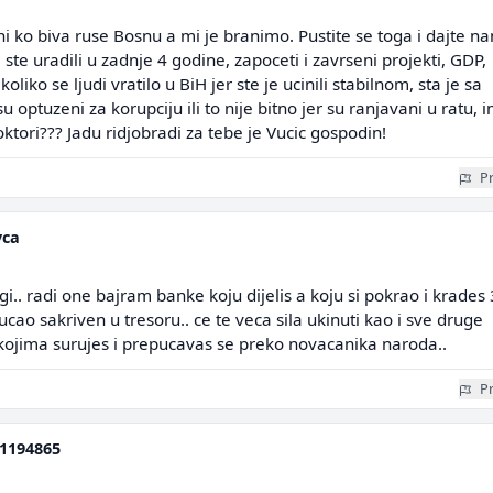
oni ko biva ruse Bosnu a mi je branimo. Pustite se toga i dajte n
ste uradili u zadnje 4 godine, zapoceti i zavrseni projekti, GDP,
oliko se ljudi vratilo u BiH jer ste je ucinili stabilnom, sta je sa
su optuzeni za korupciju ili to nije bitno jer su ranjavani u ratu, 
oktori??? Jadu ridjobradi za tebe je Vucic gospodin!
Pr
vca
gi.. radi one bajram banke koju dijelis a koju si pokrao i krades
cao sakriven u tresoru.. ce te veca sila ukinuti kao i sve druge
 kojima surujes i prepucavas se preko novacanika naroda..
Pr
1194865