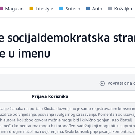
Magazin
Lifestyle
Scitech
Auto
Križaljka
še socijaldemokratska str
se u imenu
Povratak na 
Prijava korisnika
nje članaka na portalu Klix.ba dozvoljeno je samo registrovanim korisnici
uzdrže od vrijeđanja, psovanja i vulgarnog izražavanja. Komentari odražava
ih autora, koji zbog govora mržnje mogu biti i krivično gonjeni. Kao čitatelj
 među komentarima mogu biti pronađeni sadržaji koji mogu biti u suprotn
nim i drugim načelima i uvjerenjima. Svaki korisnik prije pisanja komentara