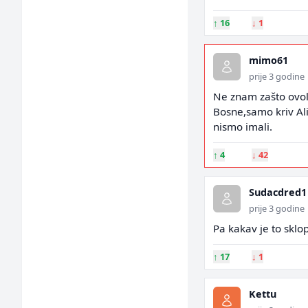
↑
16
↓
1
mimo61
prije 3 godine
Ne znam zašto ovol
Bosne,samo kriv Ali
nismo imali.
↑
4
↓
42
Sudacdred1
prije 3 godine
Pa kakav je to sklop 
↑
17
↓
1
Kettu