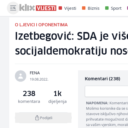
Vijesti
Biznis
Sport
O LJEVICI I OPONENTIMA
Izetbegović: SDA je vi
socijaldemokratiju no
FENA
19.08.2022.
Komentari (238)
238
1k
komentara
dijeljenja
NAPOMENA:
Komentarisa
Molimo korisnike da se s
stavove isključivo njihov
Podijeli
prihvatate mogućnost da
sa vašim vjerskim, moral