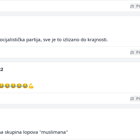
Pr
cijalistička partija, sve je to izlizano do krajnosti.
Pr
x2
😂😂😂😂😂💪
Pr
a skupina lopova "muslimana"