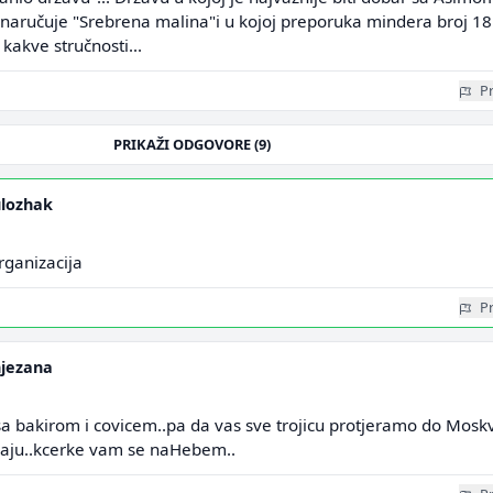
e naručuje "Srebrena malina"i u kojoj preporuka mindera broj 18
 kakve stručnosti...
Pr
PRIKAŽI ODGOVORE (9)
ulozhak
rganizacija
Pr
njezana
a bakirom i covicem..pa da vas sve trojicu protjeramo do Moskv
avaju..kcerke vam se naHebem..