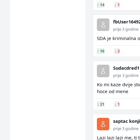
↑
14
↓
1
fbUser1649
prije 3 godine
SDA je kriminalna or
↑
16
↓
2
Sudacdred1
prije 3 godine
Ko mi kaze dvije st
hoce od mene
↑
21
↓
1
saptac konj
prije 3 godine
Lazi lazi lazi me, ti 