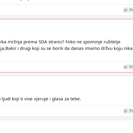
Pr
ika mržnja prema SDA stranci? Niko ne spominje rušitelje
ja,Bakir i drugi koji su se borili da danas imamo držvu koju nik
Pr
ljudi koji ti vise vjeruje i glasa za tebe.
Pr