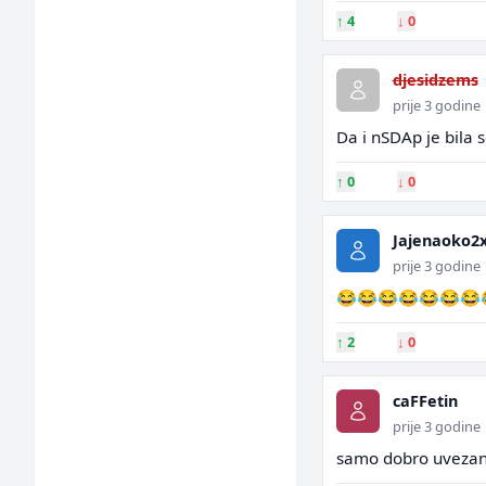
↑
4
↓
0
djesidzems
prije 3 godine
Da i nSDAp je bila so
↑
0
↓
0
Jajenaoko2
prije 3 godine
😂😂😂😂😂😂😂
↑
2
↓
0
caFFetin
prije 3 godine
samo dobro uvezan