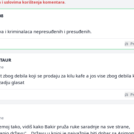
a i uslovima korištenja komentara
.
08
va i kriminalaca nepresuđenih i presuđenih.
Pr
TAUR
ine
t zbog debila koji se prodaju za kilu kafe a jos vise zbog debila k
zadju glasat
Pr
g
ine
j tako, vidiš kako Bakir pruža ruke saradnje na sve strane,
nio državu"... Državu u kojoj je najvažnije biti dobar sa Asimom