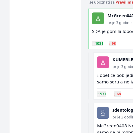
se upoznati sa
Pravilim
MrGreen04
prije 3 godine
SDA je gomila lopo
↑
1081
↓
93
KUMERLE
prije 3 god
I opet ce pobijedi
samo seru a ne i
↑
577
↓
68
Identolo
prije 3 god
McGreen0408 Nemo
samo da bi "odbra