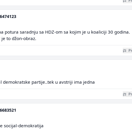
Pr
6474123
a potura saradnju sa HDZ-om sa kojim je u koaliciji 30 godina.
je to džon-obraz.
Pr
l demokratske partije..tek u avstriji ima jedna
Pr
6683521
je socijal-demokratija