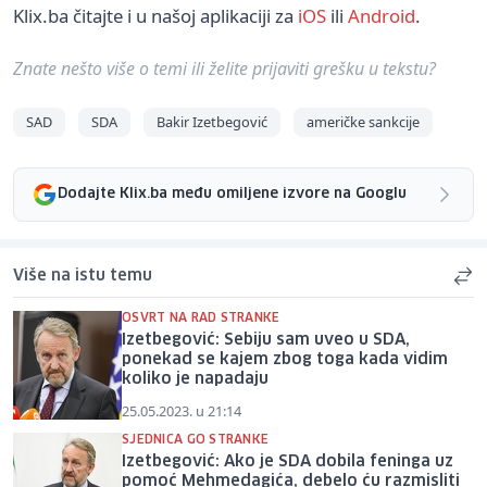
Klix.ba čitajte i u našoj aplikaciji za
iOS
ili
Android
.
Znate nešto više o temi ili želite prijaviti grešku u tekstu?
SAD
SDA
Bakir Izetbegović
američke sankcije
Dodajte Klix.ba među omiljene izvore na Googlu
Više na istu temu
OSVRT NA RAD STRANKE
Izetbegović: Sebiju sam uveo u SDA,
ponekad se kajem zbog toga kada vidim
koliko je napadaju
25.05.2023. u 21:14
SJEDNICA GO STRANKE
Izetbegović: Ako je SDA dobila feninga uz
pomoć Mehmedagića, debelo ću razmisliti