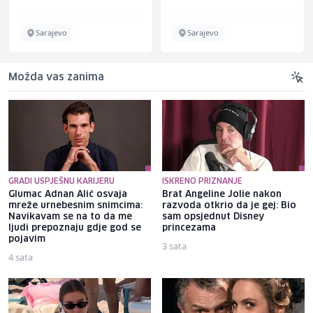
Sarajevo
Sarajevo
Možda vas zanima
GRADI USPJEŠNU KARIJERU
ISKRENO PRIZNANJE
Glumac Adnan Alić osvaja
Brat Angeline Jolie nakon
mreže urnebesnim snimcima:
razvoda otkrio da je gej: Bio
Navikavam se na to da me
sam opsjednut Disney
ljudi prepoznaju gdje god se
princezama
pojavim
3 sata
4 sata