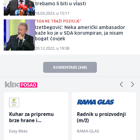
trebamo li biti u vlasti
18.03.2023. u 15:11
"SDA NE TRAŽI POZICIJE"
Izetbegović: Neka američki ambasador
kaže ko je u SDA korumpiran, ja nisam
bogat čovjek
20.12.2022. u 19:38
KOMENTARI (349)
Radnik u proizvodnji
Konobar (m/ž)
(m/ž)
RAMA-GLAS
Borbono