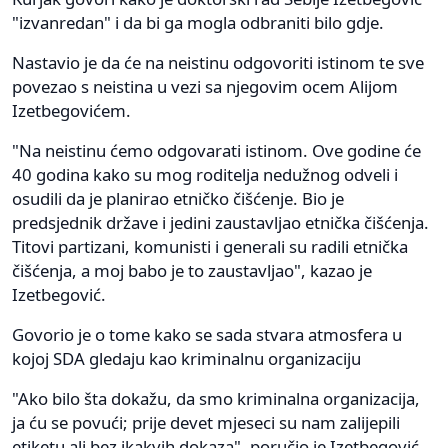
"izvanredan" i da bi ga mogla odbraniti bilo gdje.
Nastavio je da će na neistinu odgovoriti istinom te sve
povezao s neistina u vezi sa njegovim ocem Alijom
Izetbegovićem.
"Na neistinu ćemo odgovarati istinom. Ove godine će
40 godina kako su mog roditelja nedužnog odveli i
osudili da je planirao etničko čišćenje. Bio je
predsjednik države i jedini zaustavljao etnička čišćenja.
Titovi partizani, komunisti i generali su radili etnička
čišćenja, a moj babo je to zaustavljao", kazao je
Izetbegović.
Govorio je o tome kako se sada stvara atmosfera u
kojoj SDA gledaju kao kriminalnu organizaciju
"Ako bilo šta dokažu, da smo kriminalna organizacija,
ja ću se povući; prije devet mjeseci su nam zalijepili
etiketu ali bez ikakvih dokaza", poručio je Izetbegović.