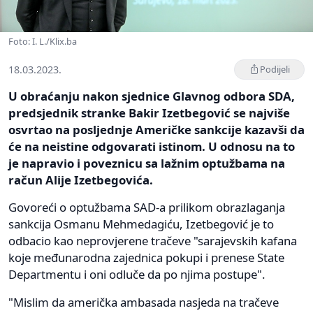
Foto: I. L./Klix.ba
18.03.2023.
Podijeli
U obraćanju nakon sjednice Glavnog odbora SDA,
predsjednik stranke Bakir Izetbegović se najviše
osvrtao na posljednje Američke sankcije kazavši da
će na neistine odgovarati istinom. U odnosu na to
je napravio i poveznicu sa lažnim optužbama na
račun Alije Izetbegovića.
Govoreći o optužbama SAD-a prilikom obrazlaganja
sankcija Osmanu Mehmedagiću, Izetbegović je to
odbacio kao neprovjerene tračeve "sarajevskih kafana
koje međunarodna zajednica pokupi i prenese State
Departmentu i oni odluče da po njima postupe".
"Mislim da američka ambasada nasjeda na tračeve