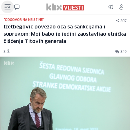
307
"ODGOVOR NA NEISTINE"
Izetbegović povezao oca sa sankcijama i
suprugom: Moj babo je jedini zaustavljao etnička
čišćenja Titovih generala
S. Š.
349