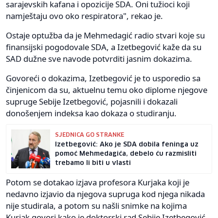
sarajevskih kafana i opozicije SDA. Oni tužioci koji
namještaju ovo oko respiratora", rekao je.
Ostaje optužba da je Mehmedagić radio stvari koje su
finansijski pogodovale SDA, a Izetbegović kaže da su
SAD dužne sve navode potvrditi jasnim dokazima.
Govoreći o dokazima, Izetbegović je to usporedio sa
činjenicom da su, aktuelnu temu oko diplome njegove
supruge Sebije Izetbegović, pojasnili i dokazali
donošenjem indeksa kao dokaza o studiranju.
SJEDNICA GO STRANKE
Izetbegović: Ako je SDA dobila feninga uz
pomoć Mehmedagića, debelo ću razmisliti
trebamo li biti u vlasti
Potom se dotakao izjava profesora Kurjaka koji je
nedavno izjavio da njegova supruga kod njega nikada
nije studirala, a potom su našli snimke na kojima
Kurjak govori kako je doktorski rad Sebije Izetbegović