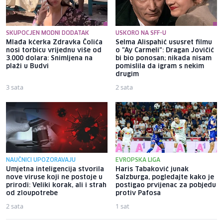
SKUPOCJEN MODNI DODATAK
USKORO NA SFF-U
Mlađa kćerka Zdravka Čolića
Selma Alispahić ususret filmu
nosi torbicu vrijednu više od
o "Ay Carmeli": Dragan Jovičić
3.000 dolara: Snimljena na
bi bio ponosan; nikada nisam
plaži u Budvi
pomislila da igram s nekim
drugim
3 sata
2 sata
NAUČNICI UPOZORAVAJU
EVROPSKA LIGA
Umjetna inteligencija stvorila
Haris Tabaković junak
nove viruse koji ne postoje u
Salzburga, pogledajte kako je
prirodi: Veliki korak, ali i strah
postigao prvijenac za pobjedu
od zloupotrebe
protiv Pafosa
2 sata
1 sat