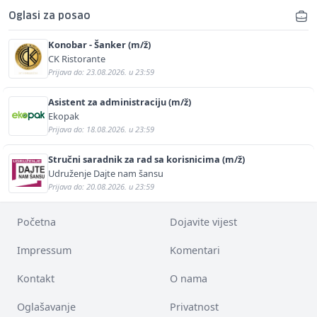
Oglasi za posao
Konobar - Šanker (m/ž)
CK Ristorante
Prijava do: 23.08.2026. u 23:59
Asistent za administraciju (m/ž)
Ekopak
Prijava do: 18.08.2026. u 23:59
Stručni saradnik za rad sa korisnicima (m/ž)
Udruženje Dajte nam šansu
Prijava do: 20.08.2026. u 23:59
Početna
Dojavite vijest
Impressum
Komentari
Kontakt
O nama
Oglašavanje
Privatnost