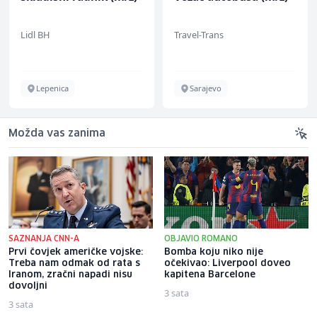
Lidl BH
Travel-Trans
Lepenica
Sarajevo
Možda vas zanima
SAZNANJA CNN-A
OBJAVIO ROMANO
Prvi čovjek američke vojske:
Bomba koju niko nije
Treba nam odmak od rata s
očekivao: Liverpool doveo
Iranom, zračni napadi nisu
kapitena Barcelone
dovoljni
3 sata
3 sata