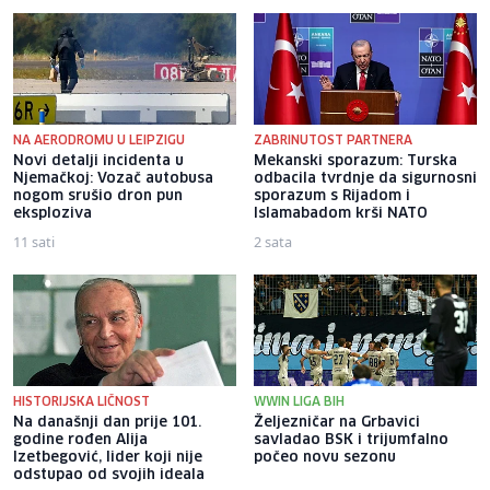
NA AERODROMU U LEIPZIGU
ZABRINUTOST PARTNERA
Novi detalji incidenta u
Mekanski sporazum: Turska
Njemačkoj: Vozač autobusa
odbacila tvrdnje da sigurnosni
nogom srušio dron pun
sporazum s Rijadom i
eksploziva
Islamabadom krši NATO
11 sati
2 sata
HISTORIJSKA LIČNOST
WWIN LIGA BIH
Na današnji dan prije 101.
Željezničar na Grbavici
godine rođen Alija
savladao BSK i trijumfalno
Izetbegović, lider koji nije
počeo novu sezonu
odstupao od svojih ideala