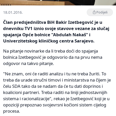
18.01.2016.
Podijeli
Član predsjedništva BiH Bakir Izetbegović je u
dnevniku TV1 iznio svoje stavove vezane za slučaj
spajanja Opće bolnice "Abdulah Nakaš" i
Univerzitetskog kliničkog centra Sarajevo.
Na pitanje novinarke da li treba doći do spajanja
bolnica Izetbegović je odgovorio da na prvu nema
odgovor na takvo pitanje.
"Ne znam, oni će raditi analizu i tu ne treba žuriti. To
treba da urade stručni timovi i ministarstva na čijem je
čelu SDA tako da se nadam da će tu dati doprinos i
koalicioni partneri. Treba raditi na liniji jednostavnijih
sistema i racionalizacije", rekao je Izetbegović koji je u
opoziciji prepoznao svojevrsni kočioni sistem cijelog
procesa.