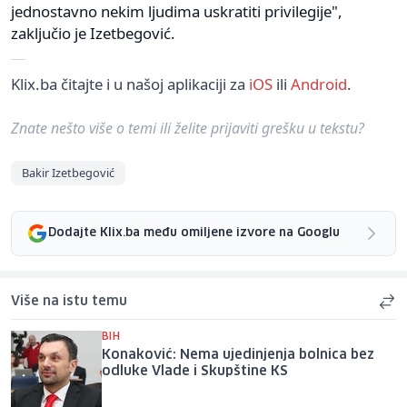
jednostavno nekim ljudima uskratiti privilegije",
zaključio je Izetbegović.
Klix.ba čitajte i u našoj aplikaciji za
iOS
ili
Android
.
Znate nešto više o temi ili želite prijaviti grešku u tekstu?
Bakir Izetbegović
Dodajte Klix.ba među omiljene izvore na Googlu
Više na istu temu
BIH
Konaković: Nema ujedinjenja bolnica bez
odluke Vlade i Skupštine KS