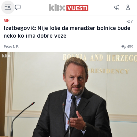
0
BIH
Izetbegović: Nije loše da menadžer bolnice bude
neko ko ima dobre veze
Piše: I. P.
459