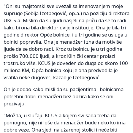
"Oni su majstorski sve uvezali sa imenovanjem moje
supruge (Sebija Izetbegović, op.a.) na poziciju direktora
UKCS-a. Mislim da su ljudi nasjeli na priču da se to radi
kako bi ona bila direktor dvije institucije. Ona je bila tri
godine direktor Opće bolnice, i u tri godine se usluga u
bolnici popravila. Ona je menadžer i zna da motiviše
ljude da se dobro radi. Kroz tu bolnicu je u tri godine
prošlo 700.000 ljudi, a kroz Klinički centar prolazi
trostruko više. KCUS je doveden do duga od skoro 100
miliona KM, Opća bolnica koju je ona predvodila je
vratila neke dugove", kazao je Izetbegović.
On je dodao kako misli da su pacijentima i bolnicama
potrebni dobri menadžeri bez obzira kako se oni
prezivaju.
"Možda, u slučaju KCUS-a kojem svi sada treba da
pomognu, nije ni loše da menadžer bude neko ko ima
dobre veze. Ona sjedi na užarenoj stolici i neće biti