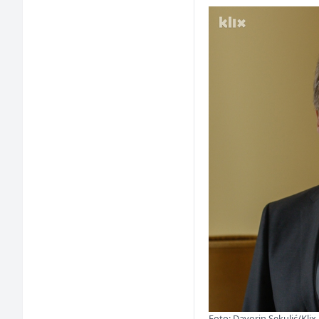
Foto: Davorin Sekulić/Klix