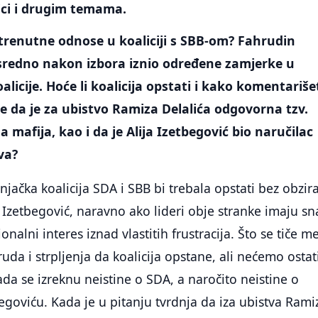
ici i drugim temama.
trenutne odnose u koaliciji s SBB-om? Fahrudin
sredno nakon izbora iznio određene zamjerke u
licije. Hoće li koalicija opstati i kako komentariše
e da je za ubistvo Ramiza Delalića odgovorna tzv.
 mafija, kao i da je Alija Izetbegović bio naručilac
va?
šnjačka koalicija SDA i SBB bi trebala opstati bez obzir
Izetbegović, naravno ako lideri obje stranke imaju s
ionalni interes iznad vlastitih frustracija. Što se tiče m
uda i strpljenja da koalicija opstane, ali nećemo ostat
ada se izreknu neistine o SDA, a naročito neistine o
begoviću. Kada je u pitanju tvrdnja da iza ubistva Rami