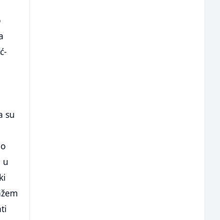
o
a
ć-
a su
ao
 u
ki
lažem
ti