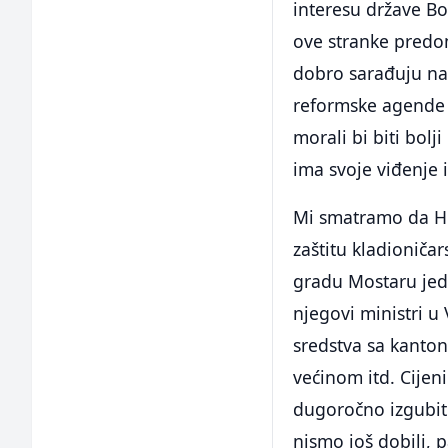
interesu države B
ove stranke predom
dobro sarađuju na 
reformske agende i
morali bi biti bolj
ima svoje viđenje 
Mi smatramo da HDZ
zaštitu kladioniča
gradu Mostaru jedn
njegovi ministri u
sredstva sa kanto
većinom itd. Cijen
dugoročno izgubiti.
nismo još dobili, p