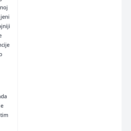
rnoj
ijeni
jniji
e
cije
o
nda
je
etim