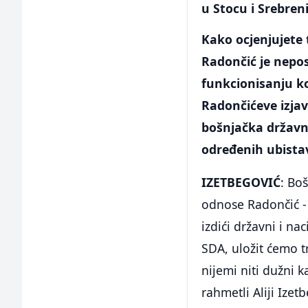
u Stocu i Srebren
Kako ocjenjujete 
Radončić je nepo
funkcionisanju koa
Radončićeve izjav
bošnjačka državna
određenih ubista
IZETBEGOVIĆ
: Bo
odnose Radončić - 
izdići državni i nac
SDA, uložit ćemo tr
nijemi niti dužni k
rahmetli Aliji Izet