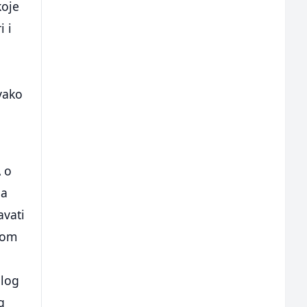
koje
i i
Svako
A o
da
avati
kom
dlog
g