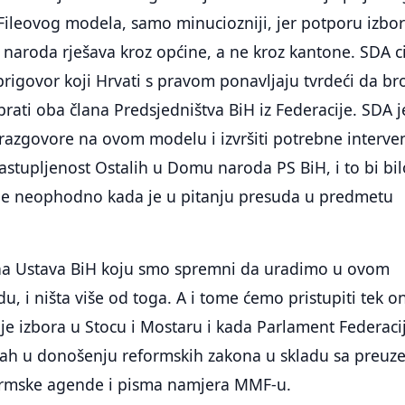
 Fileovog modela, samo minuciozniji, jer potporu izbo
ih naroda rješava kroz općine, a ne kroz kantone. SDA c
prigovor koji Hrvati s pravom ponavljaju tvrdeći da bro
rati oba člana Predsjedništva BiH iz Federacije. SDA j
razgovore na ovom modelu i izvršiti potrebne interven
zastupljenost Ostalih u Domu naroda PS BiH, i to bi bil
o je neophodno kada je u pitanju presuda u predmetu
ena Ustava BiH koju smo spremni da uradimo u ovom
 i ništa više od toga. A i tome ćemo pristupiti tek o
anje izbora u Stocu i Mostaru i kada Parlament Federaci
ah u donošenju reformskih zakona u skladu sa preuz
ormske agende i pisma namjera MMF-u.