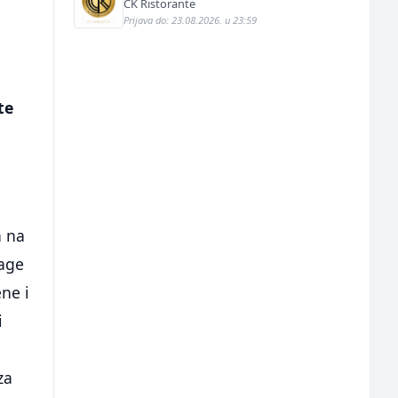
CK Ristorante
Prijava do: 23.08.2026. u 23:59
te
a na
nage
ene i
i
za