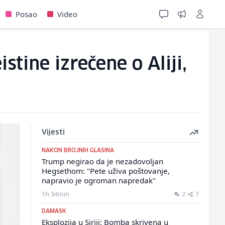
Posao
Video
tine izrečene o Aliji,
Vijesti
NAKON BROJNIH GLASINA
Trump negirao da je nezadovoljan
Hegsethom: "Pete uživa poštovanje,
napravio je ogroman napredak"
1h 34min
2
7
DAMASK
Eksplozija u Siriji: Bomba skrivena u