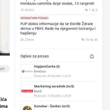
minibusu usmrtila dvije osobe, 13 ranjenih
1h 41min
1
3
OPERATIVNI PODACI
FUP dobio informacije da se Đorđe Ždrale
skriva u FBiH: Rade na njegovom lociranju i
hapšenju
2h 23min
19
44
Oglasi za posao
Higijeničarka (ž)
jeli
Invictus
Prijava do: 30.08.2026. u 23:59
Marketing saradnik (m/ž)
Đurić
,
Prijava do: 13.08.2026. u 23:59
ića
rima
Konobar - Šanker (m/ž)