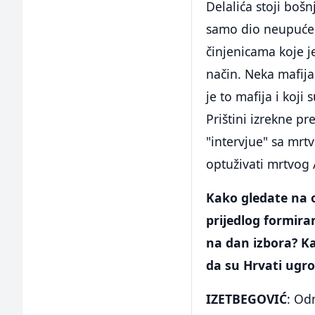
Delalića stoji boš
samo dio neupućen
činjenicama koje 
način. Neka mafija
je to mafija i koji
Prištini izrekne pr
"intervjue" sa mrt
optuživati mrtvog 
Kako gledate na o
prijedlog formiran
na dan izbora? Kad
da su Hrvati ugro
IZETBEGOVIĆ
: Odn