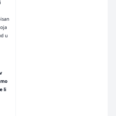
i
pisan
koja
ud u
v
samo
 li
u