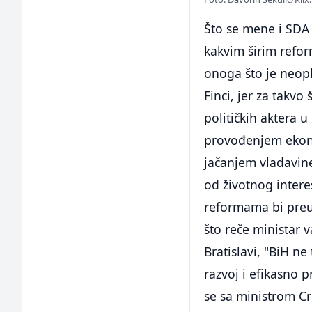
Što se mene i SDA
kakvim širim refor
onoga što je neop
Finci, jer za takv
političkih aktera 
provođenjem ekono
jačanjem vladavine
od životnog intere
reformama bi preus
što reče ministar
Bratislavi, "BiH ne
razvoj i efikasno p
se sa ministrom C