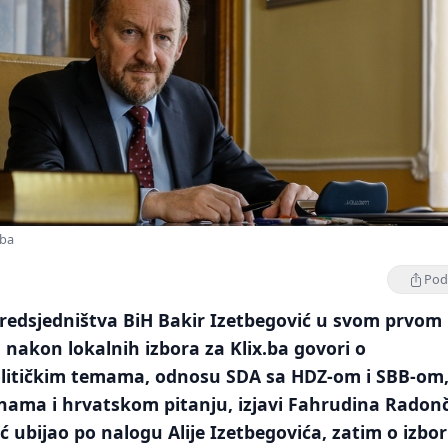
.ba
Podi
Predsjedništva BiH Bakir Izetbegović u svom prvom
 nakon lokalnih izbora za Klix.ba govori o
olitičkim temama, odnosu SDA sa HDZ-om i SBB-om
ama i hrvatskom pitanju, izjavi Fahrudina Radonč
ić ubijao po nalogu Alije Izetbegovića, zatim o izbo