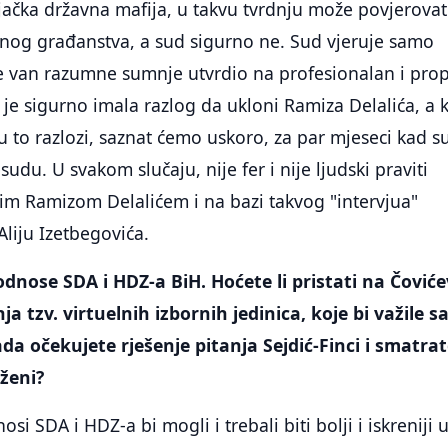
njačka državna mafija, u takvu tvrdnju može povjerovat
og građanstva, a sud sigurno ne. Sud vjeruje samo
je van razumne sumnje utvrdio na profesionalan i pro
 je sigurno imala razlog da ukloni Ramiza Delalića, a 
 su to razlozi, saznat ćemo uskoro, za par mjeseci kad s
esudu. U svakom slučaju, nije fer i nije ljudski praviti
vim Ramizom Delalićem i na bazi takvog "intervjua"
Aliju Izetbegovića.
dnose SDA i HDZ-a BiH. Hoćete li pristati na Čoviće
ja tzv. virtuelnih izbornih jedinica, koje bi važile 
a očekujete rješenje pitanja Sejdić-Finci i smatrate
ženi?
osi SDA i HDZ-a bi mogli i trebali biti bolji i iskreniji 