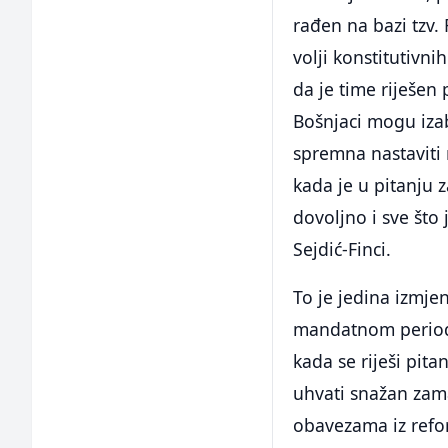
rađen na bazi tzv.
volji konstitutivn
da je time riješen 
Bošnjaci mogu izab
spremna nastaviti 
kada je u pitanju 
dovoljno i sve št
Sejdić-Finci.
To je jedina izmj
mandatnom periodu,
kada se riješi pit
uhvati snažan zam
obavezama iz ref