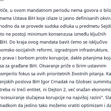
 tiče, u ovom mandatnom periodu nema govora o bil
mama Ustava BiH koje izlaze iz jasno definisanih okvir
hodno da se provede sudska odluka u predmetu Sejdi
o što ne postoji minimum konsenzusa između ključnih
u BiH. Do kraja ovog mandata bavit ćemo se isključivo
msko-socijalnih reformi, izgradnjom infrastrukture,
 prava i borbom protiv korupcije, dakle pitanjima koj
sa za građane BiH. Otvaranje priče o širim ustavnim
mjerilo fokus sa ovih prioritetnih životnih pitanja. K
 vanjskih poslova BiH Igor Crnadak na Globsec summitu
 treba ni treći entitet, ni Dejton 2, već snažan ekonoms
rocesuiranje slučajeva korupcije na najvišoj razini". S
rnadkom da jedino tako možemo vratiti optimizam i da