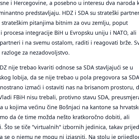
osne i Hercegovine, a posebno u interesu dva naroda 
inantno predstavljaju. HDZ i SDA su strateški partner
strateškim pitanjima bitnim za ovu zemlju, poput
 procesa integracije BiH u Evropsku uniju i NATO, ali
i partneri i na svemu ostalom, raditi i reagovati brže. 
i razloge za nezadovoljstvo.
 nije trebao kvariti odnose sa SDA stavljajući se u
rskog lobija, da se nije trebao u pola pregovora sa SD
ostrano izmaći i ostaviti nas na brisanom prostoru, 
 Vladi FBiH nisu trebali, protivno stavu SDA, preusmjer
na u kojima većinu čine Bošnjaci na kantone sa hrvats
imo da će time možda nešto kratkoročno dobiti, ali
 Što se tiče "virtualnih" izbornih jedinica, takav prije
a se o njemu ne mogu ni izjasniti. Na stolu je prijedlo