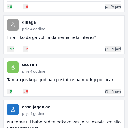
↑
8
↓
0
Prijavi
dibaga
prije 4 godine
Ima li ko da ga voli, a da nema neki interes?
↑
17
↓
2
Prijavi
ciceron
prije 4 godine
Taman jos koja godina i postat ce najmudriji politicar
↑
9
↓
0
Prijavi
esad.jaganjac
prije 4 godine
Na tome ti i babo radite odkako vas je Milosevic izmislio