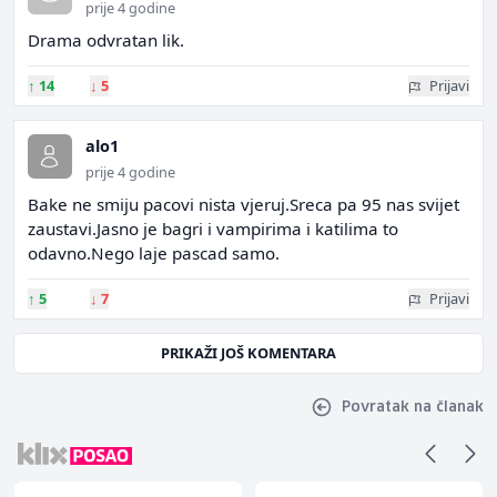
prije 4 godine
Drama odvratan lik.
↑
14
↓
5
Prijavi
alo1
prije 4 godine
Bake ne smiju pacovi nista vjeruj.Sreca pa 95 nas svijet
zaustavi.Jasno je bagri i vampirima i katilima to
odavno.Nego laje pascad samo.
↑
5
↓
7
Prijavi
PRIKAŽI JOŠ KOMENTARA
Povratak na članak