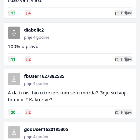
i dao vam vlast.
↑
13
↓
4
Prijavi
diabolic2
prije 4 godine
100% u pravu
↑
11
↓
2
Prijavi
fbUser1627882585
prije 4 godine
A da ti nisi bio u trezorskom sefu mozda? Gdje su tvoji
branioci? Kako zive?
↑
20
↓
2
Prijavi
gooUser1620195305
prije 4 godine