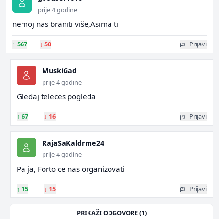
prije 4 godine
nemoj nas braniti više,Asima ti
↑
567
↓
50
Prijavi
MuskiGad
prije 4 godine
Gledaj teleces pogleda
↑
67
↓
16
Prijavi
RajaSaKaldrme24
prije 4 godine
Pa ja, Forto ce nas organizovati
↑
15
↓
15
Prijavi
PRIKAŽI ODGOVORE (1)