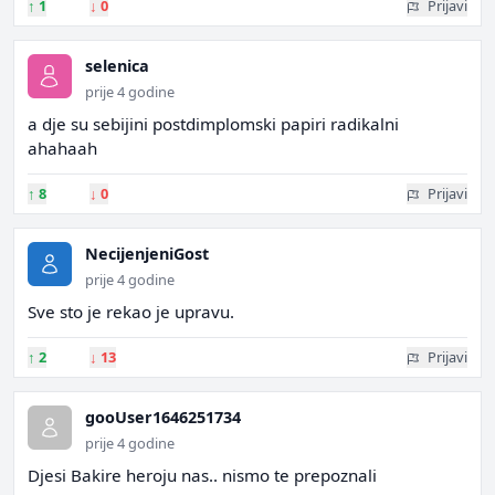
↑
1
↓
0
Prijavi
selenica
prije 4 godine
a dje su sebijini postdimplomski papiri radikalni
ahahaah
↑
8
↓
0
Prijavi
NecijenjeniGost
prije 4 godine
Sve sto je rekao je upravu.
↑
2
↓
13
Prijavi
gooUser1646251734
prije 4 godine
Djesi Bakire heroju nas.. nismo te prepoznali