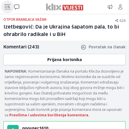
624
OTPOR BRANILACA VAŽAN
Izetbegović: Da je Ukrajina šapatom pala, to bi
ohrabrilo radikale i u BiH
Komentari (243)
Povratak na članak
Prijava korisnika
NAPOMENA:
Komentarisanje članaka na portalu Klix.ba dozvoljeno je
samo registrovanim korisnicima. Molimo korisnike da se suzdrže od
vrijeđanja, psovanja i vulgarnog izražavanja. Komentari odražavaju
stavove isključivo njihovih autora, koji zbog govora mržnje mogu biti i
krivično gonjeni. Kao čitatelj prihvatate mogućnost da među
komentarima mogu biti pronađeni sadržaji koji mogu biti u
suprotnosti sa vašim vjerskim, moralnim i drugim načelima i
uvjerenjima. Svaki korisnik prije pisanja komentara mora se upoznati
sa
Pravilima i uslovima korištenja komentara
.
goouser1610