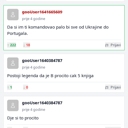
gooUser1641665609
prije 4 godine
Da si im ti komandovao palo bi sve od Ukrajine do
Portugala.
↑
222
↓
18
Prijavi
gooUser1640384787
prije 4 godine
Postoji legenda da je B procito cak 5 knjiga
↑
1
↓
0
Prijavi
gooUser1640384787
prije 4 godine
Dje si to procito