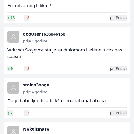
Fuj odvatnog li lika!!!
↑
13
↓
8
Prijavi
gooUser1636046156
prije 4 godine
Vidi vidi Skojevca sta je sa diplomom Helene ti ces nas
spasiti
↑
9
↓
2
Prijavi
stolna3noge
prije 4 godine
Da je babi djed bila bi k*ac huahahahahahaha
↑
7
↓
2
Prijavi
Nek0izmase