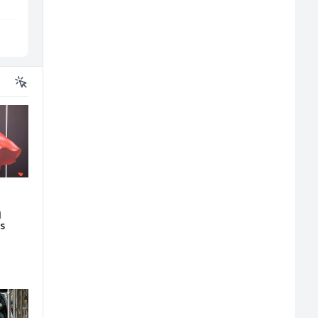
Sarajevo
Ilijaš
j
es