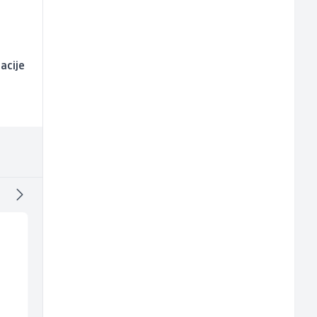
acije
Sachbearbeiter in der
Multimedijalni
Voice Quality
marketing kreator (
Management (m/w)
ž)
Servicepoint
Kalea