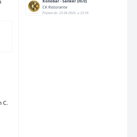
i
Konobar - Šanker (m/ž)
CK Ristorante
Prijava do: 23.08.2026. u 23:59
n
 C.