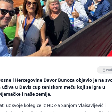
Podi
Bosne i Hercegovine Davor Bunoza objavio je na s
 uživa u Davis cup teniskom meču koji se igra u
jemačke i naše zemlje.
ti uz svoje kolegice iz HDZ-a Sanjom Vlaisavljević i