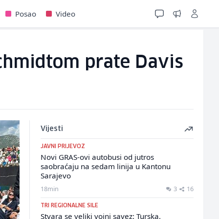
Posao
Video
Schmidtom prate Davis
Vijesti
JAVNI PRIJEVOZ
Novi GRAS-ovi autobusi od jutros
saobraćaju na sedam linija u Kantonu
Sarajevo
18min
3
16
TRI REGIONALNE SILE
Stvara se veliki vojni savez: Turska,