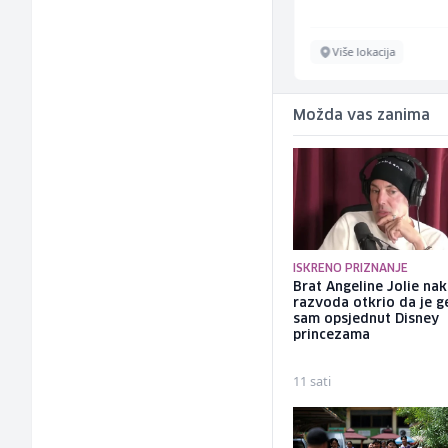
Ilijaš
Više lokacija
Možda vas zanima
ISKRENO PRIZNANJE
Brat Angeline Jolie na
razvoda otkrio da je ge
sam opsjednut Disney
princezama
11 sati