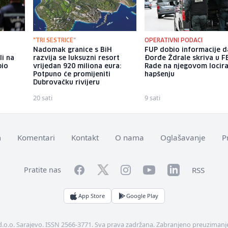
"TRI SESTRICE"
OPERATIVNI PODACI
Nadomak granice s BiH
FUP dobio informacije d
li na
razvija se luksuzni resort
Đorđe Ždrale skriva u F
bio
vrijedan 920 miliona eura:
Rade na njegovom locira
Potpuno će promijeniti
hapšenju
Dubrovačku rivijeru
20 sati
9 sati
m
Komentari
Kontakt
O nama
Oglašavanje
P
Facebook
YouTube
LinkedIn
Twitter
Instagram
RSS
Pratite nas
App Store
Google Play
d.o.o. Sarajevo. ISSN 2566-3771. Sva prava zadržana. Zabranjeno preuzimanje