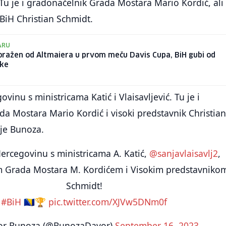
Tu je i gradonačelnik Grada Mostara Mario Kordić, ali 
 BiH Christian Schmidt.
ARU
oražen od Altmaiera u prvom meču Davis Cupa, BiH gubi od
ke
vinu s ministricama Katić i Vlaisavljević. Tu je i
a Mostara Mario Kordić i visoki predstavnik Christia
 je Bunoza.
ercegovinu s ministricama A. Katić,
@sanjavlaisavlj2
,
 Grada Mostara M. Kordićem i Visokim predstavnikom
Schmidt!
#BiH
🇧🇦🏆
pic.twitter.com/XJVw5DNm0f
r Bunoza (@BunozaDavor)
September 16, 2023