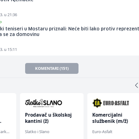
rotiv Njemačke
3. u 21:36
P
i teniseri u Mostaru priznali: Neće biti lako protiv reprezent
ra se za domovinu
3. u 15:11
KOMENTARI (151)
Prodavač u školskoj
Komercijalni
kantini (ž)
službenik (m/ž)
Embers Call Center & Marketing
Slatko i Slano
Euro-Asfalt