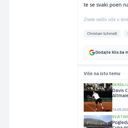
te se svaki poen n
Znate nešto više o temi 
Christian Schmidt
Dodajte Klix.ba 
Više na istu temu
OKRŠAJ 
Davis 
Altmai
16.09.202
SVJETSK
Pogleda