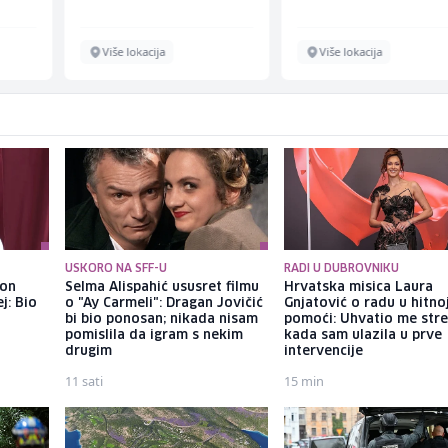
Više lokacija
Više lokacija
USKORO NA SFF-U
RADI U DUBROVNIKU
kon
Selma Alispahić ususret filmu
Hrvatska misica Laura
j: Bio
o "Ay Carmeli": Dragan Jovičić
Gnjatović o radu u hitno
bi bio ponosan; nikada nisam
pomoći: Uhvatio me str
pomislila da igram s nekim
kada sam ulazila u prve
drugim
intervencije
11 sati
15 min