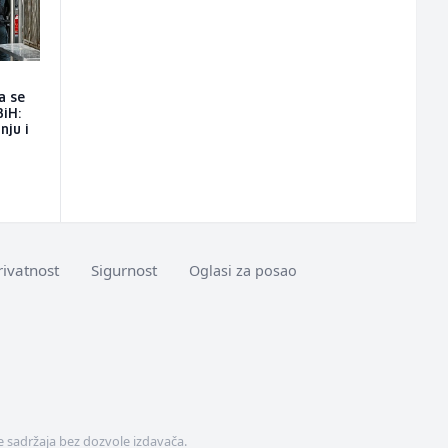
a se
BiH:
nju i
rivatnost
Sigurnost
Oglasi za posao
 sadržaja bez dozvole izdavača.