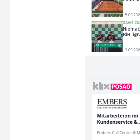
Cupa p
15.09.202
DAVIS CU
Njemačk
BiH, ig
13.09.202
Direktor proizvodnje
Mitarbeiter:in im
pločastog namještaja
Kundenservice &
(m/ž)
Support (m/w/d)
Kalea