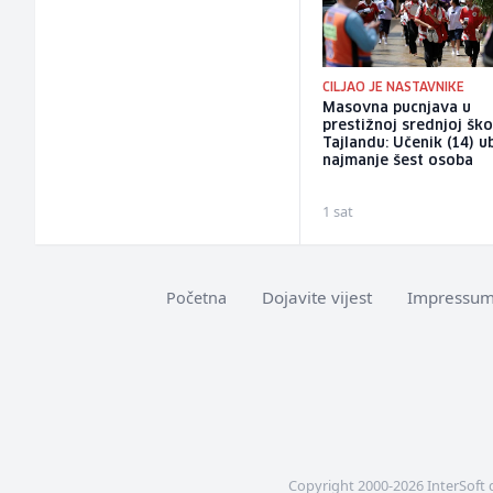
CILJAO JE NASTAVNIKE
Masovna pucnjava u
prestižnoj srednjoj ško
Tajlandu: Učenik (14) u
najmanje šest osoba
1 sat
Dojavite vijest
Impressu
Početna
Copyright 2000-2026 InterSoft 