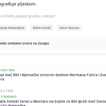
agrađuje pljeskom.
ili želite prijaviti grešku u tekstu?
Sanja Vlaisavljević
Mario Kordić
Davor Bunoza
među omiljene izvore na Googlu
U MOSTARU
Cup meč BiH i Njemačke otvoren duelom Nermana Fatića i Dan
era
3. u 13:02
I STANDARDI
jte teniski teren u Mostaru na kojem će BiH igrati meč Davi