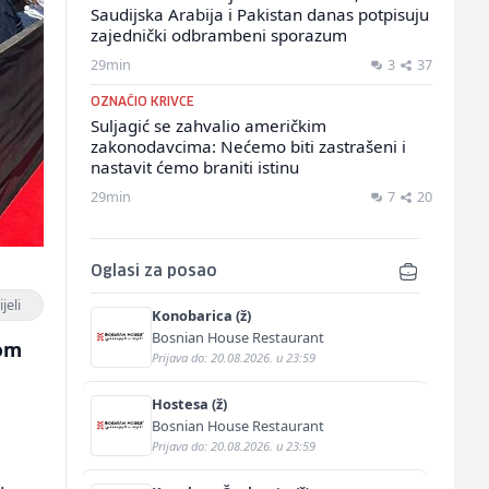
Saudijska Arabija i Pakistan danas potpisuju
zajednički odbrambeni sporazum
29min
3
37
OZNAČIO KRIVCE
Suljagić se zahvalio američkim
zakonodavcima: Nećemo biti zastrašeni i
nastavit ćemo braniti istinu
29min
7
20
Oglasi za posao
jeli
Konobarica (ž)
Bosnian House Restaurant
vom
Prijava do: 20.08.2026. u 23:59
Hostesa (ž)
Bosnian House Restaurant
Prijava do: 20.08.2026. u 23:59