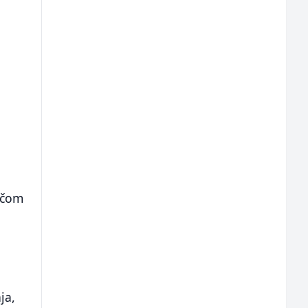
ečom
ja,