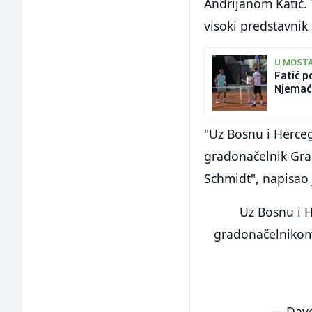
Andrijanom Katić. 
visoki predstavnik
U MOST
Fatić p
Njemač
"Uz Bosnu i Hercego
gradonačelnik Grad
Schmidt", napisao
Uz Bosnu i H
gradonačelnikom
— Davo