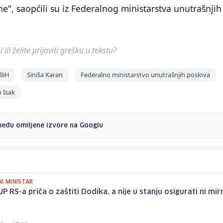
e", saopćili su iz Federalnog ministarstva unutrašnjih
ili želite prijaviti grešku u tekstu?
 BiH
Siniša Karan
Federalno ministarstvo unutrašnjih poslova
 Isak
među omiljene izvore na Googlu
I MINISTAR
UP RS-a priča o zaštiti Dodika, a nije u stanju osigurati ni mir