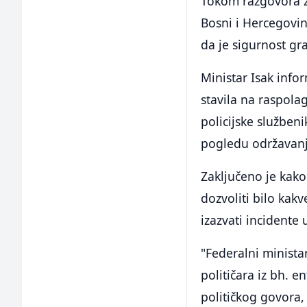
Tokom razgovora za
Bosni i Hercegovin
da je sigurnost gr
Ministar Isak info
stavila na raspola
policijske služben
pogledu održavanj
Zaključeno je kako
dozvoliti bilo kakv
izazvati incidente 
"Federalni minista
političara iz bh. e
političkog govora