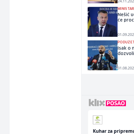
24.11.202
MINISTA
Nešić uo
će proc
01.09.202
PODUZET
Isak o 
dozvoli
31.08.202
Higijeničarka (ž)
Kuhar za priprem