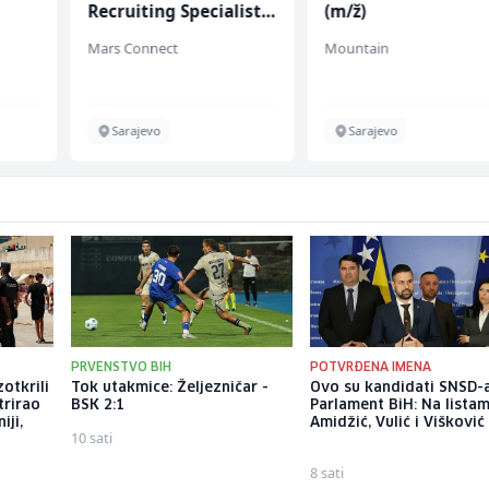
Recruiting Specialist
(m/ž)
 (m/
(m/ž)
Mars Connect
Mountain
Sarajevo
Sarajevo
PRVENSTVO BIH
POTVRĐENA IMENA
zotkrili
Tok utakmice: Željezničar -
Ovo su kandidati SNSD-
trirao
BSK 2:1
Parlament BiH: Na lista
iji,
Amidžić, Vulić i Višković
10 sati
8 sati