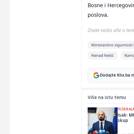
Bosne i Hercegovin
poslova.
Znate nešto više o temi 
Ministarstvo sigurnosti
Nenad Nešić
Ramo
Dodajte Klix.ba 
Više na istu temu
FEDERALN
Isak: M
skup