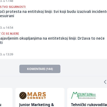
3. u 17:48
RSTVO SIGURNOSTI
či protesta na entitskoj liniji: Svi koji budu izazivali incident
esuirani
3. u 14:54
 ĆE SE MJERE
najavljenim okupljanjima na entitetskoj liniji: Država to neće
ti
3. u 13:39
KOMENTARI (144)
u
Junior Marketing &
Tehnički rukovodila