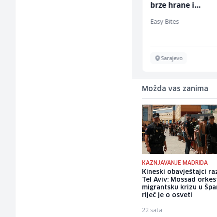
brze hrane i
jednostavnih jela
Invictus
Easy Bites
ž)
Sarajevo
Sarajevo
Možda vas zanima
KAŽNJAVANJE MADRIDA
Kineski obavještajci ra
Tel Aviv: Mossad orkes
migrantsku krizu u Špan
riječ je o osveti
22 sata