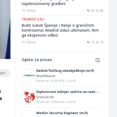
najobrazovaniji građani
7h 26min
63
88
TRZAVICE U EU
Bukti sukob Španije i Italije o graničnim
kontrolama: Madrid izdao ultimatum, Rim
ga ekspresno odbio
7h 33min
18
18
Oglasi za posao
Radnik fizičkog obezbjeđenja (m/ž)
jeli
Muehlbauer
Prijava do: 15.08.2026. u 23:59
h
Diplomirani inžinjer zaštite na radu -
Bachelor inžinjer sigurnosti i pomoći
Granulo-Re
a
(m/ž)
Prijava do: 13.08.2026. u 23:59
Medior Security Engineer (m/ž)