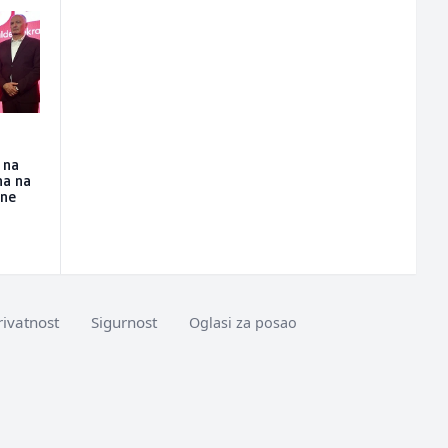
 na
na na
ine
rivatnost
Sigurnost
Oglasi za posao