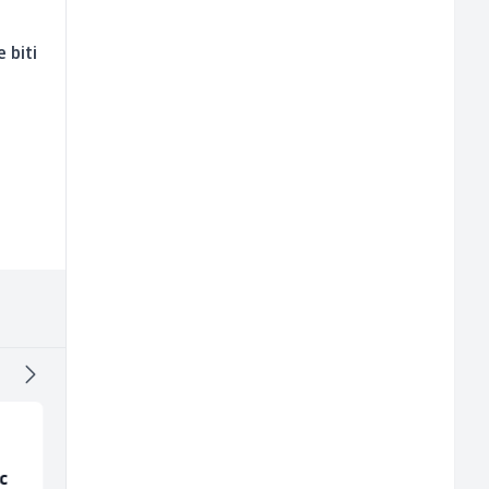
e biti
c
Konobar - Barmen (m/
Mitarbeiter:in im