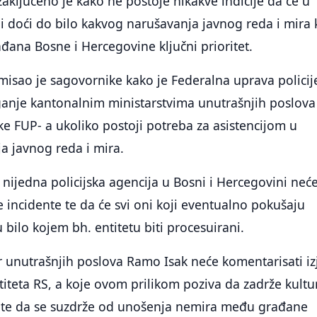
ključeno je kako ne postoje nikakve indicije da će u
i doći do bilo kakvog narušavanja javnog reda i mira 
ađana Bosne i Hercegovine ključni prioritet.
rmisao je sagovornike kako je Federalna uprava policij
ganje kantonalnim ministarstvima unutrašnjih poslova
ike FUP- a ukoliko postoji potreba za asistencijom u
a javnog reda i mira.
 nijedna policijska agencija u Bosni i Hercegovini neć
e incidente te da će svi oni koji eventualno pokušaju
u bilo kojem bh. entitetu biti procesuirani.
r unutrašnjih poslova Ramo Isak neće komentarisati iz
ntiteta RS, a koje ovom prilikom poziva da zadrže kultu
, te da se suzdrže od unošenja nemira među građane