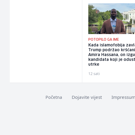
POTOPILO GA IME
Kada islamofobija zavl
Trump podržao kršćan
Amira Hassana, on izg
kandidata koji je odus
utrke
12 sati
Dojavite vijest
Impressu
Početna