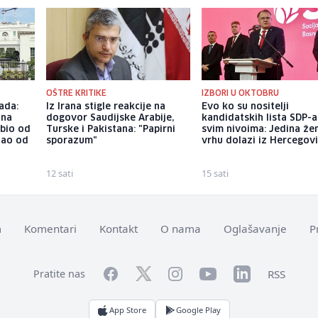
OŠTRE KRITIKE
IZBORI U OKTOBRU
ada:
Iz Irana stigle reakcije na
Evo ko su nositelji
ina
dogovor Saudijske Arabije,
kandidatskih lista SDP-a
ubio od
Turske i Pakistana: "Papirni
svim nivoima: Jedina že
tao od
sporazum"
vrhu dolazi iz Hercegov
12 sati
15 sati
m
Komentari
Kontakt
O nama
Oglašavanje
P
Facebook
YouTube
LinkedIn
Twitter
Instagram
RSS
Pratite nas
App Store
Google Play