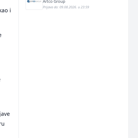
Artco Group
Prijava do: 09.08.2026. u 23:59
kao i
e
e
jave
ru