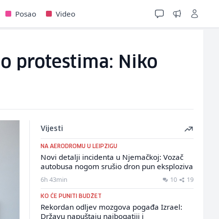
Posao
Video
o protestima: Niko
Vijesti
NA AERODROMU U LEIPZIGU
Novi detalji incidenta u Njemačkoj: Vozač
autobusa nogom srušio dron pun eksploziva
6h 43min
10
19
KO ĆE PUNITI BUDŽET
Rekordan odljev mozgova pogađa Izrael:
Državu napuštaju najbogatiji i