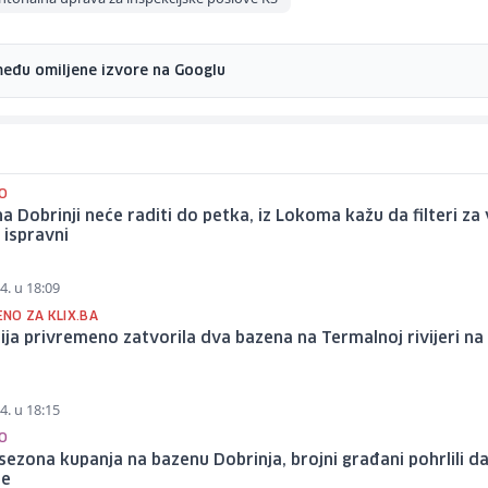
među omiljene izvore na Googlu
O
a Dobrinji neće raditi do petka, iz Lokoma kažu da filteri za
i ispravni
4. u 18:09
NO ZA KLIX.BA
ija privremeno zatvorila dva bazena na Termalnoj rivijeri na I
4. u 18:15
O
sezona kupanja na bazenu Dobrinja, brojni građani pohrlili d
de