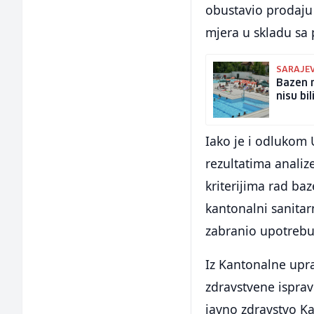
obustavio prodaju
mjera u skladu sa
SARAJE
Bazen n
nisu bil
Iako je i odlukom 
rezultatima analiz
kriterijima rad ba
kantonalni sanitar
zabranio upotrebu
Iz Kantonalne upr
zdravstvene ispra
javno zdravstvo Ka