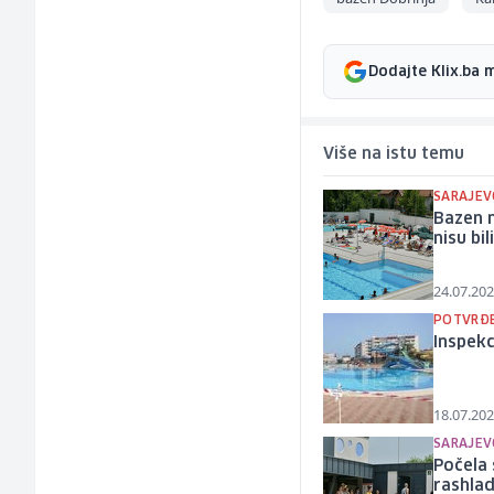
Dodajte Klix.ba 
Više na istu temu
SARAJEV
Bazen n
nisu bil
24.07.202
POTVRĐE
Inspekc
18.07.202
SARAJEV
Počela 
rashla