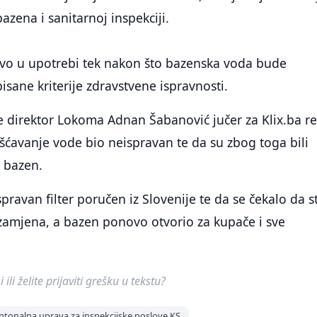
zena i sanitarnoj inspekciji.
ovo u upotrebi tek nakon što bazenska voda bude
isane kriterije zdravstvene ispravnosti.
direktor Lokoma Adnan Šabanović jučer za Klix.ba r
čišćavanje vode bio neispravan te da su zbog toga bili
i bazen.
spravan filter poručen iz Slovenije te da se čekalo da s
a zamjena, a bazen ponovo otvorio za kupače i sve
ili želite prijaviti grešku u tekstu?
ntonalna uprava za inspekcijske poslove KS