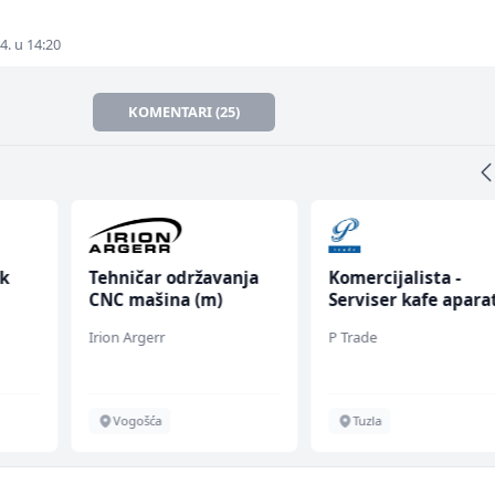
4. u 14:20
KOMENTARI (25)
k
Tehničar održavanja
Komercijalista -
CNC mašina (m)
Serviser kafe apara
(m/ž)
Irion Argerr
P Trade
Vogošća
Tuzla