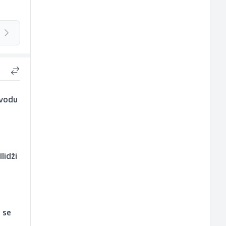
 vodu
lidži
a se