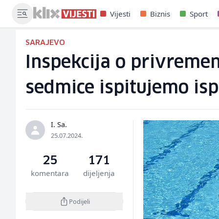
Vijesti
Biznis
Sport
SARAJEVO
Inspekcija o privreme
sedmice ispitujemo is
I. Sa.
25.07.2024.
25
171
komentara
dijeljenja
Podijeli