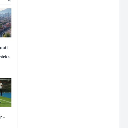
edati
pleks
r -