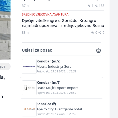
37min
1
188
SREDNJOVJEKOVNA AVANTURA
Dječije viteške igre u Goraždu: Kroz igru
najmlađi upoznavali srednjovjekovnu Bosnu
38min
0
9
Oglasi za posao
Konobar (m/ž)
Mesna Industrija Gora
jeli
Prijava do: 29.08.2026. u 23:59
la,
Konobar (m/ž)
Braća Mujić Export-Import
Prijava do: 16.08.2026. u 23:59
ma
Sobarica (ž)
Apeiro City Avantgarde hotel
Prijava do: 02.09.2026. u 23:59