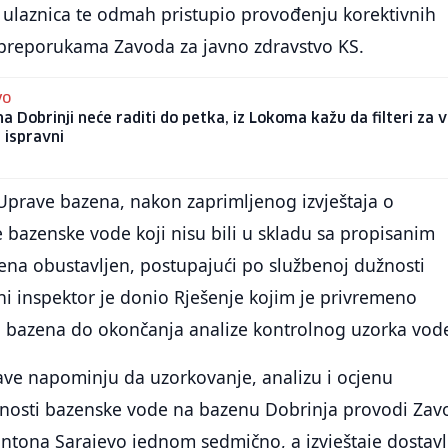
 ulaznica te odmah pristupio provođenju korektivnih
 preporukama Zavoda za javno zdravstvo KS.
VO
a Dobrinji neće raditi do petka, iz Lokoma kažu da filteri za 
i ispravni
Uprave bazena, nakon zaprimljenog izvještaja o
e bazenske vode koji nisu bili u skladu sa propisanim
zena obustavljen, postupajući po službenoj dužnosti
ni inspektor je donio Rješenje kojim je privremeno
 bazena do okončanja analize kontrolnog uzorka vod
ave napominju da uzorkovanje, analizu i ocjenu
vnosti bazenske vode na bazenu Dobrinja provodi Zav
ntona Sarajevo jednom sedmično, a izvještaje dostavl