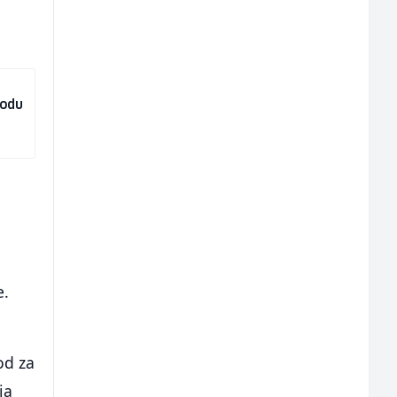
vodu
e.
od za
ja