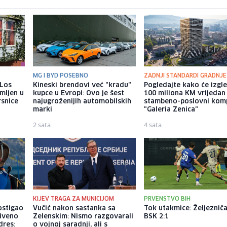
MG I BYD POSEBNO
ZADNJI STANDARDI GRADNJE
 Los
Kineski brendovi već "kradu"
Pogledajte kako će izgl
mljen u
kupce u Evropi: Ovo je šest
100 miliona KM vrijedan
rsnice
najugroženijih automobilskih
stambeno-poslovni kom
marki
"Galeria Zenica"
2 sata
4 sata
KIJEV TRAGA ZA MUNICIJOM
PRVENSTVO BIH
ostigao
Vučić nakon sastanka sa
Tok utakmice: Željezniča
riveno
Zelenskim: Nismo razgovarali
BSK 2:1
dres:
o vojnoj saradnji, ali s