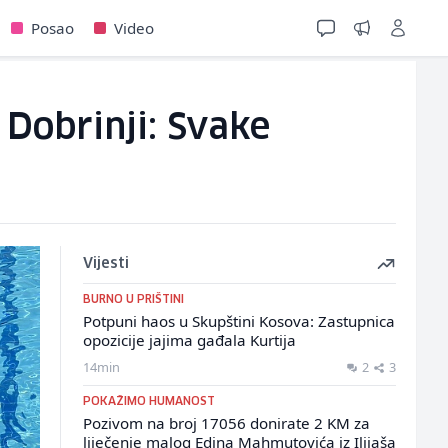
Posao
Video
Dobrinji: Svake
Vijesti
BURNO U PRIŠTINI
Potpuni haos u Skupštini Kosova: Zastupnica
opozicije jajima gađala Kurtija
14min
2
3
POKAŽIMO HUMANOST
Pozivom na broj 17056 donirate 2 KM za
liječenje malog Edina Mahmutovića iz Ilijaša