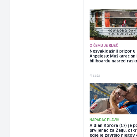
O ČEMU JE RIJEČ
Nesvakidašnji prizor u
Angelesu: Muškarac sni
billboardu nasred rask
4 sata
NAPADAČ PLAVIH
Aldian Korora (17) je p
prvijenac za Želju, otk
gdje je završio njegov 