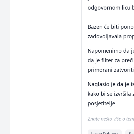
odgovornom licu ba
Bazen će biti pon
zadovoljavala prop
Napomenimo da je 
da je filter za pre
primorani zatvorit
Naglasio je da je i
kako bi se izvršil
posjetitelje.
Znate nešto više o temi 
bazen Dobrinja
Ka