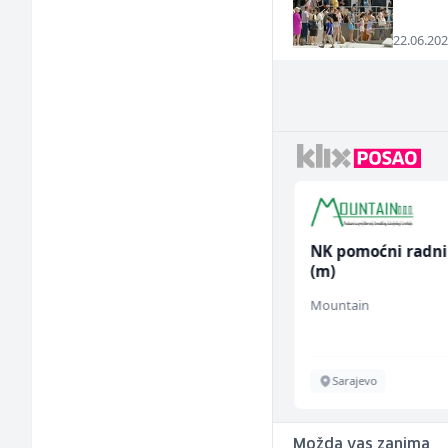
22.06.202
Mitarbeiter:in im
NK pomoćni radni
Kundenservice &
(m)
Support (m/w/d)
Embers Call Center & Marketing
Mountain
Više lokacija
Sarajevo
Možda vas zanima