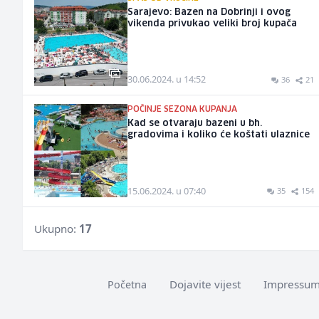
Sarajevo: Bazen na Dobrinji i ovog
vikenda privukao veliki broj kupača
30.06.2024. u 14:52
36
21
POČINJE SEZONA KUPANJA
Kad se otvaraju bazeni u bh.
gradovima i koliko će koštati ulaznice
15.06.2024. u 07:40
35
154
Ukupno:
17
Dojavite vijest
Impressu
Početna