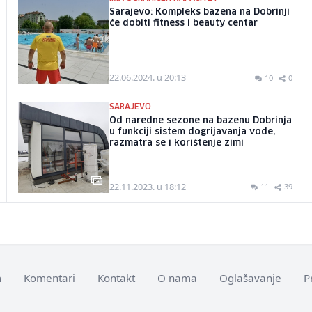
Sarajevo: Kompleks bazena na Dobrinji
će dobiti fitness i beauty centar
22.06.2024. u 20:13
10
0
SARAJEVO
Od naredne sezone na bazenu Dobrinja
u funkciji sistem dogrijavanja vode,
razmatra se i korištenje zimi
22.11.2023. u 18:12
11
39
m
Komentari
Kontakt
O nama
Oglašavanje
P