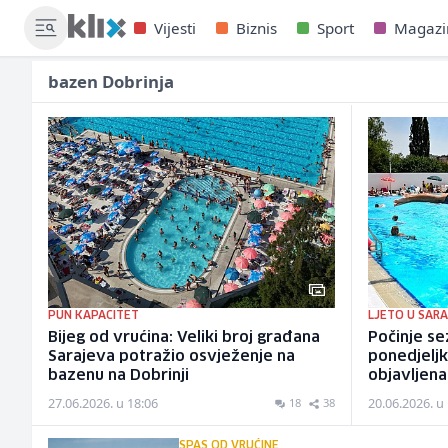
Vijesti
Biznis
Sport
Magazi
bazen Dobrinja
PUN KAPACITET
LJETO U SAR
Bijeg od vrućina: Veliki broj građana
Počinje se
Sarajeva potražio osvježenje na
ponedjeljk
bazenu na Dobrinji
objavljena
27.06.2026. u 18:06
20.06.2026. u
18
38
SPAS OD VRUĆINE