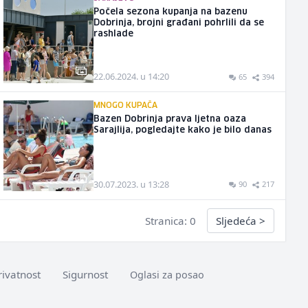
Počela sezona kupanja na bazenu
Dobrinja, brojni građani pohrlili da se
rashlade
22.06.2024. u 14:20
65
394
MNOGO KUPAČA
Bazen Dobrinja prava ljetna oaza
Sarajlija, pogledajte kako je bilo danas
30.07.2023. u 13:28
90
217
Stranica: 0
Sljedeća
>
rivatnost
Sigurnost
Oglasi za posao