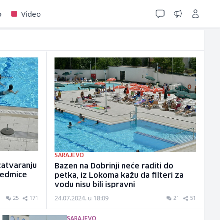
o
Video
SARAJEVO
zatvaranju
Bazen na Dobrinji neće raditi do
sedmice
petka, iz Lokoma kažu da filteri za
e
vodu nisu bili ispravni
24.07.2024. u 18:09
25
171
21
51
SARAJEVO