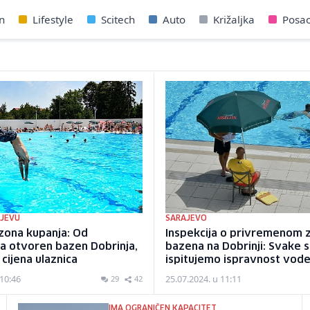
n
Lifestyle
Scitech
Auto
Križaljka
Posa
AJEVU
SARAJEVO
zona kupanja: Od
Inspekcija o privremenom 
a otvoren bazen Dobrinja,
bazena na Dobrinji: Svake 
 cijena ulaznica
ispitujemo ispravnost vod
 10:46
25.07.2024. u 11:11
29
42
IMA OGRANIČEN KAPACITET