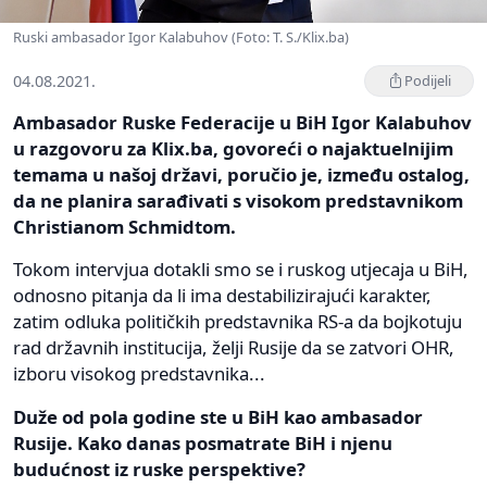
Ruski ambasador Igor Kalabuhov (Foto: T. S./Klix.ba)
04.08.2021.
Podijeli
Ambasador Ruske Federacije u BiH Igor Kalabuhov
u razgovoru za Klix.ba, govoreći o najaktuelnijim
temama u našoj državi, poručio je, između ostalog,
da ne planira sarađivati s visokom predstavnikom
Christianom Schmidtom.
Tokom intervjua dotakli smo se i ruskog utjecaja u BiH,
odnosno pitanja da li ima destabilizirajući karakter,
zatim odluka političkih predstavnika RS-a da bojkotuju
rad državnih institucija, želji Rusije da se zatvori OHR,
izboru visokog predstavnika...
Duže od pola godine ste u BiH kao ambasador
Rusije. Kako danas posmatrate BiH i njenu
budućnost iz ruske perspektive?