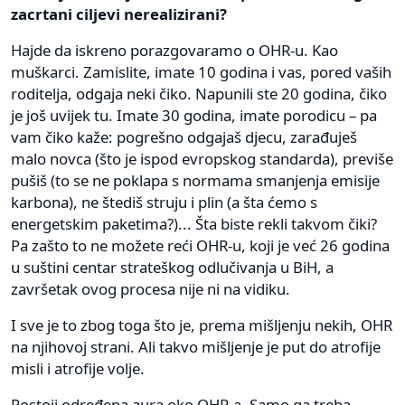
zacrtani ciljevi nerealizirani?
Hajde da iskreno porazgovaramo o OHR-u. Kao
muškarci. Zamislite, imate 10 godina i vas, pored vaših
roditelja, odgaja neki čiko. Napunili ste 20 godina, čiko
je još uvijek tu. Imate 30 godina, imate porodicu – pa
vam čiko kaže: pogrešno odgajaš djecu, zarađuješ
malo novca (što je ispod evropskog standarda), previše
pušiš (to se ne poklapa s normama smanjenja emisije
karbona), ne štediš struju i plin (a šta ćemo s
energetskim paketima?)... Šta biste rekli takvom čiki?
Pa zašto to ne možete reći OHR-u, koji je već 26 godina
u suštini centar strateškog odlučivanja u BiH, a
završetak ovog procesa nije ni na vidiku.
I sve je to zbog toga što je, prema mišljenju nekih, OHR
na njihovoj strani. Ali takvo mišljenje je put do atrofije
misli i atrofije volje.
Postoji određena aura oko OHR-a. Samo ga treba