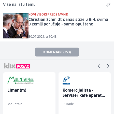
Više na istu temu
NOVI VISOKI PREDSTAVNIK
Christian Schmidt danas stiže u BiH, svima
u zemlji poručuje - samo opušteno
30.07.2021. u 10:48
KOMENTARI (353)
Limar (m)
Komercijalista -
Serviser kafe aparata
(m/ž)
Mountain
P Trade