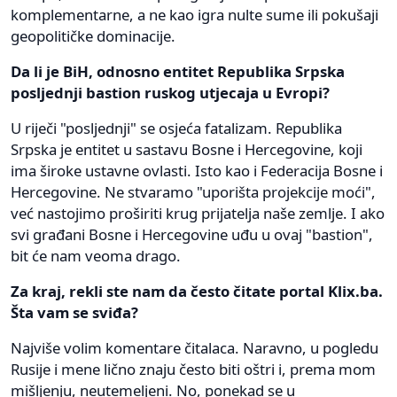
komplementarne, a ne kao igra nulte sume ili pokušaji
geopolitičke dominacije.
Da li je BiH, odnosno entitet Republika Srpska
posljednji bastion ruskog utjecaja u Evropi?
U riječi "posljednji" se osjeća fatalizam. Republika
Srpska je entitet u sastavu Bosne i Hercegovine, koji
ima široke ustavne ovlasti. Isto kao i Federacija Bosne i
Hercegovine. Ne stvaramo "uporišta projekcije moći",
već nastojimo proširiti krug prijatelja naše zemlje. I ako
svi građani Bosne i Hercegovine uđu u ovaj "bastion",
bit će nam veoma drago.
Za kraj, rekli ste nam da često čitate portal Klix.ba.
Šta vam se sviđa?
Najviše volim komentare čitalaca. Naravno, u pogledu
Rusije i mene lično znaju često biti oštri i, prema mom
mišljenju, neutemeljeni. No, ponekad se u