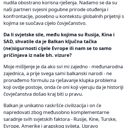
nudila obostrano korisna rješenja. Nadamo se da su
naši partneri svjesni pogubne prirode otuđenja i
konfrontacije, posebno u kontekstu globalnih prijetnji s
kojima se suočava cijelo čovječanstvo.
Da li svjetske sile, među kojima su Rusija, Kina i
SAD, shvatile da je Balkan ključna tačka
(ne)sigurnosti cijele Evrope ili nam se to samo
pričinjava iz naše bh. vizure?
Moje mišljenje je da ako svi mi zajedno - međunarodna
zajednica, a prije svega sami balkanski narodi - ne
pronađemo formulu za rješavanje klupka problema
koji ovdje postoje, onda će oni koji vjeruju da je historiji
čovječanstva došao kraj biti u pravu.
Balkan je unikatno raskršće civilizacija i on će
napredovati zbog međusobno komplementarne
saradnje svih svjetskih faktora - Rusije, Kine, Turske,
Evrope, Amerike i arapskog svijeta. Upravo