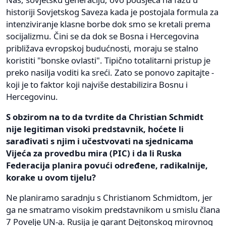
historiji Sovjetskog Saveza kada je postojala formula za
intenziviranje klasne borbe dok smo se kretali prema
socijalizmu. Čini se da dok se Bosna i Hercegovina
približava evropskoj budućnosti, moraju se stalno
koristiti "bonske ovlasti". Tipično totalitarni pristup je
preko nasilja voditi ka sreći. Zato se ponovo zapitajte -
koji je to faktor koji najviše destabilizira Bosnu i
Hercegovinu.
S obzirom na to da tvrdite da Christian Schmidt
nije legitiman visoki predstavnik, hoćete li
sarađivati s njim i učestvovati na sjednicama
Vijeća za provedbu mira (PIC) i da li Ruska
Federacija planira povući određene, radikalnije,
korake u ovom tijelu?
Ne planiramo saradnju s Christianom Schmidtom, jer
ga ne smatramo visokim predstavnikom u smislu člana
7 Povelje UN-a. Rusija je garant Dejtonskog mirovnog