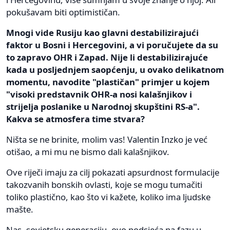
pokušavam biti optimističan.
Mnogi vide Rusiju kao glavni destabilizirajući
faktor u Bosni i Hercegovini, a vi poručujete da su
to zapravo OHR i Zapad. Nije li destabilizirajuće
kada u posljednjem saopćenju, u ovako delikatnom
momentu, navodite "plastičan" primjer u kojem
"visoki predstavnik OHR-a nosi kalašnjikov i
strijelja poslanike u Narodnoj skupštini RS-a".
Kakva se atmosfera time stvara?
Ništa se ne brinite, molim vas! Valentin Inzko je već
otišao, a mi mu ne bismo dali kalašnjikov.
Ove riječi imaju za cilj pokazati apsurdnost formulacije
takozvanih bonskih ovlasti, koje se mogu tumačiti
toliko plastično, kao što vi kažete, koliko ima ljudske
mašte.
Nas, sovjetsku generaciju, ovo podsjeća na fazu u