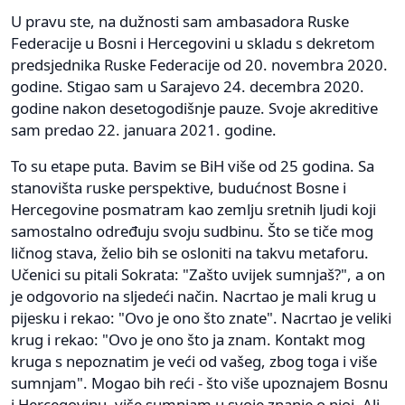
U pravu ste, na dužnosti sam ambasadora Ruske
Federacije u Bosni i Hercegovini u skladu s dekretom
predsjednika Ruske Federacije od 20. novembra 2020.
godine. Stigao sam u Sarajevo 24. decembra 2020.
godine nakon desetogodišnje pauze. Svoje akreditive
sam predao 22. januara 2021. godine.
To su etape puta. Bavim se BiH više od 25 godina. Sa
stanovišta ruske perspektive, budućnost Bosne i
Hercegovine posmatram kao zemlju sretnih ljudi koji
samostalno određuju svoju sudbinu. Što se tiče mog
ličnog stava, želio bih se osloniti na takvu metaforu.
Učenici su pitali Sokrata: "Zašto uvijek sumnjaš?", a on
je odgovorio na sljedeći način. Nacrtao je mali krug u
pijesku i rekao: "Ovo je ono što znate". Nacrtao je veliki
krug i rekao: "Ovo je ono što ja znam. Kontakt mog
kruga s nepoznatim je veći od vašeg, zbog toga i više
sumnjam". Mogao bih reći - što više upoznajem Bosnu
i Hercegovinu, više sumnjam u svoje znanje o njoj. Ali