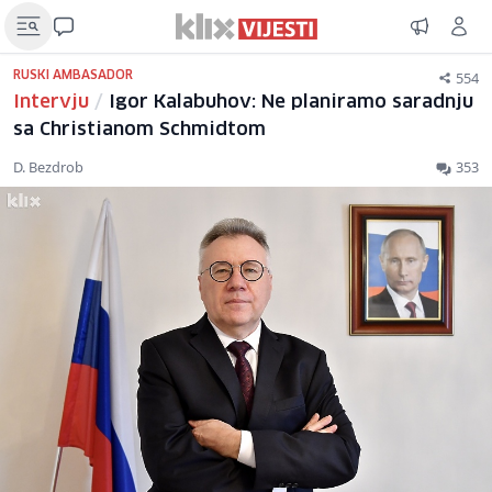
554
RUSKI AMBASADOR
Intervju
/
Igor Kalabuhov: Ne planiramo saradnju
sa Christianom Schmidtom
D. Bezdrob
353