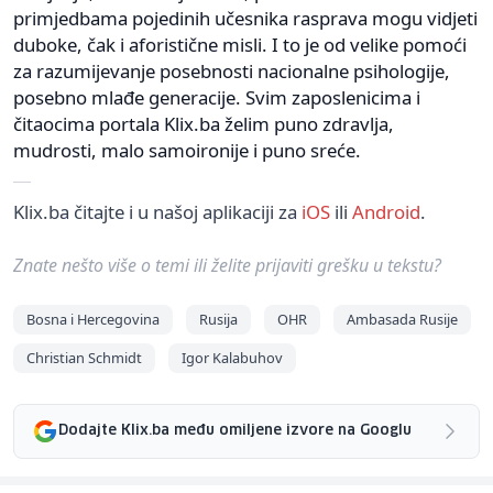
primjedbama pojedinih učesnika rasprava mogu vidjeti
duboke, čak i aforistične misli. I to je od velike pomoći
za razumijevanje posebnosti nacionalne psihologije,
posebno mlađe generacije. Svim zaposlenicima i
čitaocima portala Klix.ba želim puno zdravlja,
mudrosti, malo samoironije i puno sreće.
Klix.ba čitajte i u našoj aplikaciji za
iOS
ili
Android
.
Znate nešto više o temi ili želite prijaviti grešku u tekstu?
Bosna i Hercegovina
Rusija
OHR
Ambasada Rusije
Christian Schmidt
Igor Kalabuhov
Dodajte Klix.ba među omiljene izvore na Googlu