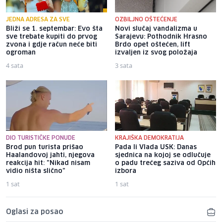
JEDNA ADRESA ZA SVE
OZBILJNO OŠTEĆENJE
Bliži se 1. septembar: Evo šta
Novi slučaj vandalizma u
sve trebate kupiti do prvog
Sarajevu: Pothodnik Hrasno
zvona i gdje račun neće biti
Brdo opet oštećen, lift
ogroman
izvaljen iz svog položaja
4 sata
3 sata
DIO TURISTIČKE PONUDE
KRAJIŠKA DEMOKRATIJA
Brod pun turista prišao
Pada li Vlada USK: Danas
Haalandovoj jahti, njegova
sjednica na kojoj se odlučuje
reakcija hit: "Nikad nisam
o padu trećeg saziva od Općih
vidio ništa slično"
izbora
1 sat
1 sat
Oglasi za posao