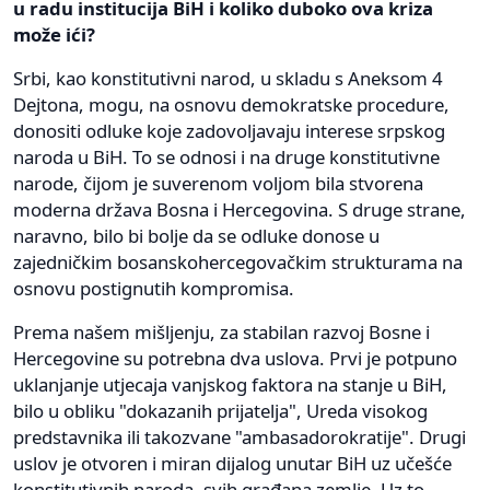
u radu institucija BiH i koliko duboko ova kriza
može ići?
Srbi, kao konstitutivni narod, u skladu s Aneksom 4
Dejtona, mogu, na osnovu demokratske procedure,
donositi odluke koje zadovoljavaju interese srpskog
naroda u BiH. To se odnosi i na druge konstitutivne
narode, čijom je suverenom voljom bila stvorena
moderna država Bosna i Hercegovina. S druge strane,
naravno, bilo bi bolje da se odluke donose u
zajedničkim bosanskohercegovačkim strukturama na
osnovu postignutih kompromisa.
Prema našem mišljenju, za stabilan razvoj Bosne i
Hercegovine su potrebna dva uslova. Prvi je potpuno
uklanjanje utjecaja vanjskog faktora na stanje u BiH,
bilo u obliku "dokazanih prijatelja", Ureda visokog
predstavnika ili takozvane "ambasadorokratije". Drugi
uslov je otvoren i miran dijalog unutar BiH uz učešće
konstitutivnih naroda, svih građana zemlje. Uz to,