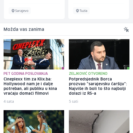
Sarajevo
Tuzla
Možda vas zanima
PET GODINA POSLOVANJA
ZELJKOVIĆ OTVORENO
Cineplexx tim za Klix.ba:
Potpredsjednik Borca
Hollywood nam je i dalje
prozvao "sarajevsku čaršiju":
potreban, ali publiku u kina
Najviše ih boli to što najbolji
vraćaju domaći filmovi
dolazi iz RS-a
4 sata
5 sati