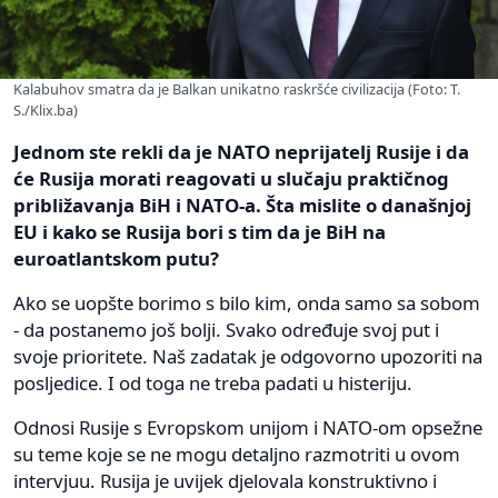
Kalabuhov smatra da je Balkan unikatno raskršće civilizacija (Foto: T.
S./Klix.ba)
Jednom ste rekli da je NATO neprijatelj Rusije i da
će Rusija morati reagovati u slučaju praktičnog
približavanja BiH i NATO-a. Šta mislite o današnjoj
EU i kako se Rusija bori s tim da je BiH na
euroatlantskom putu?
Ako se uopšte borimo s bilo kim, onda samo sa sobom
- da postanemo još bolji. Svako određuje svoj put i
svoje prioritete. Naš zadatak je odgovorno upozoriti na
posljedice. I od toga ne treba padati u histeriju.
Odnosi Rusije s Evropskom unijom i NATO-om opsežne
su teme koje se ne mogu detaljno razmotriti u ovom
intervjuu. Rusija je uvijek djelovala konstruktivno i