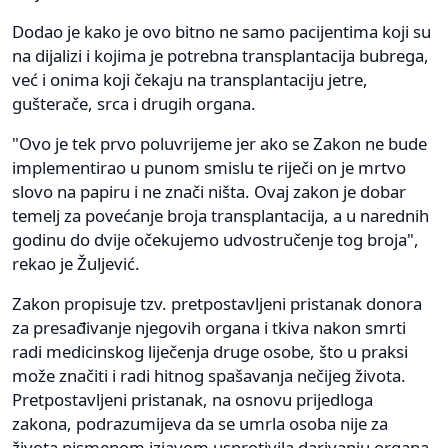
Dodao je kako je ovo bitno ne samo pacijentima koji su
na dijalizi i kojima je potrebna transplantacija bubrega,
već i onima koji čekaju na transplantaciju jetre,
gušterače, srca i drugih organa.
"Ovo je tek prvo poluvrijeme jer ako se Zakon ne bude
implementirao u punom smislu te riječi on je mrtvo
slovo na papiru i ne znači ništa. Ovaj zakon je dobar
temelj za povećanje broja transplantacija, a u narednih
godinu do dvije očekujemo udvostručenje tog broja",
rekao je Žuljević.
Zakon propisuje tzv. pretpostavljeni pristanak donora
za presađivanje njegovih organa i tkiva nakon smrti
radi medicinskog liječenja druge osobe, što u praksi
može značiti i radi hitnog spašavanja nečijeg života.
Pretpostavljeni pristanak, na osnovu prijedloga
zakona, podrazumijeva da se umrla osoba nije za
života pismenom izjavom usprotivila darivanju organa