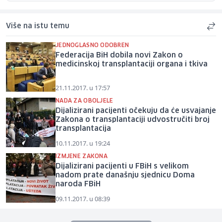
Više na istu temu
JEDNOGLASNO ODOBREN
Federacija BiH dobila novi Zakon o
medicinskoj transplantaciji organa i tkiva
21.11.2017. u 17:57
NADA ZA OBOLJELE
Dijalizirani pacijenti očekuju da će usvajanje
Zakona o transplantaciji udvostručiti broj
transplantacija
10.11.2017. u 19:24
IZMJENE ZAKONA
Dijalizirani pacijenti u FBiH s velikom
nadom prate današnju sjednicu Doma
naroda FBiH
09.11.2017. u 08:39