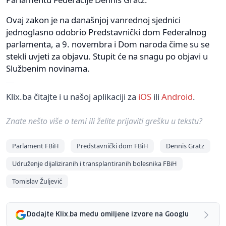
Ovaj zakon je na današnjoj vanrednoj sjednici
jednoglasno odobrio Predstavnički dom Federalnog
parlamenta, a 9. novembra i Dom naroda čime su se
stekli uvjeti za objavu. Stupit će na snagu po objavi u
Službenim novinama.
Klix.ba čitajte i u našoj aplikaciji za
iOS
ili
Android
.
Znate nešto više o temi ili želite prijaviti grešku u tekstu?
Parlament FBiH
Predstavnički dom FBiH
Dennis Gratz
Udruženje dijaliziranih i transplantiranih bolesnika FBiH
Tomislav Žuljević
Dodajte Klix.ba među omiljene izvore na Googlu