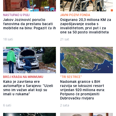
NASTUPAO U PULI
JAVNI POZIVI FONDA
Jakov Jozinović poručio
Osigurano 20,3 miliona KM za
fanovima da prestanu bacati
zapošljavanje osoba s
mobitele na binu: Pogazit ću ih
invaliditetom, prvi put i za
one sa 50 posto invaliditeta
18 sati
21 sat
BROJ KRAĐA NA MINIMUMU
"TRI SESTRICE"
Kako je završena ere
Nadomak granice s BiH
automafije u Sarajevu: "Uzeli
razvija se luksuzni resort
smo im važan alat koji su
vrijedan 920 miliona eura:
imali u rukama"
Potpuno će promijeniti
Dubrovačku rivijeru
6 sati
2 sata