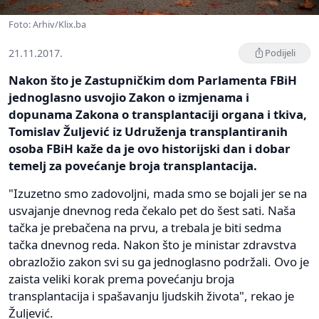
Foto: Arhiv/Klix.ba
21.11.2017.
Podijeli
Nakon što je Zastupničkim dom Parlamenta FBiH
jednoglasno usvojio Zakon o izmjenama i
dopunama Zakona o transplantaciji organa i tkiva,
Tomislav Žuljević iz Udruženja transplantiranih
osoba FBiH kaže da je ovo historijski dan i dobar
temelj za povećanje broja transplantacija.
"Izuzetno smo zadovoljni, mada smo se bojali jer se na
usvajanje dnevnog reda čekalo pet do šest sati. Naša
tačka je prebačena na prvu, a trebala je biti sedma
tačka dnevnog reda. Nakon što je ministar zdravstva
obrazložio zakon svi su ga jednoglasno podržali. Ovo je
zaista veliki korak prema povećanju broja
transplantacija i spašavanju ljudskih života", rekao je
Žuljević.