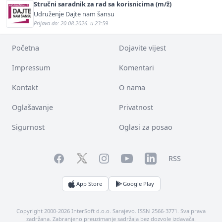
Stručni saradnik za rad sa korisnicima (m/ž)
Udruženje Dajte nam šansu
Prijava do: 20.08.2026. u 23:59
Početna
Dojavite vijest
Impressum
Komentari
Kontakt
O nama
Oglašavanje
Privatnost
Sigurnost
Oglasi za posao
Facebook
YouTube
LinkedIn
Twitter
Instagram
RSS
App Store
Google Play
Copyright 2000-2026 InterSoft d.o.o. Sarajevo. ISSN 2566-3771. Sva prava
zadržana. Zabranjeno preuzimanje sadržaja bez dozvole izdavača.