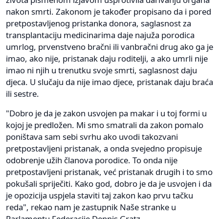
nakon smrti. Zakonom je također propisano da i pored
pretpostavljenog pristanka donora, saglasnost za
transplantaciju medicinarima daje najuža porodica
umrlog, prvenstveno bračni ili vanbračni drug ako ga je
imao, ako nije, pristanak daju roditelji, a ako umrli nije
imao ni njih u trenutku svoje smrti, saglasnost daju
djeca. U slučaju da nije imao djece, pristanak daju braća
ili sestre.
"Dobro je da je zakon usvojen pa makar i u toj formi u
kojoj je predložen. Mi smo smatrali da zakon pomalo
poništava sam sebi svrhu ako uvodi takozvani
pretpostavljeni pristanak, a onda svejedno propisuje
odobrenje užih članova porodice. To onda nije
pretpostavljeni pristanak, već pristanak drugih i to smo
pokušali spriječiti. Kako god, dobro je da je usvojen i da
je opozicija uspjela staviti taj zakon kao prvu tačku
reda", rekao nam je zastupnik Naše stranke u
Parlamentu Federacije Dennis Gratz.