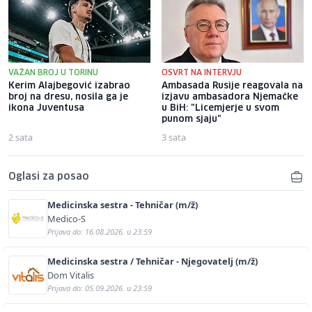
VAŽAN BROJ U TORINU
OSVRT NA INTERVJU
Kerim Alajbegović izabrao
Ambasada Rusije reagovala na
broj na dresu, nosila ga je
izjavu ambasadora Njemačke
ikona Juventusa
u BiH: "Licemjerje u svom
punom sjaju"
2 sata
3 sata
Oglasi za posao
Medicinska sestra - Tehničar (m/ž)
Medico-S
Prijava do: 16.08.2026. u 23:59
Medicinska sestra / Tehničar - Njegovatelj (m/ž)
Dom Vitalis
Prijava do: 05.09.2026. u 23:59