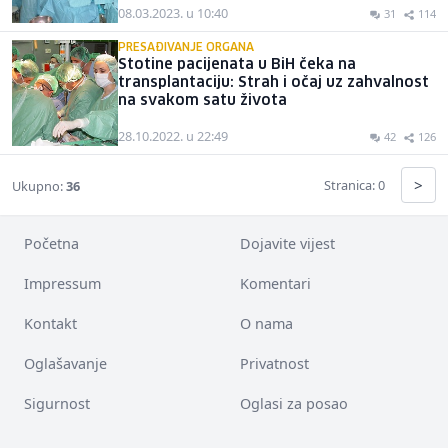
08.03.2023. u 10:40
31
114
PRESAĐIVANJE ORGANA
Stotine pacijenata u BiH čeka na
transplantaciju: Strah i očaj uz zahvalnost
na svakom satu života
28.10.2022. u 22:49
42
126
>
Stranica: 0
Ukupno:
36
Početna
Dojavite vijest
Impressum
Komentari
Kontakt
O nama
Oglašavanje
Privatnost
Sigurnost
Oglasi za posao