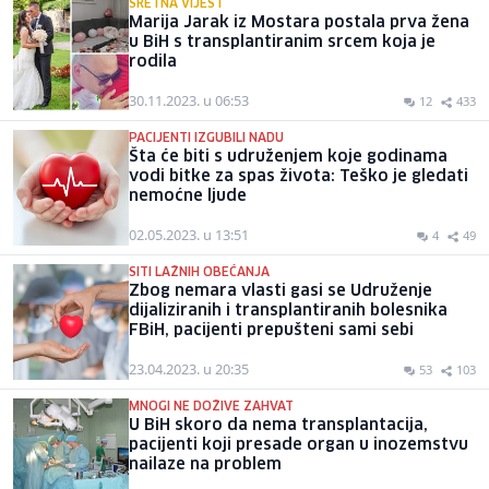
SRETNA VIJEST
Marija Jarak iz Mostara postala prva žena
u BiH s transplantiranim srcem koja je
rodila
30.11.2023. u 06:53
12
433
PACIJENTI IZGUBILI NADU
Šta će biti s udruženjem koje godinama
vodi bitke za spas života: Teško je gledati
nemoćne ljude
02.05.2023. u 13:51
4
49
SITI LAŽNIH OBEĆANJA
Zbog nemara vlasti gasi se Udruženje
dijaliziranih i transplantiranih bolesnika
FBiH, pacijenti prepušteni sami sebi
23.04.2023. u 20:35
53
103
MNOGI NE DOŽIVE ZAHVAT
U BiH skoro da nema transplantacija,
pacijenti koji presade organ u inozemstvu
nailaze na problem