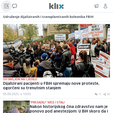
Udruženje dijaliziranih i transplantiranih bolesnika FBiH
OSTAVLJENI NA CJEDILU
Dijalizirani pacijenti u FBiH spremaju nove proteste,
ogorčeni su trenutnim stanjem
05.09.2025. u 10:03
11
42
"PRESADILI" SRCE I STALI
Nakon historijskog čina zdravstvo nam je
ponovo pod anestezijom: U BiH skoro da i