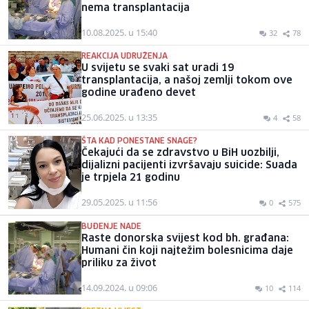
nema transplantacija
10.08.2025. u 15:40
32
78
REAKCIJA UDRUŽENJA
U svijetu se svaki sat uradi 19
transplantacija, a našoj zemlji tokom ove
godine urađeno devet
25.06.2025. u 13:35
4
58
ŠTA KAD PONESTANE SNAGE?
Čekajući da se zdravstvo u BiH uozbilji,
dijalizni pacijenti izvršavaju suicide: Suada
je trpjela 21 godinu
29.05.2025. u 11:56
0
575
BUĐENJE NADE
Raste donorska svijest kod bh. građana:
Humani čin koji najtežim bolesnicima daje
priliku za život
14.09.2024. u 09:06
10
114