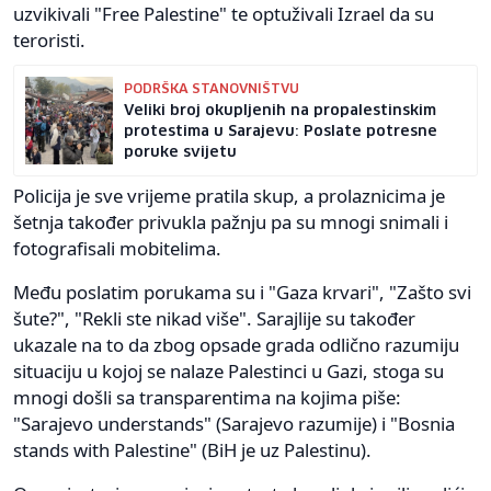
uzvikivali "Free Palestine" te optuživali Izrael da su
teroristi.
PODRŠKA STANOVNIŠTVU
Veliki broj okupljenih na propalestinskim
protestima u Sarajevu: Poslate potresne
poruke svijetu
Policija je sve vrijeme pratila skup, a prolaznicima je
šetnja također privukla pažnju pa su mnogi snimali i
fotografisali mobitelima.
Među poslatim porukama su i "Gaza krvari", "Zašto svi
šute?", "Rekli ste nikad više". Sarajlije su također
ukazale na to da zbog opsade grada odlično razumiju
situaciju u kojoj se nalaze Palestinci u Gazi, stoga su
mnogi došli sa transparentima na kojima piše:
"Sarajevo understands" (Sarajevo razumije) i "Bosnia
stands with Palestine" (BiH je uz Palestinu).