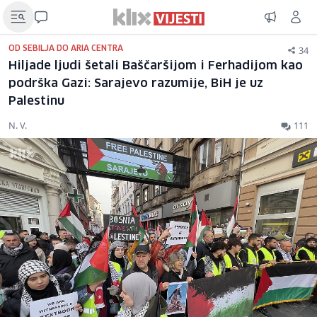
34
OD SEBILJA DO ARIA CENTRA
Hiljade ljudi šetali Baščaršijom i Ferhadijom kao
podrška Gazi: Sarajevo razumije, BiH je uz
Palestinu
N. V.
111