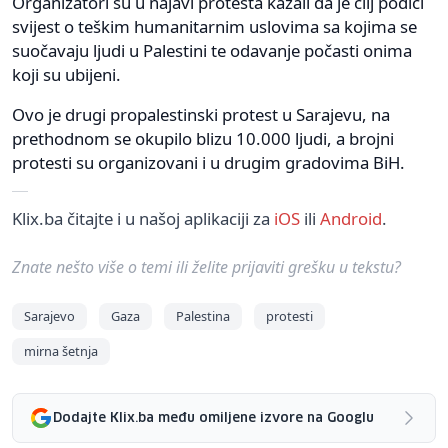
Organizatori su u najavi protesta kazali da je cilj podići
svijest o teškim humanitarnim uslovima sa kojima se
suočavaju ljudi u Palestini te odavanje počasti onima
koji su ubijeni.
Ovo je drugi propalestinski protest u Sarajevu, na
prethodnom se okupilo blizu 10.000 ljudi, a brojni
protesti su organizovani i u drugim gradovima BiH.
Klix.ba čitajte i u našoj aplikaciji za
iOS
ili
Android
.
Znate nešto više o temi ili želite prijaviti grešku u tekstu?
Sarajevo
Gaza
Palestina
protesti
mirna šetnja
Dodajte Klix.ba među omiljene izvore na Googlu