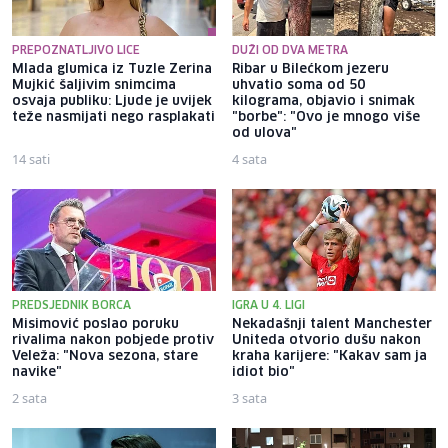
PREPOZNATLJIVO LICE
DUŽI OD DVA METRA
Mlada glumica iz Tuzle Zerina
Ribar u Bilećkom jezeru
Mujkić šaljivim snimcima
uhvatio soma od 50
osvaja publiku: Ljude je uvijek
kilograma, objavio i snimak
teže nasmijati nego rasplakati
"borbe": "Ovo je mnogo više
od ulova"
14 sati
4 sata
PREDSJEDNIK BORCA
IGRA U 4. LIGI
Misimović poslao poruku
Nekadašnji talent Manchester
rivalima nakon pobjede protiv
Uniteda otvorio dušu nakon
Veleža: "Nova sezona, stare
kraha karijere: "Kakav sam ja
navike"
idiot bio"
2 sata
3 sata