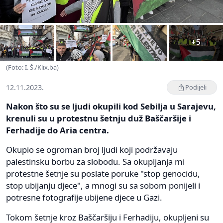
+5
(Foto: I. Š./Klix.ba)
12.11.2023.
Podijeli
Nakon što su se ljudi okupili kod Sebilja u Sarajevu,
krenuli su u protestnu šetnju duž Baščaršije i
Ferhadije do Aria centra.
Okupio se ogroman broj ljudi koji podržavaju
palestinsku borbu za slobodu. Sa okupljanja mi
protestne šetnje su poslate poruke "stop genocidu,
stop ubijanju djece", a mnogi su sa sobom ponijeli i
potresne fotografije ubijene djece u Gazi.
Tokom šetnje kroz Baščaršiju i Ferhadiju, okupljeni su