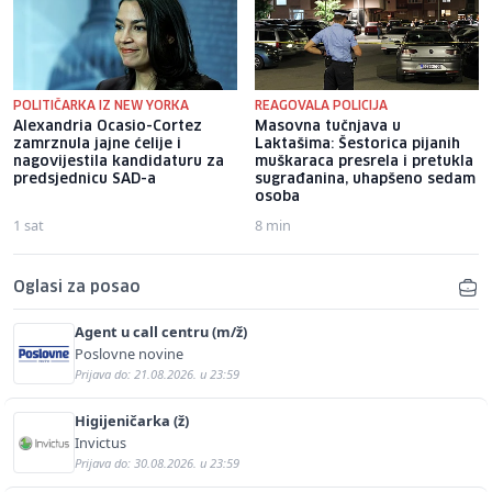
POLITIČARKA IZ NEW YORKA
REAGOVALA POLICIJA
Alexandria Ocasio-Cortez
Masovna tučnjava u
zamrznula jajne ćelije i
Laktašima: Šestorica pijanih
nagovijestila kandidaturu za
muškaraca presrela i pretukla
predsjednicu SAD-a
sugrađanina, uhapšeno sedam
osoba
1 sat
8 min
Oglasi za posao
Agent u call centru (m/ž)
Poslovne novine
Prijava do: 21.08.2026. u 23:59
Higijeničarka (ž)
Invictus
Prijava do: 30.08.2026. u 23:59