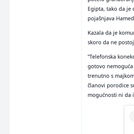
Egipta, tako da j
pojašnjava Hamed
Kazala da je komun
skoro da ne postoj
“Telefonska konekci
gotovo nemoguća n
trenutno s majkom,
članovi porodice s
mogućnosti ni da i