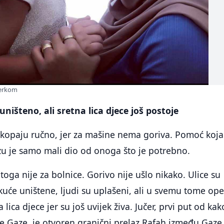
ćerkom
uništeno, ali sretna lica djece još postoje
ci kopaju ručno, jer za mašine nema goriva. Pomoć koja
zu je samo mali dio od onoga što je potrebno.
toga nije za bolnice. Gorivo nije ušlo nikako. Ulice su
kuće uništene, ljudi su uplašeni, ali u svemu tome ope
 lica djece jer su još uvijek živa. Jučer, prvi put od kak
e Gaze, je otvoren granični prelaz Rafah između Gaze 