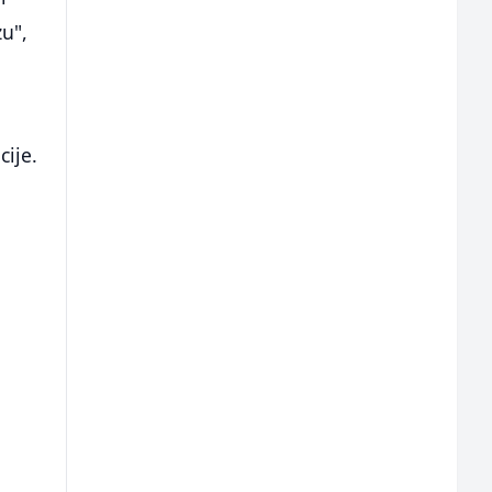
u",
cije.