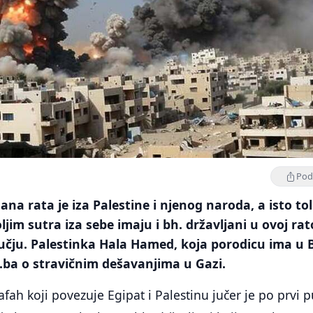
Podi
a rata je iza Palestine i njenog naroda, a isto tol
ljim sutra iza sebe imaju i bh. državljani u ovoj ra
ju. Palestinka Hala Hamed, koja porodicu ima u B
ix.ba o stravičnim dešavanjima u Gazi.
afah koji povezuje Egipat i Palestinu jučer je po prvi p