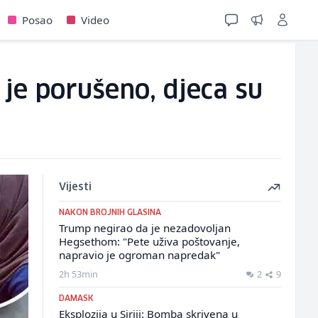
Posao
Video
je porušeno, djeca su
Vijesti
NAKON BROJNIH GLASINA
Trump negirao da je nezadovoljan
Hegsethom: "Pete uživa poštovanje,
napravio je ogroman napredak"
2h 53min
2
9
DAMASK
Eksplozija u Siriji: Bomba skrivena u