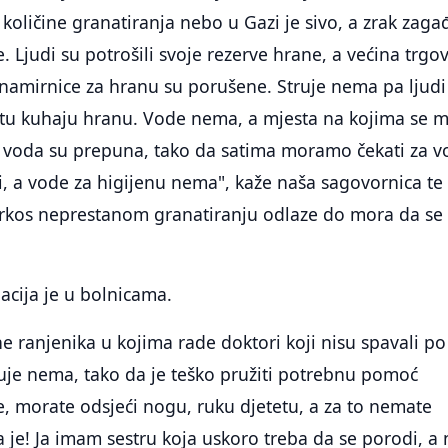
 količine granatiranja nebo u Gazi je sivo, a zrak zaga
. Ljudi su potrošili svoje rezerve hrane, a većina trgo
namirnice za hranu su porušene. Struje nema pa ljudi
i tu kuhaju hranu. Vode nema, a mjesta na kojima se 
ta voda su prepuna, tako da satima moramo čekati za v
li, a vode za higijenu nema", kaže naša sagovornica te
prkos neprestanom granatiranju odlaze do mora da se
acija je u bolnicama.
e ranjenika u kojima rade doktori koji nisu spavali po
uje nema, tako da je teško pružiti potrebnu pomoć
e, morate odsjeći nogu, ruku djetetu, a za to nemate
 je! Ja imam sestru koja uskoro treba da se porodi, a 