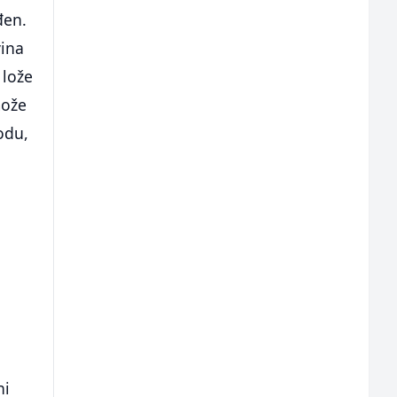
đen.
vina
 lože
može
odu,
ni