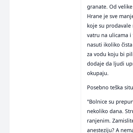
granate. Od velike
Hrane je sve manje
koje su prodavale 
vatru na ulicama 
nasuti ikoliko čis
za vodu koju bi pi
dodaje da ljudi u
okupaju.
Posebno teška situ
"Bolnice su prepun
nekoliko dana. Str
ranjenim. Zamislit
anesteziju? A nema