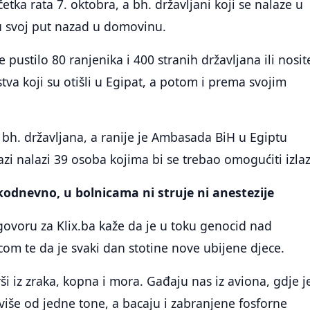
tka rata 7. oktobra, a bh. državljani koji se nalaze u
ju svoj put nazad u domovinu.
pustilo 80 ranjenika i 400 stranih državljana ili nosit
tva koji su otišli u Egipat, a potom i prema svojim
o bh. državljana, a ranije je Ambasada BiH u Egiptu
azi nalazi 39 osoba kojima bi se trebao omogućiti izla
odnevno, u bolnicama ni struje ni anestezije
ovoru za Klix.ba kaže da je u toku genocid nad
com te da je svaki dan stotine nove ubijene djece.
rši iz zraka, kopna i mora. Gađaju nas iz aviona, gdje 
više od jedne tone, a bacaju i zabranjene fosforne