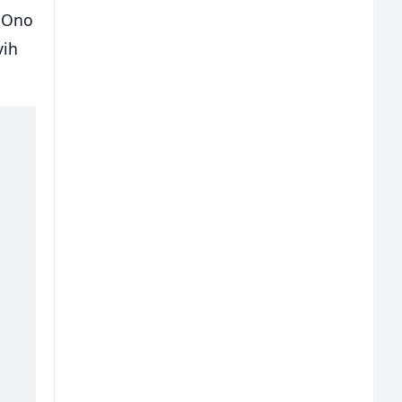
. Ono
vih