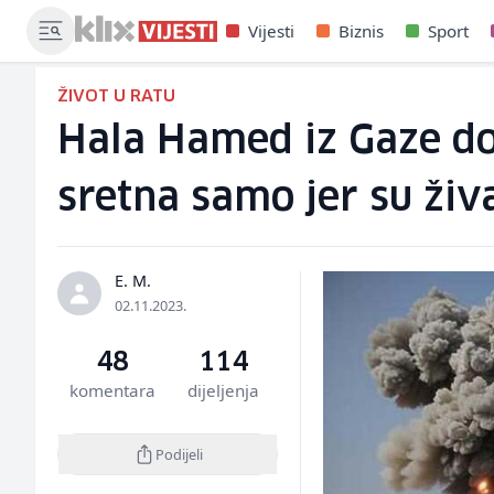
Vijesti
Biznis
Sport
ŽIVOT U RATU
Hala Hamed iz Gaze dok
sretna samo jer su živ
E. M.
02.11.2023.
48
114
komentara
dijeljenja
Podijeli