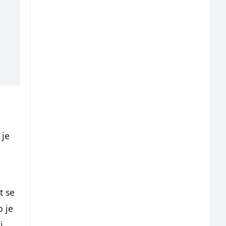
 je
t se
o je
i