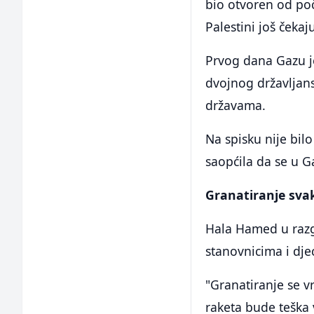
bio otvoren od poče
Palestini još čeka
Prvog dana Gazu je 
dvojnog državljans
državama.
Na spisku nije bil
saopćila da se u G
Granatiranje svak
Hala Hamed u razg
stanovnicima i dje
"Granatiranje se v
raketa bude teška 