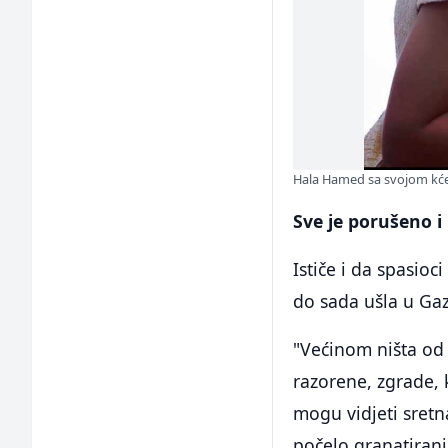
Hala Hamed sa svojom k
Sve je porušeno i 
Ističe i da spasio
do sada ušla u Ga
"Većinom ništa od 
razorene, zgrade, 
mogu vidjeti sretna
počelo granatiranj