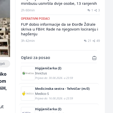
minibusu usmrtila dvije osobe, 13 ranjenih
2h 60min
1
3
OPERATIVNI PODACI
FUP dobio informacije da se Đorđe Ždrale
skriva u FBiH: Rade na njegovom lociranju i
hapšenju
3h 42min
21
49
Oglasi za posao
jeli
Higijeničarka (ž)
Invictus
iko
Prijava do: 30.08.2026. u 23:59
tom
iH,
Medicinska sestra - Tehničar (m/ž)
Medico-S
Prijava do: 16.08.2026. u 23:59
ut
Higijeničarka (ž)