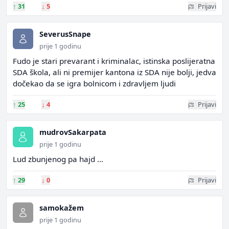
↑
31
↓
5
Prijavi
SeverusSnape
prije 1 godinu
Fudo je stari prevarant i kriminalac, istinska poslijeratna
SDA škola, ali ni premijer kantona iz SDA nije bolji, jedva
dočekao da se igra bolnicom i zdravljem ljudi
↑
25
↓
4
Prijavi
mudrovSakarpata
prije 1 godinu
Lud zbunjenog pa hajd ...
↑
29
↓
0
Prijavi
samokažem
prije 1 godinu