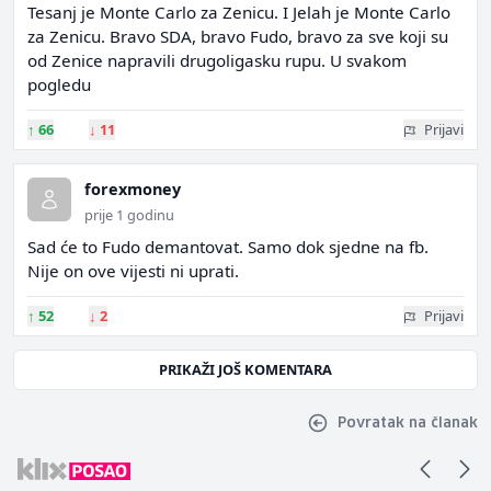
Tesanj je Monte Carlo za Zenicu. I Jelah je Monte Carlo
za Zenicu. Bravo SDA, bravo Fudo, bravo za sve koji su
od Zenice napravili drugoligasku rupu. U svakom
pogledu
↑
66
↓
11
Prijavi
forexmoney
prije 1 godinu
Sad će to Fudo demantovat. Samo dok sjedne na fb.
Nije on ove vijesti ni uprati.
↑
52
↓
2
Prijavi
PRIKAŽI JOŠ KOMENTARA
Povratak na članak