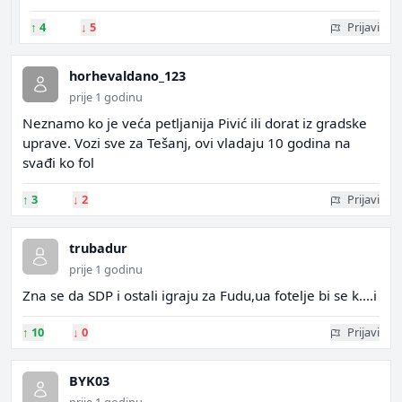
↑
4
↓
5
Prijavi
horhevaldano_123
prije 1 godinu
Neznamo ko je veća petljanija Pivić ili dorat iz gradske
uprave. Vozi sve za Tešanj, ovi vladaju 10 godina na
svađi ko fol
↑
3
↓
2
Prijavi
trubadur
prije 1 godinu
Zna se da SDP i ostali igraju za Fudu,ua fotelje bi se k....i
↑
10
↓
0
Prijavi
BYK03