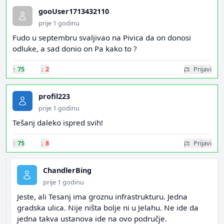
gooUser1713432110
prije 1 godinu
Fudo u septembru svaljivao na Pivica da on donosi
odluke, a sad donio on Pa kako to ?
↑
75
↓
2
Prijavi
profil223
prije 1 godinu
Tešanj daleko ispred svih!
↑
75
↓
8
Prijavi
ChandlerBing
prije 1 godinu
Jeste, ali Tesanj ima groznu infrastrukturu. Jedna
gradska ulica. Nije ništa bolje ni u Jelahu. Ne ide da
jedna takva ustanova ide na ovo područje.