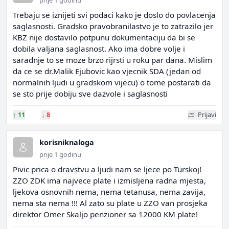
prije 1 godinu
Trebaju se iznijeti svi podaci kako je doslo do povlacenja
saglasnosti. Gradsko pravobranilastvo je to zatrazilo jer
KBZ nije dostavilo potpunu dokumentaciju da bi se
dobila valjana saglasnost. Ako ima dobre volje i
saradnje to se moze brzo rijrsti u roku par dana. Mislim
da ce se dr.Malik Ejubovic kao vjecnik SDA (jedan od
normalnih ljudi u gradskom vijecu) o tome postarati da
se sto prije dobiju sve dazvole i saglasnosti
↑
11
↓
8
Prijavi
korisniknaloga
prije 1 godinu
Pivic prica o dravstvu a ljudi nam se ljece po Turskoj!
ZZO ZDK ima najvece plate i izmisljena radna mjesta,
ljekova osnovnih nema, nema tetanusa, nema zavija,
nema sta nema !!! Al zato su plate u ZZO van prosjeka
direktor Omer Skaljo penzioner sa 12000 KM plate!