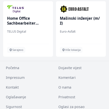
Home Office
Mašinski inženjer (m/
Sachbearbeiter
ž)
(m/w/d) für einen
TELUS Digital
Euro-Asfalt
bekannten deutschen
Energieversorger
Sarajevo
Više lokacija
Početna
Dojavite vijest
Impressum
Komentari
Kontakt
O nama
Oglašavanje
Privatnost
Sigurnost
Oglasi za posao