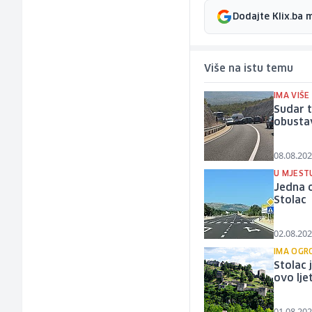
Dodajte Klix.ba 
Više na istu temu
IMA VIŠE
Sudar t
obusta
08.08.202
U MJEST
Jedna o
Stolac
02.08.202
IMA OGR
Stolac 
ovo lje
01.08.202