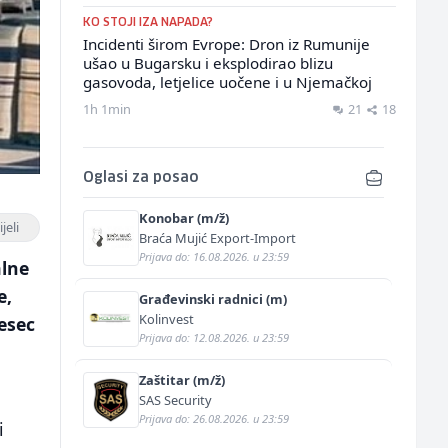
KO STOJI IZA NAPADA?
Incidenti širom Evrope: Dron iz Rumunije
ušao u Bugarsku i eksplodirao blizu
gasovoda, letjelice uočene i u Njemačkoj
1h 1min
21
18
Oglasi za posao
Konobar (m/ž)
jeli
Braća Mujić Export-Import
Prijava do: 16.08.2026. u 23:59
alne
e,
Građevinski radnici (m)
Kolinvest
jesec
Prijava do: 12.08.2026. u 23:59
Zaštitar (m/ž)
SAS Security
Prijava do: 26.08.2026. u 23:59
i