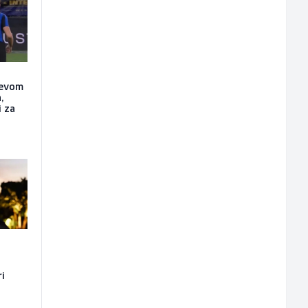
ćevom
,
i za
ri