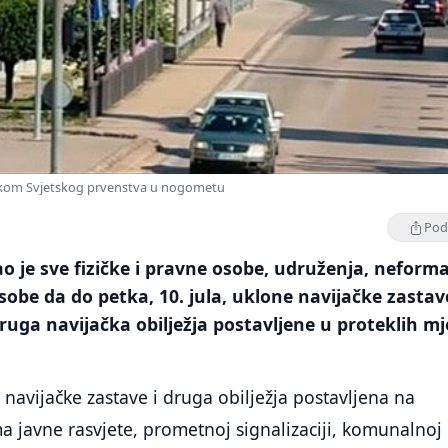
okom Svjetskog prvenstva u nogometu
Podi
o je sve fizičke i pravne osobe, udruženja, neform
sobe da do petka, 10. jula, uklone navijačke zastav
druga navijačka obilježja postavljene u proteklih m
 navijačke zastave i druga obilježja postavljena na
a javne rasvjete, prometnoj signalizaciji, komunalnoj 