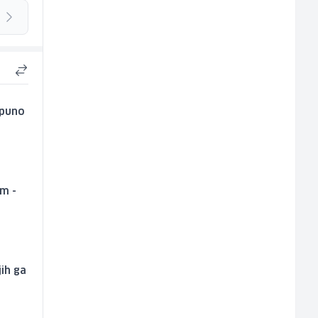
tpuno
um -
jih ga