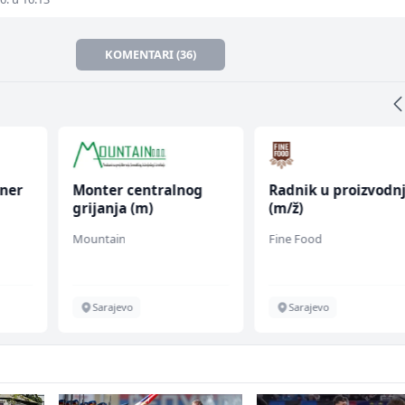
KOMENTARI (36)
oner
Monter centralnog
Radnik u proizvodnj
grijanja (m)
(m/ž)
Mountain
Fine Food
Sarajevo
Sarajevo