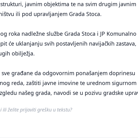
astrukturi, javnim objektima te na svim drugim javnim
ištvu ili pod upravljanjem Grada Stoca.
enog roka nadležne službe Grada Stoca i JP Komunalno
upit će uklanjanju svih postavljenih navijačkih zastava,
gih obilježja.
va sve građane da odgovornim ponašanjem doprinesu
og reda, zaštiti javne imovine te urednom sigurnom 
zgledu našeg grada, navodi se u pozivu gradske upra
ili želite prijaviti grešku u tekstu?