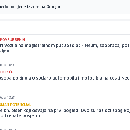
među omiljene izvore na Googlu
 POVRIJEĐENIH
ri vozila na magistralnom putu Stolac - Neum, saobraćaj po
vljen
6. u 10:31
U BLAĆE
soba poginula u sudaru automobila i motocikla na cesti Ne
6. u 13:31
OMAN POTENCIJAL
je bh. biser koji osvaja na prvi pogled: Ovo su razlozi zbog ko
to trebate posjetiti
6. u 16:13