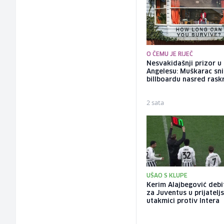
O ČEMU JE RIJEČ
Nesvakidašnji prizor u
Angelesu: Muškarac sni
billboardu nasred rask
2 sata
UŠAO S KLUPE
Kerim Alajbegović deb
za Juventus u prijatelj
utakmici protiv Intera