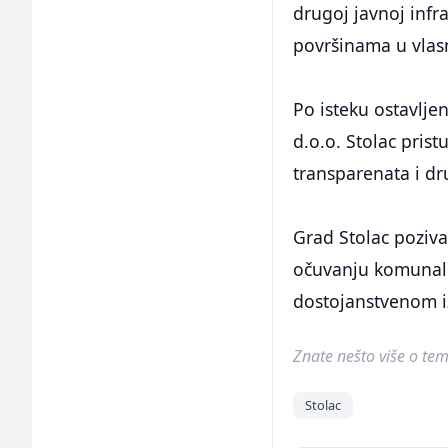
drugoj javnoj infr
površinama u vlasn
Po isteku ostavlj
d.o.o. Stolac prist
transparenata i dru
Grad Stolac pozi
očuvanju komunaln
dostojanstvenom i
Znate nešto više o temi 
Stolac