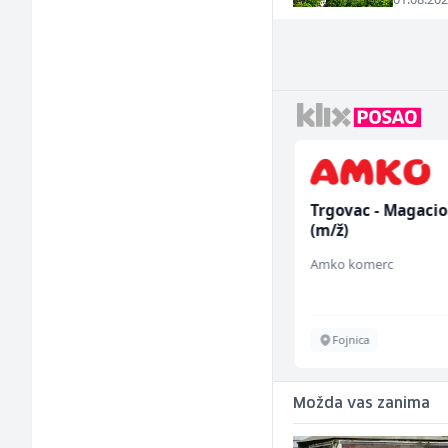
Vozač autobusa (m/ž)
Trgovac - Magaci
(m/ž)
Travel-Trans
Amko komerc
Sarajevo
Fojnica
Možda vas zanima