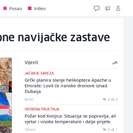
Posao
Video
one navijačke zastave
Vijesti
JAČANJE SAVEZA
Grčki planira slanje helikoptera Apache u
Emirate: Lovit će iranske dronove iznad
Dubaija
8min
2
0
VATRENA PRIJETNJA
Požar kod Konjica: Situacija se popravlja, ali
vjetar i visoke temperature i dalje prijete
16min
0
1