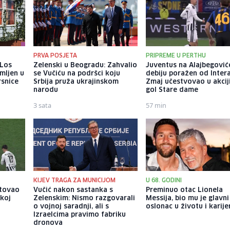
PRVA POSJETA
PRIPREME U PERTHU
 Los
Zelenski u Beogradu: Zahvalio
Juventus na Alajbegovi
mljen u
se Vučiću na podršci koju
debiju poražen od Intera
rsnice
Srbija pruža ukrajinskom
Zmaj učestvovao u akcij
narodu
gol Stare dame
3 sata
57 min
KIJEV TRAGA ZA MUNICIJOM
U 68. GODINI
itovao
Vučić nakon sastanka s
Preminuo otac Lionela
skoj
Zelenskim: Nismo razgovarali
Messija, bio mu je glavni
o vojnoj saradnji, ali s
oslonac u životu i karije
Izraelcima pravimo fabriku
dronova