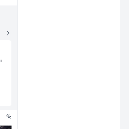
i
Skladišni radnik (m/ž)
Junior Marketing &
Recruiting Specialist
(m/ž)
Lidl BH
Mars Connect
Lepenica
Sarajevo