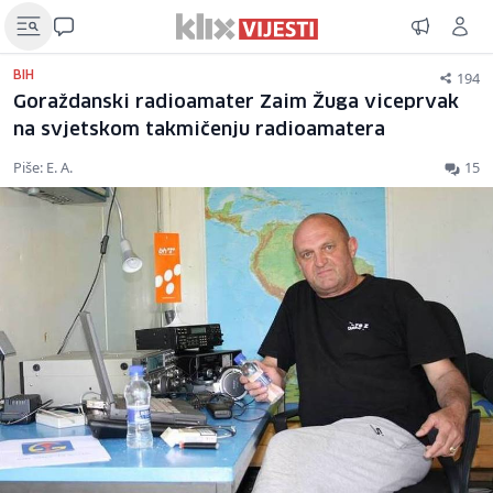
194
BIH
Goraždanski radioamater Zaim Žuga viceprvak
na svjetskom takmičenju radioamatera
Piše: E. A.
15