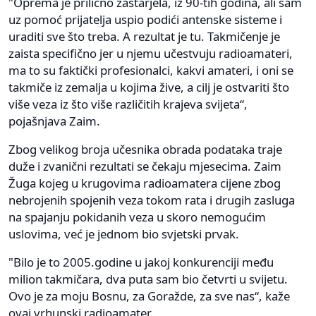
"Oprema je prilično zastarjela, iz 90-tih godina, ali sam
uz pomoć prijatelja uspio podići antenske sisteme i
uraditi sve što treba. A rezultat je tu. Takmičenje je
zaista specifično jer u njemu učestvuju radioamateri,
ma to su faktički profesionalci, kakvi amateri, i oni se
takmiče iz zemalja u kojima žive, a cilj je ostvariti što
više veza iz što više različitih krajeva svijeta“,
pojašnjava Zaim.
Zbog velikog broja učesnika obrada podataka traje
duže i zvanični rezultati se čekaju mjesecima. Zaim
Žuga kojeg u krugovima radioamatera cijene zbog
nebrojenih spojenih veza tokom rata i drugih zasluga
na spajanju pokidanih veza u skoro nemogućim
uslovima, već je jednom bio svjetski prvak.
"Bilo je to 2005.godine u jakoj konkurenciji među
milion takmičara, dva puta sam bio četvrti u svijetu.
Ovo je za moju Bosnu, za Goražde, za sve nas“, kaže
ovaj vrhunski radioamater.