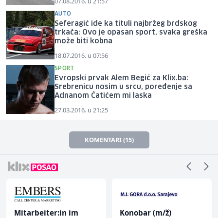
07.08.2016. u 21:57
AUTO
Seferagić ide ka tituli najbržeg brdskog
trkača: Ovo je opasan sport, svaka greška
može biti kobna
18.07.2016. u 07:56
SPORT
Evropski prvak Alem Begić za Klix.ba:
Srebrenicu nosim u srcu, poređenje sa
Adnanom Ćatićem mi laska
27.03.2016. u 21:25
KOMENTARI (15)
Mitarbeiter:in im
Konobar (m/ž)