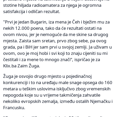
stotine hiljada radioamatera za njega je ogromna
satisfakcija i odličan rezultat.
"Prvi je jedan Bugarin, iza mena je Čeh i bježim mu za
nekih 12.000 poena, tako da će rezultati ostati na
ovom nivou, jer je nemoguće da me skine sa drugog
mjesta. Zaista sam sretan, prvo zbog sebe, pa ovog
grada, pa i BiH jer sam prvi u svojoj zemlji. Ja uživam u
ovom, ovo je moj hobi i svi koji to znaju cijeniti su mi
čestitali i za mene to mnogo znači“, ispričao je za
Klix.ba Zaim Žuga.
Žuga je osvojio drugo mjesto u pojedinačnoj
konkurenciji i to na uređaju male snage opsega do 160
metara u teškim uslovima isključivo zbog vremenskih
nepogoda koje su u vrijeme takmičenja zahvatile
nekoliko evropskih zemalja, između ostalih Njemačku i
Francusku.