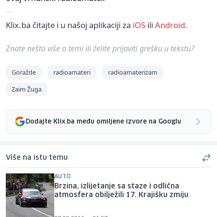
Klix.ba čitajte i u našoj aplikaciji za
iOS
ili
Android
.
Znate nešto više o temi ili želite prijaviti grešku u tekstu?
Goražde
radioamateri
radioamaterizam
Zaim Žuga
Dodajte Klix.ba među omiljene izvore na Googlu
Više na istu temu
AUTO
Brzina, izlijetanje sa staze i odlična
atmosfera obilježili 17. Krajišku zmiju