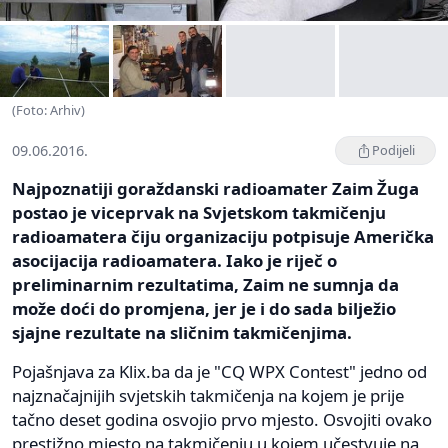
(Foto: Arhiv)
09.06.2016.
Podijeli
Najpoznatiji goraždanski radioamater Zaim Žuga
postao je viceprvak na Svjetskom takmičenju
radioamatera čiju organizaciju potpisuje Američka
asocijacija radioamatera. Iako je riječ o
preliminarnim rezultatima, Zaim ne sumnja da
može doći do promjena, jer je i do sada bilježio
sjajne rezultate na sličnim takmičenjima.
Pojašnjava za Klix.ba da je "CQ WPX Contest" jedno od
najznačajnijih svjetskih takmičenja na kojem je prije
tačno deset godina osvojio prvo mjesto. Osvojiti ovako
prestižno mjesto na takmičenju u kojem učestvuje na