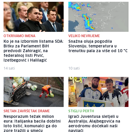
OTKRIVAMO IMENA
VELIKO NEVRIJEME
Ko je na izbornim listama SDA:
Snažna oluja pogodila
Bitku za Parlament BiH
Sloveniju, temperatura u
predvodi Zahiragić, na
trenutku pala za više od 10 °C
federalnoj listi Pivić,
Izetbegović i Halilagić
14 sati
10 sati
SRETAN ZAVRŠETAK DRAME
STIGLI U PERTH
Nesporazum težak milion
Igrači Juventusa sletjeli u
eura: Italijanka bacila dobitni
Australiju, Alajbegovića na
loto listić, komunalci ga do
aerodromu dočekali naši
zore tražili u smeću
navijači