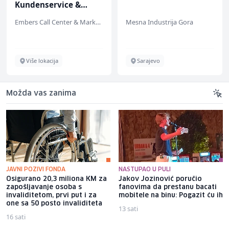
Kundenservice &
Support (m/w/d)
Embers Call Center & Marketing
Mesna Industrija Gora
Više lokacija
Sarajevo
Možda vas zanima
JAVNI POZIVI FONDA
NASTUPAO U PULI
Osigurano 20,3 miliona KM za
Jakov Jozinović poručio
zapošljavanje osoba s
fanovima da prestanu bacati
invaliditetom, prvi put i za
mobitele na binu: Pogazit ću ih
one sa 50 posto invaliditeta
13 sati
16 sati