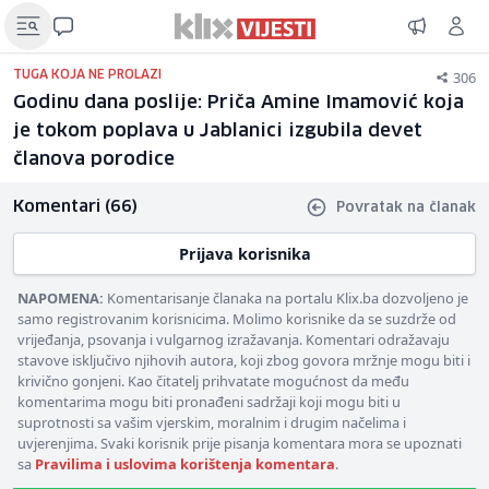
306
TUGA KOJA NE PROLAZI
Godinu dana poslije: Priča Amine Imamović koja
je tokom poplava u Jablanici izgubila devet
članova porodice
Komentari (66)
Povratak na članak
Prijava korisnika
NAPOMENA:
Komentarisanje članaka na portalu Klix.ba dozvoljeno je
samo registrovanim korisnicima. Molimo korisnike da se suzdrže od
vrijeđanja, psovanja i vulgarnog izražavanja. Komentari odražavaju
stavove isključivo njihovih autora, koji zbog govora mržnje mogu biti i
krivično gonjeni. Kao čitatelj prihvatate mogućnost da među
komentarima mogu biti pronađeni sadržaji koji mogu biti u
suprotnosti sa vašim vjerskim, moralnim i drugim načelima i
uvjerenjima. Svaki korisnik prije pisanja komentara mora se upoznati
sa
Pravilima i uslovima korištenja komentara
.