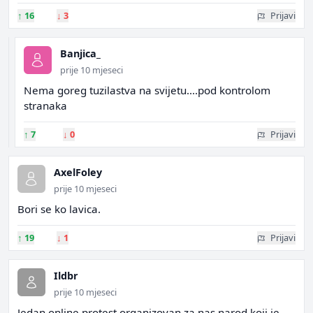
↑
16
↓
3
Prijavi
Banjica_
prije 10 mjeseci
Nema goreg tuzilastva na svijetu....pod kontrolom
stranaka
↑
7
↓
0
Prijavi
AxelFoley
prije 10 mjeseci
Bori se ko lavica.
↑
19
↓
1
Prijavi
Ildbr
prije 10 mjeseci
Jedan online protest organizovan za nas narod koji je