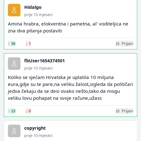
Hidalgo
prije 10 mjeseci
Amina hrabra, elokventna i pametna, al' voditeljica ne
zna dva pitanja postaviti
↑
36
↓
1
Prijavi
fbUser1654374501
prije 10 mjeseci
Koliko se sjećam Hrvatska je uplatila 10 miljuna
eura,gdje su te pare,na veliku žalost,izgleda da političari
jedva čekaju da se desi ovako nešto,tako da mogu
veliku lovu pohapat na svoje račune,užass
↑
23
↓
0
Prijavi
copyright
prije 10 mjeseci