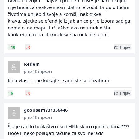
Divna djevojka....najveći problem u BiH je narod kojeg
nije briga za ovakve stvari ..bitno je voditi brigu o tuđim
životima uhljebiti svoje a komšiji nek crkve
krava...sjetite se efendije iz Jablanice prije izbora sad ga
nema ni na mapi...tužilaštvo ako ne uradi ništa
konkretno treba blokirati sve pa nek ide u pm
↑
18
↓
0
Prijavi
Redem
prije 10 mjeseci
Koja vlast .... ne kukajte , sami ste sebi izabrali .
↑
6
↓
0
Prijavi
gooUser1731356446
prije 10 mjeseci
Šta je radilo tužilaštvo i sud HNK skoro godinu dana????
Hoće li neko polagati račune za svoj nerad?