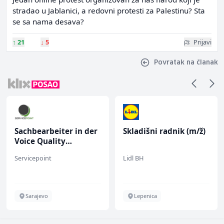
stradao u Jablanici, a redovni protesti za Palestinu? Sta
se sa nama desava?
↑
21
↓
5
Prijavi
Povratak na članak
Sachbearbeiter in der
Skladišni radnik (m/ž)
Voice Quality
Management (m/w)
Servicepoint
Lidl BH
Sarajevo
Lepenica