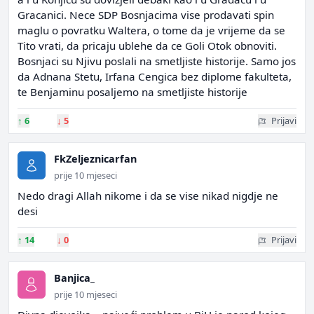
Gracanici. Nece SDP Bosnjacima vise prodavati spin
maglu o povratku Waltera, o tome da je vrijeme da se
Tito vrati, da pricaju ublehe da ce Goli Otok obnoviti.
Bosnjaci su Njivu poslali na smetljiste historije. Samo jos
da Adnana Stetu, Irfana Cengica bez diplome fakulteta,
te Benjaminu posaljemo na smetljiste historije
↑
6
↓
5
Prijavi
FkZeljeznicarfan
prije 10 mjeseci
Nedo dragi Allah nikome i da se vise nikad nigdje ne
desi
↑
14
↓
0
Prijavi
Banjica_
prije 10 mjeseci