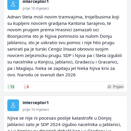
interceptor1
prije 10 mjeseci
Adnan Steta misli novim tramvajima, trojelbusima koji
su kupljeni novcem gradjana Kantona Sarajevo, te
novom prugom prema Hrasnici zamazati oci
Bosnjacima sto je Njjiva pomnozio sa nulom Donju
Jablanicu, sto je uskratio svu pomoc i nije htio prugu
sanirati pa je turski Cengiz Insaat obnovio svojim
novcem zeljeznicku prugu. SDP i Njiva pa i Steta izgubili
su nacelnike u Konjicu, Jablanici, Gradaccu i Gracanici,
pa i Maglaju. Neka se zapitaju jel Neka Njiva kriv za
ovo. Narodu ce svanuti dan 2026
↑
12
↓
4
Prijavi
interceptor1
prije 10 mjeseci
Njiva se nije ni pocesao poslije katastrofe u Donjoj
Jablanici zato je SDP 2024 izgubio nacelnika u Jablanici,
a i u Konjicu su dovizjeli debakl kao i u Gradacu i u