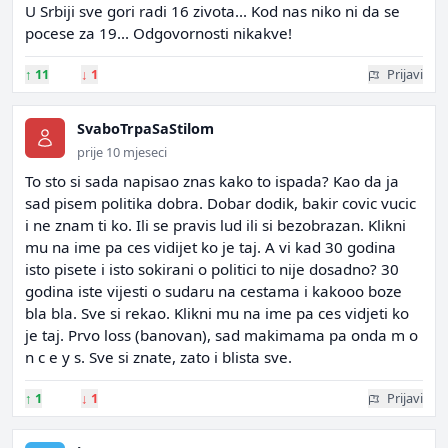
U Srbiji sve gori radi 16 zivota... Kod nas niko ni da se
pocese za 19... Odgovornosti nikakve!
↑
11
↓
1
Prijavi
SvaboTrpaSaStilom
prije 10 mjeseci
To sto si sada napisao znas kako to ispada? Kao da ja
sad pisem politika dobra. Dobar dodik, bakir covic vucic
i ne znam ti ko. Ili se pravis lud ili si bezobrazan. Klikni
mu na ime pa ces vidijet ko je taj. A vi kad 30 godina
isto pisete i isto sokirani o politici to nije dosadno? 30
godina iste vijesti o sudaru na cestama i kakooo boze
bla bla. Sve si rekao. Klikni mu na ime pa ces vidjeti ko
je taj. Prvo loss (banovan), sad makimama pa onda m o
n c e y s. Sve si znate, zato i blista sve.
↑
1
↓
1
Prijavi