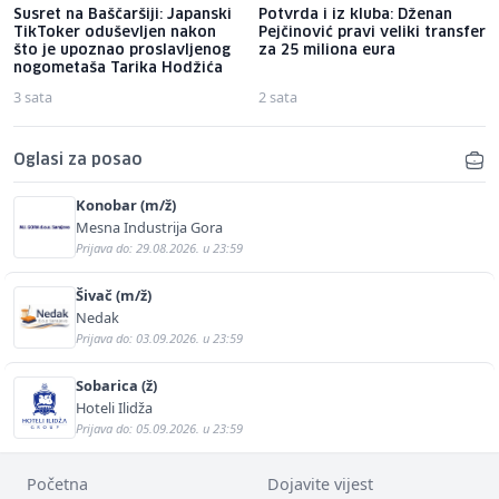
Susret na Baščaršiji: Japanski
Potvrda i iz kluba: Dženan
TikToker oduševljen nakon
Pejčinović pravi veliki transfer
što je upoznao proslavljenog
za 25 miliona eura
nogometaša Tarika Hodžića
3 sata
2 sata
Oglasi za posao
Konobar (m/ž)
Mesna Industrija Gora
Prijava do: 29.08.2026. u 23:59
Šivač (m/ž)
Nedak
Prijava do: 03.09.2026. u 23:59
Sobarica (ž)
Hoteli Ilidža
Prijava do: 05.09.2026. u 23:59
Početna
Dojavite vijest