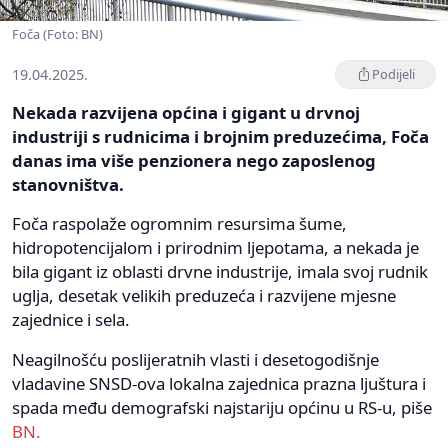
Foča (Foto: BN)
19.04.2025.
Podijeli
Nekada razvijena općina i gigant u drvnoj
industriji s rudnicima i brojnim preduzećima, Foča
danas ima više penzionera nego zaposlenog
stanovništva.
Foča raspolaže ogromnim resursima šume,
hidropotencijalom i prirodnim ljepotama, a nekada je
bila gigant iz oblasti drvne industrije, imala svoj rudnik
uglja, desetak velikih preduzeća i razvijene mjesne
zajednice i sela.
Neagilnošću poslijeratnih vlasti i desetogodišnje
vladavine SNSD-ova lokalna zajednica prazna ljuštura i
spada među demografski najstariju općinu u RS-u, piše
BN.