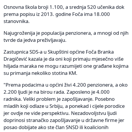
Osnovna škola broji 1.100, a srednja 520 učenika dok
prema popisu iz 2013. godine Foča ima 18.000
stanovnika.
Najugroženija je populacija penzionera, a mnogi od njih
tvrde da jedva preživljavaju.
Zastupnica SDS-a u Skupštini općine Foča Branka
Dragičević kazala je da oni koji primaju mjesečno više
hiljada maraka ne mogu razumijeti one građane kojima
su primanja nekoliko stotina KM.
"Prema podacima u općini živi 4.200 penzionera, a oko
2.200 ljudi je na birou rada. Zaposleno je 4.000
radnika. Veliki problem je zapošljavanje. Posebno
mladih koji odlaze u Srbiju, a ponekad i cijele porodice
jer ovdje ne vide perspektivu. Nezadovoljstvu ljudi
doprinosi stranačko zapošljavanje u državne firme jer
posao dobijate ako ste član SNSD ili koalicionih