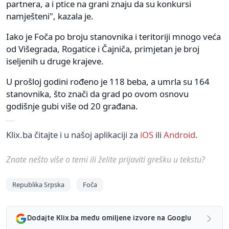
partnera, a i ptice na grani znaju da su konkursi
namješteni", kazala je.
Iako je Foča po broju stanovnika i teritoriji mnogo veća
od Višegrada, Rogatice i Čajniča, primjetan je broj
iseljenih u druge krajeve.
U prošloj godini rođeno je 118 beba, a umrla su 164
stanovnika, što znači da grad po ovom osnovu
godišnje gubi više od 20 građana.
Klix.ba čitajte i u našoj aplikaciji za
iOS
ili
Android
.
Znate nešto više o temi ili želite prijaviti grešku u tekstu?
Republika Srpska
Foča
Dodajte Klix.ba među omiljene izvore na Googlu