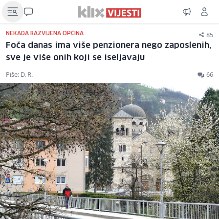
85
NEKADA RAZVIJENA OPĆINA
Foča danas ima više penzionera nego zaposlenih,
sve je više onih koji se iseljavaju
Piše: D. R.
66