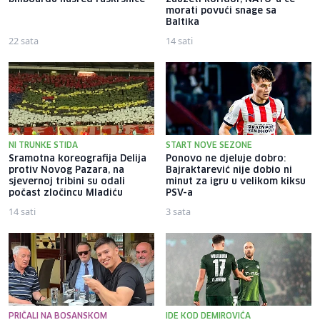
morati povući snage sa
Baltika
22 sata
14 sati
NI TRUNKE STIDA
START NOVE SEZONE
Sramotna koreografija Delija
Ponovo ne djeluje dobro:
protiv Novog Pazara, na
Bajraktarević nije dobio ni
sjevernoj tribini su odali
minut za igru u velikom kiksu
počast zločincu Mladiću
PSV-a
14 sati
3 sata
PRIČALI NA BOSANSKOM
IDE KOD DEMIROVIĆA