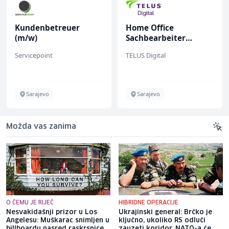
Kundenbetreuer
Home Office
(m/w)
Sachbearbeiter
(m/w/d) für einen
Servicepoint
TELUS Digital
bekannten deutschen
Energieversorger
Sarajevo
Sarajevo
Možda vas zanima
O ČEMU JE RIJEČ
HIBRIDNE OPERACIJE
Nesvakidašnji prizor u Los
Ukrajinski general: Brčko je
Angelesu: Muškarac snimljen u
ključno, ukoliko RS odluči
billboardu nasred raskrsnice
zauzeti koridor, NATO-a će