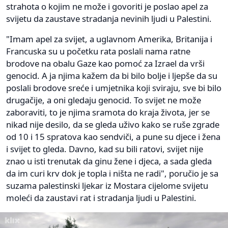
strahota o kojim ne može i govoriti je poslao apel za
svijetu da zaustave stradanja nevinih ljudi u Palestini.
"Imam apel za svijet, a uglavnom Amerika, Britanija i
Francuska su u početku rata poslali nama ratne
brodove na obalu Gaze kao pomoć za Izrael da vrši
genocid. A ja njima kažem da bi bilo bolje i ljepše da su
poslali brodove sreće i umjetnika koji sviraju, sve bi bilo
drugačije, a oni gledaju genocid. To svijet ne može
zaboraviti, to je njima sramota do kraja života, jer se
nikad nije desilo, da se gleda uživo kako se ruše zgrade
od 10 i 15 spratova kao sendviči, a pune su djece i žena
i svijet to gleda. Davno, kad su bili ratovi, svijet nije
znao u isti trenutak da ginu žene i djeca, a sada gleda
da im curi krv dok je topla i ništa ne radi", poručio je sa
suzama palestinski ljekar iz Mostara cijelome svijetu
moleći da zaustavi rat i stradanja ljudi u Palestini.