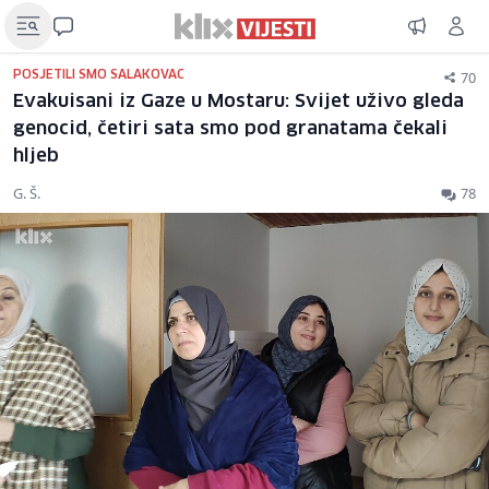
70
POSJETILI SMO SALAKOVAC
Evakuisani iz Gaze u Mostaru: Svijet uživo gleda
genocid, četiri sata smo pod granatama čekali
hljeb
G. Š.
78