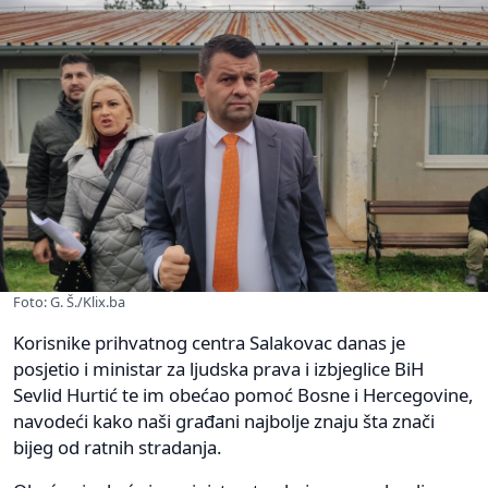
Foto: G. Š./Klix.ba
Korisnike prihvatnog centra Salakovac danas je
posjetio i ministar za ljudska prava i izbjeglice BiH
Sevlid Hurtić te im obećao pomoć Bosne i Hercegovine,
navodeći kako naši građani najbolje znaju šta znači
bijeg od ratnih stradanja.