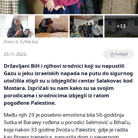
+13
(Foto: G. Š./Klix.ba)
23.11.2023.
Podijeli
Državljani BiH i njihovi srodnici koji su napustili
Gazu u jeku izraelskih napada na putu do sigurnog
utočišta stigli su u izbjeglički centar Salakovac kod
Mostara. Ispričali su nam kako su sa svojim
porodicama i srodnicima izbjegli iz ratom
pogođene Palestine.
Među njih 29 je posebno emotivna bila 56-godišnja
Sutka el Barawy rođena u porodici Selimović u Bihaću,
koja nakon 33 godine života u Palestini, gdje je radila
kao fitness trenerica, napustila dom u sjevernom