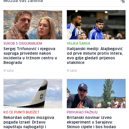
Možda vas zanima
SUKOB S OSIGURANJEM
VELIKA ŠANSA
Sergej Trifunović i njegova
Italijanski mediji: Alajbegović
supruga privedeni nakon
od prve minute protiv Intera,
incidenta u tržnom centru u
evo gdje gledati prijenos
Beogradu
utakmice
4 sata
4 sata
KO ĆE PUNITI BUDŽET
PRIVUKAO PAŽNJU
Rekordan odljev mozgova
Britanski novinar izveo
pogađa Izrael: Državu
eksperiment u Sarajevu:
napuštaju najbogatiji i
Skinuo cipele i bos hodao