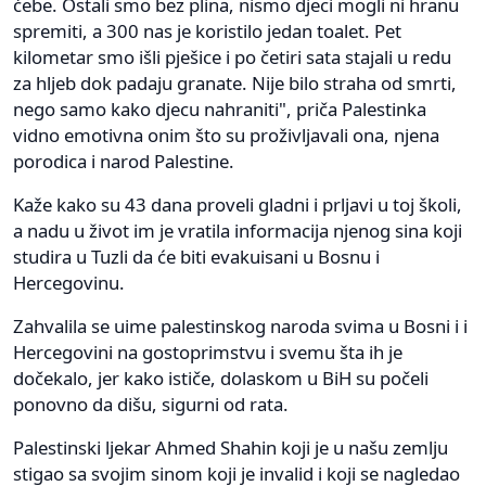
ćebe. Ostali smo bez plina, nismo djeci mogli ni hranu
spremiti, a 300 nas je koristilo jedan toalet. Pet
kilometar smo išli pješice i po četiri sata stajali u redu
za hljeb dok padaju granate. Nije bilo straha od smrti,
nego samo kako djecu nahraniti", priča Palestinka
vidno emotivna onim što su proživljavali ona, njena
porodica i narod Palestine.
Kaže kako su 43 dana proveli gladni i prljavi u toj školi,
a nadu u život im je vratila informacija njenog sina koji
studira u Tuzli da će biti evakuisani u Bosnu i
Hercegovinu.
Zahvalila se uime palestinskog naroda svima u Bosni i i
Hercegovini na gostoprimstvu i svemu šta ih je
dočekalo, jer kako ističe, dolaskom u BiH su počeli
ponovno da dišu, sigurni od rata.
Palestinski ljekar Ahmed Shahin koji je u našu zemlju
stigao sa svojim sinom koji je invalid i koji se nagledao