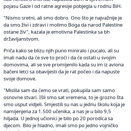
pojasu Gaze i od ratne agresije pobjegla u rodnu BiH.
"Nismo sretni, ali smo dobro. Ono što je najvažnije je
da smo živi i zdravi i molimo Boga da narod Palestine
ostane živ", kazala je emotivna Palestinka sa bh
državljanstvom.
Priča kako se blizu njih puno miniralo i pucalo, ali su
imali nadu da će sve to proći i da će ostati u svojim
domovima, ali se sve promijenilo kada su im iz aviona
bačeni letci sa obavijesti da je rat počeo i da napuste
svoje domove.
"Mislila sam da ćemo se vrati, pokupila sam samo
osnovne stvari. Išli smo sat vremena, to je grozno šta
smo usput vidjeli. Smjestili su nas u jednu školu koja je
namijenjena za 1.500 učenika, a nas je u bilo 9,5
hiljada. U jednoj učionici je bilo po 20 porodica sa
djecom. Bilo je hladno, imali smo po jedno vojničko