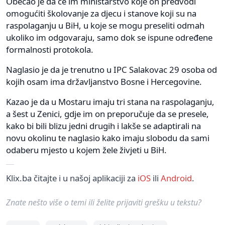
Obećao je da će im ministarstvo koje on predvodi
omogućiti školovanje za djecu i stanove koji su na
raspolaganju u BiH, u koje se mogu preseliti odmah
ukoliko im odgovaraju, samo dok se ispune određene
formalnosti protokola.
Naglasio je da je trenutno u IPC Salakovac 29 osoba od
kojih osam ima državljanstvo Bosne i Hercegovine.
Kazao je da u Mostaru imaju tri stana na raspolaganju,
a šest u Zenici, gdje im on preporučuje da se presele,
kako bi bili blizu jedni drugih i lakše se adaptirali na
novu okolinu te naglasio kako imaju slobodu da sami
odaberu mjesto u kojem žele živjeti u BiH.
Klix.ba čitajte i u našoj aplikaciji za
iOS
ili
Android
.
Znate nešto više o temi ili želite prijaviti grešku u tekstu?