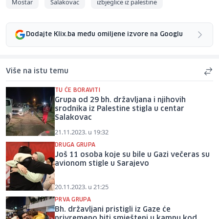
Mostar
Salakovac
izbjeglice iz palestine
Dodajte Klix.ba među omiljene izvore na Googlu
Više na istu temu
TU ĆE BORAVITI
Grupa od 29 bh. državljana i njihovih
srodnika iz Palestine stigla u centar
Salakovac
21.11.2023. u 19:32
DRUGA GRUPA
Još 11 osoba koje su bile u Gazi večeras su
avionom stigle u Sarajevo
20.11.2023. u 21:25
PRVA GRUPA
Bh. državljani pristigli iz Gaze će
privremeno biti smješteni u kampu kod