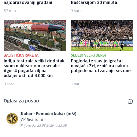
najobrazovaniji građani
Baščaršijom 30 minuta
57 min
3 sata
BALISTIČKA RAKETA
SLIJEDI VELIKI DERBI
Indija testirala veliki dodatak
Pogledajte slavlje igrača i
svom nuklearnom arsenalu:
navijača Željezničara nakon
Agni-4 pogađa cilj na
pobjede na otvaranju sezone
udaljenosti od 4.000 km
3 sata
1 sat
Oglasi za posao
Kuhar - Pomoćni kuhar (m/ž)
CK Ristorante
Prijava do: 23.08.2026. u 23:59