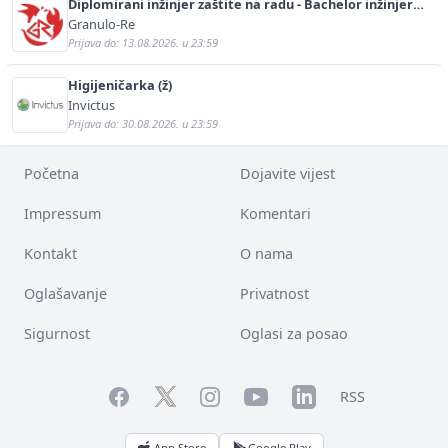
Diplomirani inžinjer zaštite na radu - Bachelor inžinjer
sigurnosti i pomoći (m/ž)
Granulo-Re
Prijava do: 13.08.2026. u 23:59
Higijeničarka (ž)
Invictus
Prijava do: 30.08.2026. u 23:59
Početna
Dojavite vijest
Impressum
Komentari
Kontakt
O nama
Oglašavanje
Privatnost
Sigurnost
Oglasi za posao
Facebook
YouTube
LinkedIn
Twitter
Instagram
RSS
App Store
Google Play