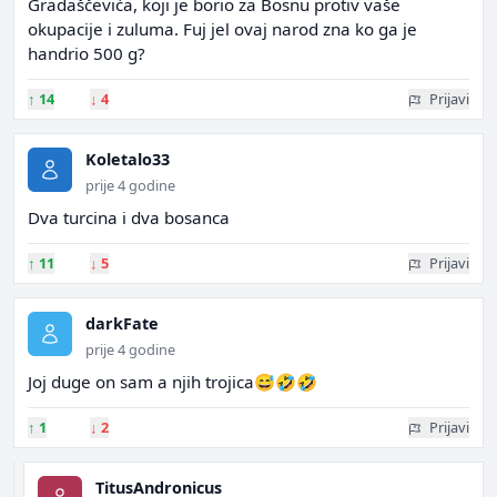
Gradaščevića, koji je borio za Bosnu protiv vaše
okupacije i zuluma. Fuj jel ovaj narod zna ko ga je
handrio 500 g?
↑
14
↓
4
Prijavi
Koletalo33
prije 4 godine
Dva turcina i dva bosanca
↑
11
↓
5
Prijavi
darkFate
prije 4 godine
Joj duge on sam a njih trojica😅🤣🤣
↑
1
↓
2
Prijavi
TitusAndronicus