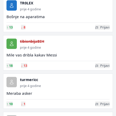
TR0LEX
prije 4 godine
Bošnje na aparatima
↑
13
↓
8
Prijavi
tibionbijaBIH
prije 4 godine
Mile vas dribla kakav Messi
↑
18
↓
13
Prijavi
turmericc
prije 4 godine
Meraba asker
↑
10
↓
1
Prijavi