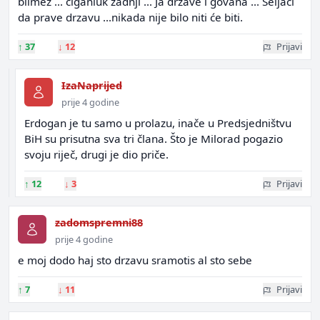
bilmez ... ciganluk zadnji ... Ja drzave i govana ... Seljaci
da prave drzavu ...nikada nije bilo niti će biti.
↑
37
↓
12
Prijavi
IzaNaprijed
prije 4 godine
Erdogan je tu samo u prolazu, inače u Predsjedništvu
BiH su prisutna sva tri člana. Što je Milorad pogazio
svoju riječ, drugi je dio priče.
↑
12
↓
3
Prijavi
zadomspremni88
prije 4 godine
e moj dodo haj sto drzavu sramotis al sto sebe
↑
7
↓
11
Prijavi