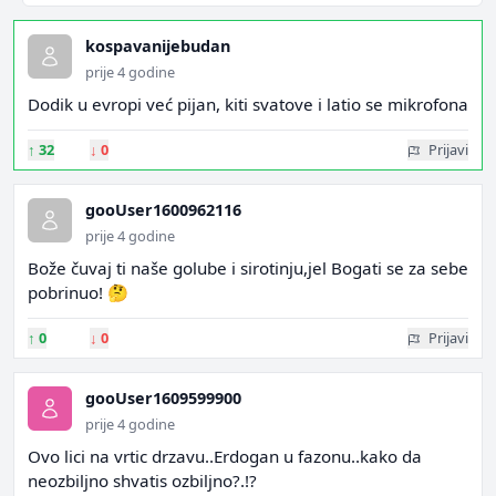
kospavanijebudan
prije 4 godine
Dodik u evropi već pijan, kiti svatove i latio se mikrofona
↑
32
↓
0
Prijavi
gooUser1600962116
prije 4 godine
Bože čuvaj ti naše golube i sirotinju,jel Bogati se za sebe
pobrinuo! 🤔
↑
0
↓
0
Prijavi
gooUser1609599900
prije 4 godine
Ovo lici na vrtic drzavu..Erdogan u fazonu..kako da
neozbiljno shvatis ozbiljno?.!?