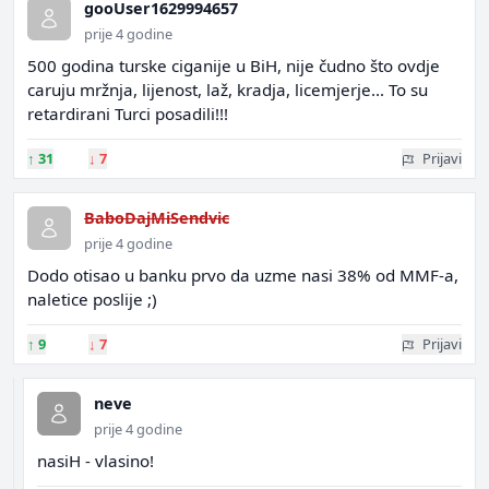
gooUser1629994657
prije 4 godine
500 godina turske ciganije u BiH, nije čudno što ovdje
caruju mržnja, lijenost, laž, kradja, licemjerje... To su
retardirani Turci posadili!!!
↑
31
↓
7
Prijavi
BaboDajMiSendvic
prije 4 godine
Dodo otisao u banku prvo da uzme nasi 38% od MMF-a,
naletice poslije ;)
↑
9
↓
7
Prijavi
neve
prije 4 godine
nasiH - vlasino!