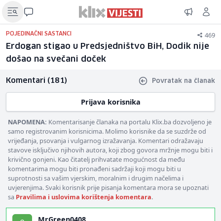
469
POJEDINAČNI SASTANCI
Erdogan stigao u Predsjedništvo BiH, Dodik nije
došao na svečani doček
Komentari (181)
Povratak na članak
Prijava korisnika
NAPOMENA:
Komentarisanje članaka na portalu Klix.ba dozvoljeno je
samo registrovanim korisnicima. Molimo korisnike da se suzdrže od
vrijeđanja, psovanja i vulgarnog izražavanja. Komentari odražavaju
stavove isključivo njihovih autora, koji zbog govora mržnje mogu biti i
krivično gonjeni. Kao čitatelj prihvatate mogućnost da među
komentarima mogu biti pronađeni sadržaji koji mogu biti u
suprotnosti sa vašim vjerskim, moralnim i drugim načelima i
uvjerenjima. Svaki korisnik prije pisanja komentara mora se upoznati
sa
Pravilima i uslovima korištenja komentara
.
MrGreen0408