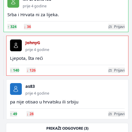
prije 4 godine
Srba i Hrvata ni za lijeka.
↑
324
↓
36
Prijavi
JohnyG
prije 4 godine
Ljepota, šta reći
↑
140
↓
126
Prijavi
as83
prije 4 godine
pa nije otisao u hrvatsku ili srbiju
↑
49
↓
28
Prijavi
PRIKAŽI ODGOVORE (3)