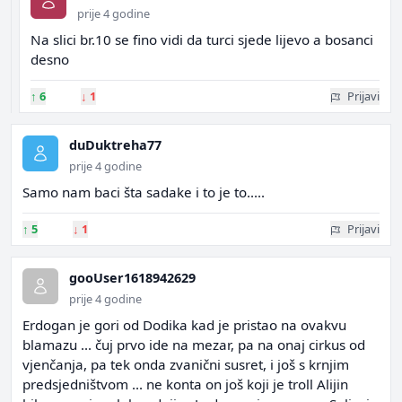
prije 4 godine
Na slici br.10 se fino vidi da turci sjede lijevo a bosanci
desno
↑
6
↓
1
Prijavi
duDuktreha77
prije 4 godine
Samo nam baci šta sadake i to je to.....
↑
5
↓
1
Prijavi
gooUser1618942629
prije 4 godine
Erdogan je gori od Dodika kad je pristao na ovakvu
blamazu ... čuj prvo ide na mezar, pa na onaj cirkus od
vjenčanja, pa tek onda zvanični susret, i još s krnjim
predsjedništvom ... ne konta on još koji je troll Alijin