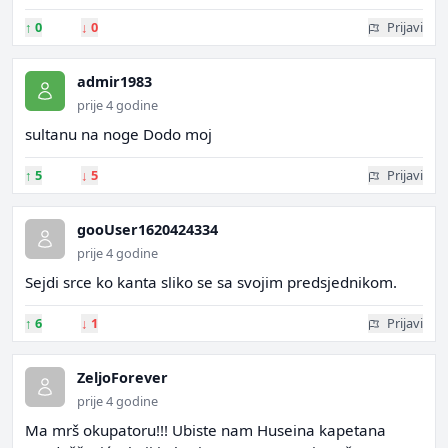
↑
0
↓
0
Prijavi
admir1983
prije 4 godine
sultanu na noge Dodo moj
↑
5
↓
5
Prijavi
gooUser1620424334
prije 4 godine
Sejdi srce ko kanta sliko se sa svojim predsjednikom.
↑
6
↓
1
Prijavi
ZeljoForever
prije 4 godine
Ma mrš okupatoru!!! Ubiste nam Huseina kapetana