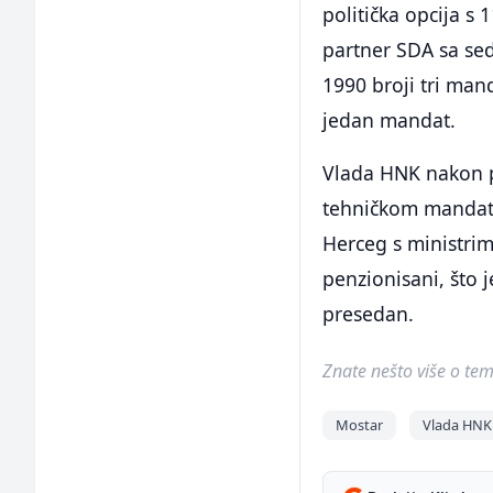
politička opcija s
partner SDA sa se
1990 broji tri man
jedan mandat.
Vlada HNK nakon pr
tehničkom mandatu
Herceg s ministrim
penzionisani, što 
presedan.
Znate nešto više o temi 
Mostar
Vlada HNK