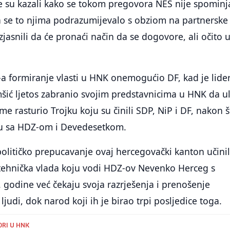
ke su kazali kako se tokom pregovora NES nije spominj
a se to njima podrazumijevalo s obziom na partnerske
zjasnili da će pronaći način da se dogovore, ali očito 
S-a formiranje vlasti u HNK onemogućio DF, kad je lider
šić ljetos zabranio svojim predstavnicima u HNK da u
ime rasturio Trojku koju su činili SDP, NiP i DF, nakon 
du sa HDZ-om i Devedesetkom.
 političko prepucavanje ovaj hercegovački kanton učini
tehnička vlada koju vodi HDZ-ov Nevenko Herceg s
. godine već čekaju svoja razrješenja i prenošenje
judi, dok narod koji ih je birao trpi posljedice toga.
RI U HNK