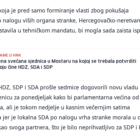
oja je pred samo formiranje vlasti zbog pokušaja
 nalogu viših organa stranke, Hercegovačko-neretvan
tavila u tehničkom mandatu, bi mogla sada zaista isp
AME U HNK
a svečana sjednica u Mostaru na kojoj se trebala potvrditi
oju čine HDZ, SDA i SDP
HDZ, SDP i SDA prošle sedmice dogovorili novu vladu 
jenicu za ponedjeljak kako bi parlamentarna većina od
a, ali je tokom nedjelje u kasnim večernjim satima
 jer je lokalna SDA po nalogu vrha stranke morala u 
kao svoga partnera, što je bilo neprihvatljivo za SDP i