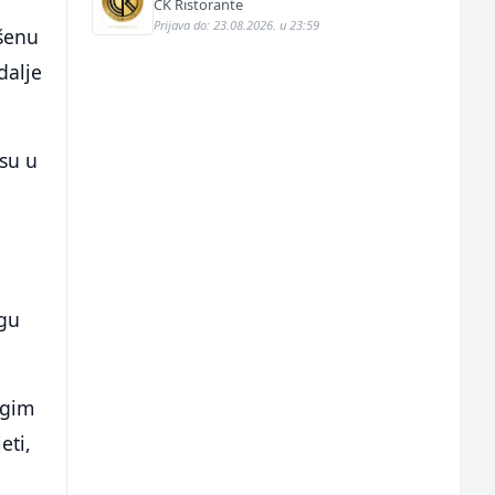
CK Ristorante
Prijava do: 23.08.2026. u 23:59
ršenu
dalje
 su u
ugu
ugim
eti,