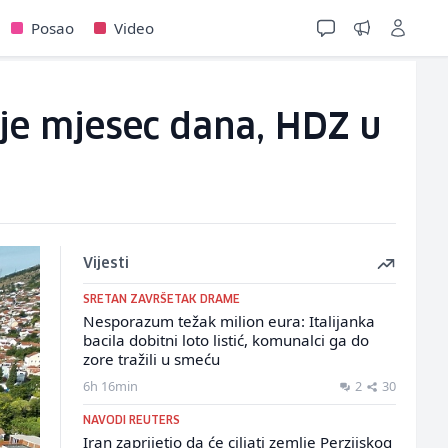
Posao
Video
ije mjesec dana, HDZ u
Vijesti
SRETAN ZAVRŠETAK DRAME
Nesporazum težak milion eura: Italijanka
bacila dobitni loto listić, komunalci ga do
zore tražili u smeću
6h 16min
2
30
NAVODI REUTERS
Iran zaprijetio da će ciljati zemlje Perzijskog