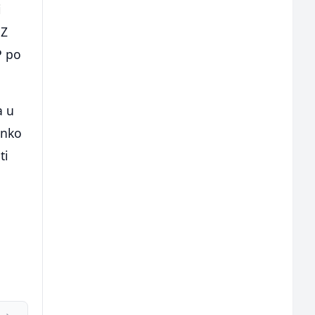
i
DZ
P po
a u
enko
ti