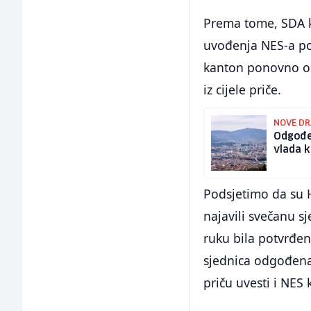
Prema tome, SDA k
uvođenja NES-a po
kanton ponovno os
iz cijele priče.
NOVE DR
Odgođen
vlada k
Podsjetimo da su 
najavili svečanu s
ruku bila potvrđen
sjednica odgođena
priču uvesti i NES 