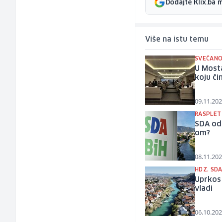
Dodajte Klix.ba 
Više na istu temu
SVEČANO
U Mosta
koju či
09.11.202
RASPLET
SDA odl
om?
08.11.202
HDZ, SDA
Uprkos 
vladi
06.10.202