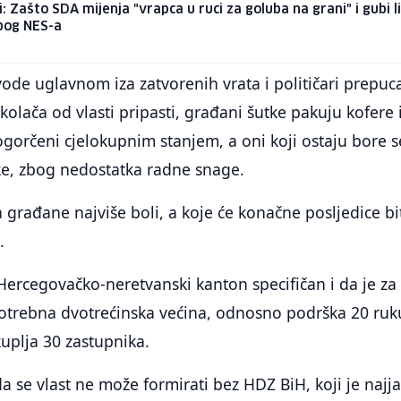
i: Zašto SDA mijenja "vrapca u ruci za goluba na grani" i gubi l
zbog NES-a
ode uglavnom iza zatvorenih vrata i političari prepuc
kolača od vlasti pripasti, građani šutke pakuju kofere 
gorčeni cjelokupnim stanjem, a oni koji ostaju bore s
ke, zbog nedostatka radne snage.
a građane najviše boli, a koje će konačne posljedice bi
.
Hercegovačko-neretvanski kanton specifičan i da je za
potrebna dvotrećinska većina, odnosno podrška 20 ruk
uplja 30 zastupnika.
da se vlast ne može formirati bez HDZ BiH, koji je najj