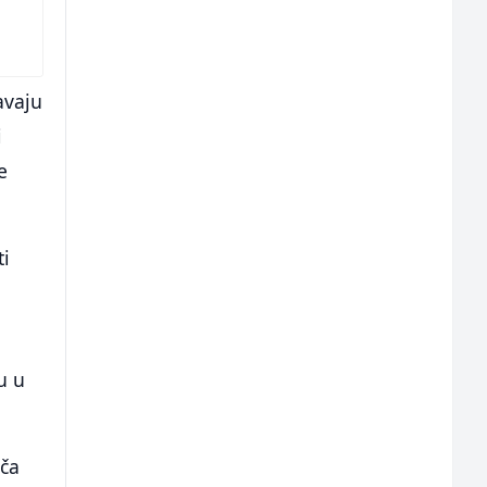
i
avaju
i
e
ti
u u
ača