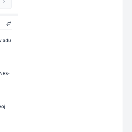
vladu
 NES-
voj