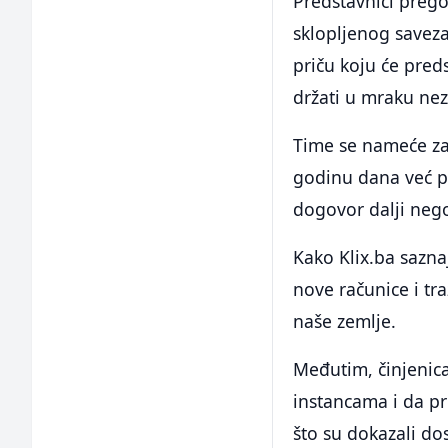
Predstavnici prego
sklopljenog saveza
priču koju će preds
držati u mraku ne
Time se nameće zak
godinu dana već po
dogovor dalji neg
Kako Klix.ba sazna
nove računice i tr
naše zemlje.
Međutim, činjenic
instancama i da p
što su dokazali do