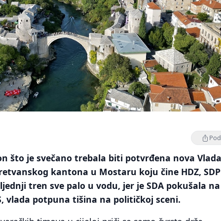
Podi
 što je svečano trebala biti potvrđena nova Vlad
etvanskog kantona u Mostaru koju čine HDZ, SDP 
ljednji tren sve palo u vodu, jer je SDA pokušala na
, vlada potpuna tišina na političkoj sceni.