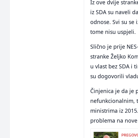
Iz ove dvije stran
iz SDA su naveli d
odnose. Svi su se i
tome nisu uspjeli.
Slično je prije NE
stranke Željko Kom
u vlast bez SDA i t
su dogovorili vla
Činjenica je da je
nefunkcionalnim, 
ministrima iz 2015
problema na nove l
PREGOVO