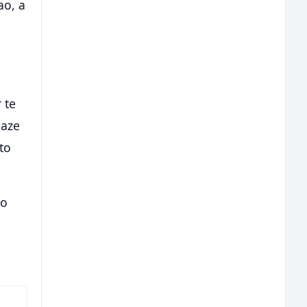
ao, a
u
 te
laze
što
lo