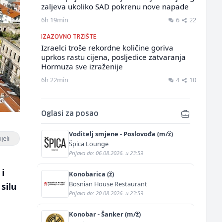
zaljeva ukoliko SAD pokrenu nove napade
6h 19min
6
22
IZAZOVNO TRŽIŠTE
Izraelci troše rekordne količine goriva
uprkos rastu cijena, posljedice zatvaranja
Hormuza sve izraženije
6h 22min
4
10
Oglasi za posao
Voditelj smjene - Poslovođa (m/ž)
jeli
Špica Lounge
Prijava do: 06.08.2026. u 23:59
a
i
Konobarica (ž)
Bosnian House Restaurant
 silu
Prijava do: 20.08.2026. u 23:59
Konobar - Šanker (m/ž)