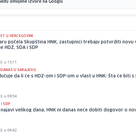
među omiljene izvore na Googlu
ST U HERCEGOVINI
ru počela Skupština HNK, zastupnici trebaju potvrditi novu 
ne HDZ, SDA i SDP
3. u 13:11
 DANAS U SARAJEVU
učuje da li će s HDZ-om i SDP-om u vlast u HNK: Šta će biti s
3. u 09:54
 I SDP
najavi velikog dana, HNK ni danas neće dobiti dogovor o no
3. u 09:42