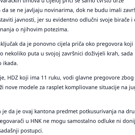
varačkih timova u cijeloj priči se samo čvrsto drže
 da se ne javljaju novinarima, dok ne budu imali zav
taviti javnosti, jer su evidentno odlučni svoje birače i 
znanja o njihovim potezima.
ljučak da je ponovno cijela priča oko pregovora koji
 nekoliko puta u svojoj završnici doživjeli krah, sada
o ikada.
je, HDZ koji ima 11 ruku, vodi glavne pregovore zbog
aži nove modele za rasplet kompliovane situacije na j
a je da je ovaj kantona predmet potkusurivanja na dr
regovarači u HNK ne mogu samostalno odluke ni donij
sadašnji postupci.