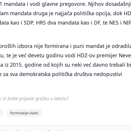
 11 mandata i vodi glavne pregovore. Njihov dosadašnj
dam mandata druga je najjača politička opcija, dok H
data kao i SDP, HRS dva mandata kao i DF, te NES i NI
ošlih izbora nije formirana i puni mandat je odradil
, te je već devetu godinu vodi HDZ-ov premijer Nev
a iz 2015. godine od kojih su neki već davno trebali bi
je za sva demokratska politička društva nedopustivi
ili želite prijaviti grešku u tekstu?
formiranje vlasti