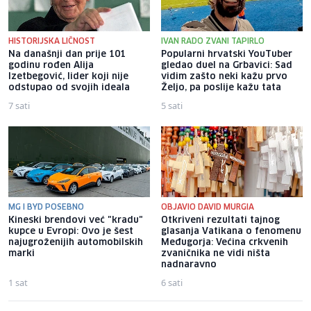
HISTORIJSKA LIČNOST
IVAN RADO ZVANI TAPIRLO
Na današnji dan prije 101
Popularni hrvatski YouTuber
godinu rođen Alija
gledao duel na Grbavici: Sad
Izetbegović, lider koji nije
vidim zašto neki kažu prvo
odstupao od svojih ideala
Željo, pa poslije kažu tata
7 sati
5 sati
MG I BYD POSEBNO
OBJAVIO DAVID MURGIA
Kineski brendovi već "kradu"
Otkriveni rezultati tajnog
kupce u Evropi: Ovo je šest
glasanja Vatikana o fenomenu
najugroženijih automobilskih
Međugorja: Većina crkvenih
marki
zvaničnika ne vidi ništa
nadnaravno
1 sat
6 sati