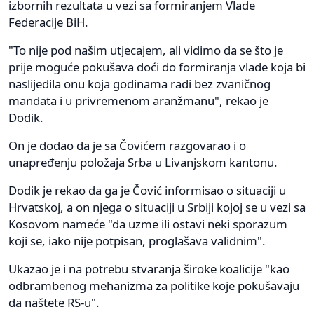
izbornih rezultata u vezi sa formiranjem Vlade
Federacije BiH.
"To nije pod našim utjecajem, ali vidimo da se što je
prije moguće pokušava doći do formiranja vlade koja bi
naslijedila onu koja godinama radi bez zvaničnog
mandata i u privremenom aranžmanu", rekao je
Dodik.
On je dodao da je sa Čovićem razgovarao i o
unapređenju položaja Srba u Livanjskom kantonu.
Dodik je rekao da ga je Čović informisao o situaciji u
Hrvatskoj, a on njega o situaciji u Srbiji kojoj se u vezi sa
Kosovom nameće "da uzme ili ostavi neki sporazum
koji se, iako nije potpisan, proglašava validnim".
Ukazao je i na potrebu stvaranja široke koalicije "kao
odbrambenog mehanizma za politike koje pokušavaju
da naštete RS-u".