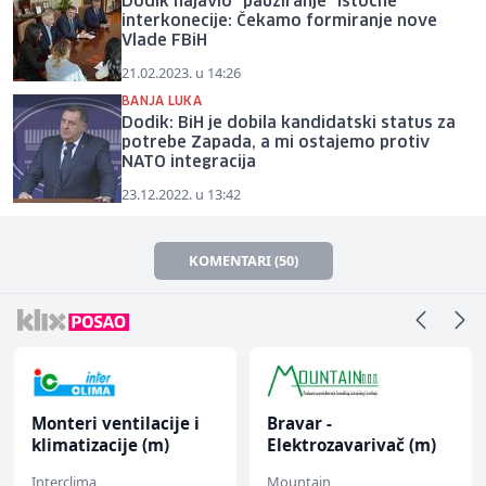
Dodik najavio "pauziranje" Istočne
interkonecije: Čekamo formiranje nove
Vlade FBiH
21.02.2023. u 14:26
BANJA LUKA
Dodik: BiH je dobila kandidatski status za
potrebe Zapada, a mi ostajemo protiv
NATO integracija
23.12.2022. u 13:42
KOMENTARI (50)
Monteri ventilacije i
Bravar -
klimatizacije (m)
Elektrozavarivač (m)
Interclima
Mountain