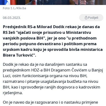
Foto: I. L./Klix.ba
08.03.2023.
Podijeli
Predsjednik RS-a Milorad Dodik rekao je danas da
RS želi "ojačati svoje prisustvo u Ministarstvu
vanjskih poslova BiH", jer je ono "u prethodnom
periodu potpuno devastirano i politikom prema
srpskom kadru koju je sprovodila bivša ministarica
Bisera Turković".
Dodik je rekao da je na današnjem sastanku sa
predsjednikom HDZ-a BiH Draganom Čovićem u Banjoj
Luci, osim funkcionisanja organa na nivou BiH,
razmatrano i pitanje usaglašavanja budžeta na nivou
BiH, kao i sprovođenje ranijih dogovora o kadrovskim
rješenjima.
On je naveo da je razgovarano i o nastavku primjene