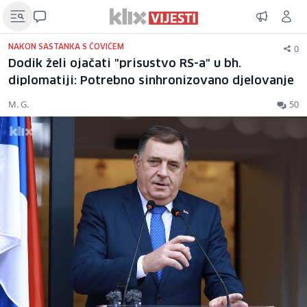
0
NAKON SASTANKA S ČOVIĆEM
Dodik želi ojačati "prisustvo RS-a" u bh.
diplomatiji: Potrebno sinhronizovano djelovanje
M. G.
50