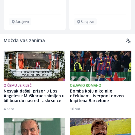
Sarajevo
Sarajevo
Možda vas zanima
O ČEMU JE RIJEČ
OBJAVIO ROMANO
Nesvakidašnji prizor u Los
Bomba koju niko nije
Angelesu: Muškarac snimljen u
očekivao: Liverpool doveo
billboardu nasred raskrsnice
kapitena Barcelone
4 sata
10 sati