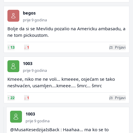
begos
prije 9 godina
Bolje da si se Mevlidu pozalio na Americku ambasadu, a
ne tom pickoustom.
↑
13
↓
1
Prijavi
1003
prije 9 godina
Kmeee, niko me ne voli... kmeeee, osjećam se tako
neshvaćen, usamljen....kmeee.... šmrc... šmrc
↑
22
↓
1
Prijavi
1003
prije 9 godina
@MusaKesedzijaIsBack : Haahaa... ma ko se to