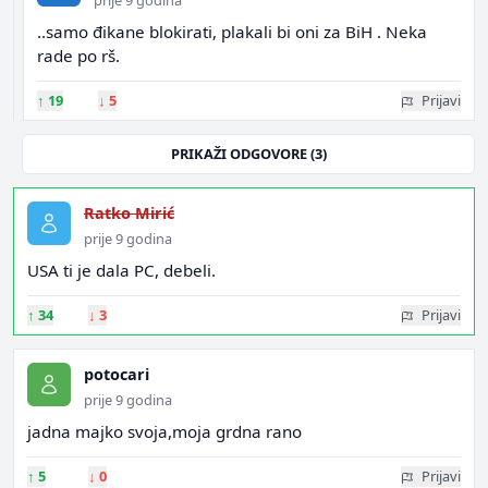
prije 9 godina
..samo đikane blokirati, plakali bi oni za BiH . Neka
rade po rš.
↑
19
↓
5
Prijavi
PRIKAŽI ODGOVORE (3)
Ratko Mirić
prije 9 godina
USA ti je dala PC, debeli.
↑
34
↓
3
Prijavi
potocari
prije 9 godina
jadna majko svoja,moja grdna rano
↑
5
↓
0
Prijavi