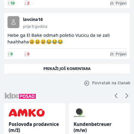
↑
10
↓
2
Prijavi
lavcina16
prije 9 godina
Hebe ga El Bake odmah poletio Vucicu da se zali
haahhaha😃😃😃😂😂😂
↑
9
↓
0
Prijavi
PRIKAŽI JOŠ KOMENTARA
Povratak na članak
Poslovođa prodavnice
Kundenbetreuer
(m/ž)
(m/w)