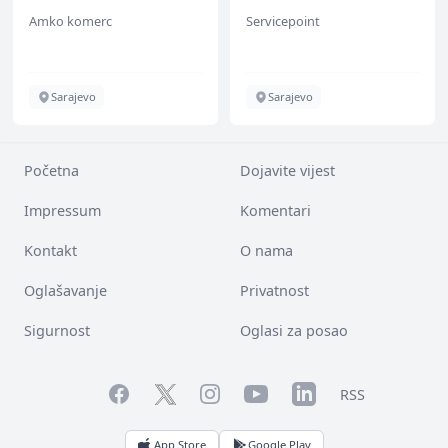
Amko komerc
Servicepoint
Sarajevo
Sarajevo
Početna
Dojavite vijest
Impressum
Komentari
Kontakt
O nama
Oglašavanje
Privatnost
Sigurnost
Oglasi za posao
Facebook
YouTube
LinkedIn
Twitter
Instagram
RSS
App Store
Google Play