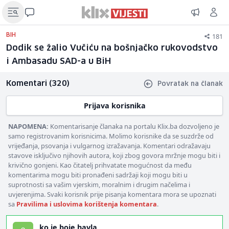
181
BIH
Dodik se žalio Vučiću na bošnjačko rukovodstvo
i Ambasadu SAD-a u BiH
Komentari (320)
Povratak na članak
Prijava korisnika
NAPOMENA:
Komentarisanje članaka na portalu Klix.ba dozvoljeno je
samo registrovanim korisnicima. Molimo korisnike da se suzdrže od
vrijeđanja, psovanja i vulgarnog izražavanja. Komentari odražavaju
stavove isključivo njihovih autora, koji zbog govora mržnje mogu biti i
krivično gonjeni. Kao čitatelj prihvatate mogućnost da među
komentarima mogu biti pronađeni sadržaji koji mogu biti u
suprotnosti sa vašim vjerskim, moralnim i drugim načelima i
uvjerenjima. Svaki korisnik prije pisanja komentara mora se upoznati
sa
Pravilima i uslovima korištenja komentara
.
ko je boje havla