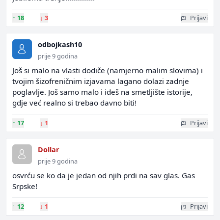
↑
18
↓
3
Prijavi
odbojkash10
prije 9 godina
Još si malo na vlasti dodiče (namjerno malim slovima) i
tvojim šizofreničnim izjavama lagano dolazi zadnje
poglavlje. Još samo malo i ideš na smetljište istorije,
gdje već realno si trebao davno biti!
↑
17
↓
1
Prijavi
Dollar
prije 9 godina
osvrću se ko da je jedan od njih prdi na sav glas. Gas
Srpske!
↑
12
↓
1
Prijavi