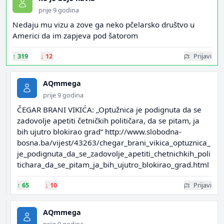
prije 9 godina
Nedaju mu vizu a zove ga neko pčelarsko društvo u
Americi da im zapjeva pod šatorom
↑
319
↓
12
Prijavi
AQmmega
prije 9 godina
ČEGAR BRANI VIKIĆA: „Optužnica je podignuta da se
zadovolje apetiti četničkih političara, da se pitam, ja
bih ujutro blokirao grad“ http://www.slobodna-
bosna.ba/vijest/43263/chegar_brani_vikica_optuznica_
je_podignuta_da_se_zadovolje_apetiti_chetnichkih_poli
tichara_da_se_pitam_ja_bih_ujutro_blokirao_grad.html
↑
65
↓
10
Prijavi
AQmmega