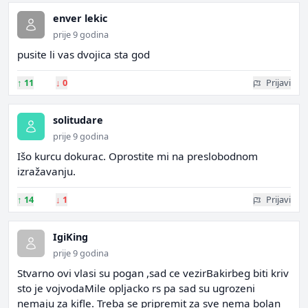
enver lekic
prije 9 godina
pusite li vas dvojica sta god
↑
11
↓
0
Prijavi
solitudare
prije 9 godina
Išo kurcu dokurac. Oprostite mi na preslobodnom
izražavanju.
↑
14
↓
1
Prijavi
IgiKing
prije 9 godina
Stvarno ovi vlasi su pogan ,sad ce vezirBakirbeg biti kriv
sto je vojvodaMile opljacko rs pa sad su ugrozeni
nemaju za kifle. Treba se pripremit za sve nema bolan