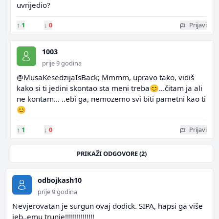
uvrijedio?
↑
1
↓
0
Prijavi
1003
prije 9 godina
@MusaKesedzijaIsBack; Mmmm, upravo tako, vidiš
kako si ti jedini skontao sta meni treba😊...čitam ja ali
ne kontam... ..ebi ga, nemozemo svi biti pametni kao ti
😊
↑
1
↓
0
Prijavi
PRIKAŽI ODGOVORE (2)
odbojkash10
prije 9 godina
Nevjerovatan je surgun ovaj dodick. SIPA, hapsi ga više
jeb..emu trunje!!!!!!!!!!!!!!!