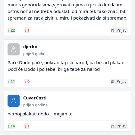
mira s genocidasima,vjerovati njima ti je isto ko da im
ostris nož al ne treba odustati od mira tek tako znaci biti
spreman za rat a ziviti u miru i pokazivati da si spreman.
↑
22
↓
1
Prijavi
djecko
prije 9 godina
Pače Dodo pače, pokrao taj isti narod, pa bi sad plakao.
Doći će Dodo i po tebe, briga tebe za narod
↑
11
↓
0
Prijavi
CuvarCasti
prije 9 godina
nemoj plakati dodo .. mojim te
↑
14
↓
1
Prijavi