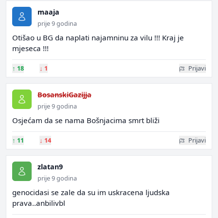
maaja
prije 9 godina
Otišao u BG da naplati najamninu za vilu !!! Kraj je
mjeseca !!!
↑
18
↓
1
Prijavi
BosanskiGazijja
prije 9 godina
Osjećam da se nama Bošnjacima smrt bliži
↑
11
↓
14
Prijavi
zlatan9
prije 9 godina
genocidasi se zale da su im uskracena ljudska
prava..anbilivbl