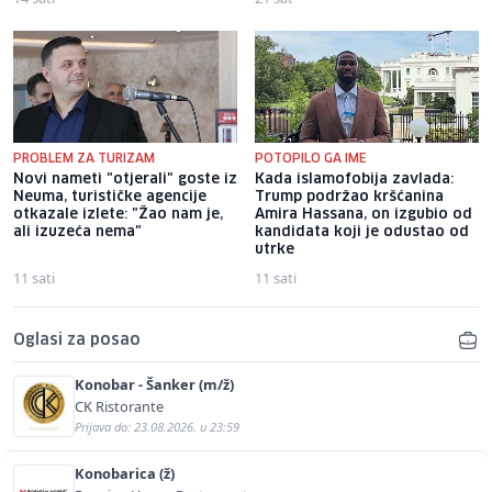
PROBLEM ZA TURIZAM
POTOPILO GA IME
Novi nameti "otjerali" goste iz
Kada islamofobija zavlada:
Neuma, turističke agencije
Trump podržao kršćanina
otkazale izlete: "Žao nam je,
Amira Hassana, on izgubio od
ali izuzeća nema"
kandidata koji je odustao od
utrke
11 sati
11 sati
Oglasi za posao
Konobar - Šanker (m/ž)
CK Ristorante
Prijava do: 23.08.2026. u 23:59
Konobarica (ž)