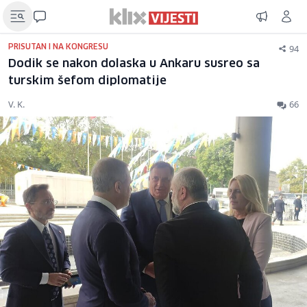
94
PRISUTAN I NA KONGRESU
Dodik se nakon dolaska u Ankaru susreo sa
turskim šefom diplomatije
V. K.
66