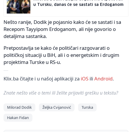
u Tursku, danas će se sastati sa Erdoganom
Nešto ranije, Dodik je pojasnio kako će se sastati i sa
Recepom Tayyipom Erdoganom, ali nije govorio o
detaljima sastanka.
Pretpostavlja se kako će političari razgovarati o
političkoj situaciji u BiH, ali i o energetskim i drugim
projektima Turske u RS-u.
Klix.ba čitajte i u našoj aplikaciji za
iOS
ili
Android
.
Znate nešto više o temi ili želite prijaviti grešku u tekstu?
Milorad Dodik
Željka Cvijanović
Turska
Hakan Fidan