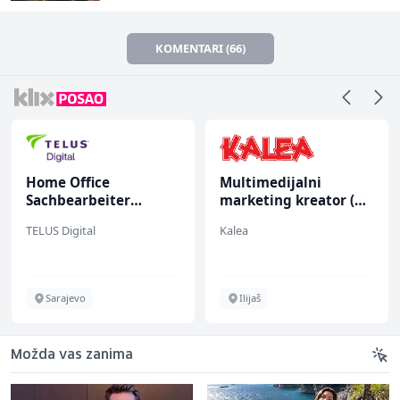
KOMENTARI (66)
Home Office
Multimedijalni
Sachbearbeiter
marketing kreator (m/
(m/w/d) für einen
ž)
TELUS Digital
Kalea
bekannten deutschen
Energieversorger
Sarajevo
Ilijaš
Možda vas zanima