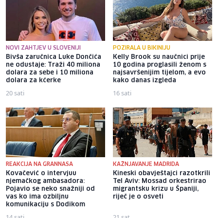
NOVI ZAHTJEV U SLOVENIJI
POZIRALA U BIKINIJU
Bivša zaručnica Luke Dončića
Kelly Brook su naučnici prije
ne odustaje: Traži 40 miliona
10 godina proglasili ženom s
dolara za sebe i 10 miliona
najsavršenijim tijelom, a evo
dolara za kćerke
kako danas izgleda
20 sati
16 sati
REAKCIJA NA GRANNASA
KAŽNJAVANJE MADRIDA
Kovačević o intervjuu
Kineski obavještajci razotkrili
njemačkog ambasadora:
Tel Aviv: Mossad orkestrirao
Pojavio se neko snažniji od
migrantsku krizu u Španiji,
vas ko ima ozbiljnu
riječ je o osveti
komunikaciju s Dodikom
14 sati
21 sat