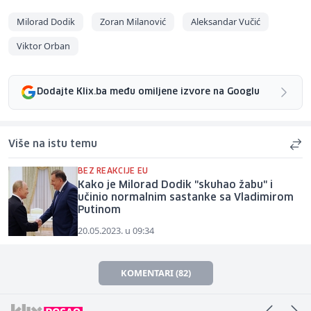
Milorad Dodik
Zoran Milanović
Aleksandar Vučić
Viktor Orban
Dodajte Klix.ba među omiljene izvore na Googlu
Više na istu temu
BEZ REAKCIJE EU
Kako je Milorad Dodik "skuhao žabu" i
učinio normalnim sastanke sa Vladimirom
Putinom
20.05.2023. u 09:34
KOMENTARI (82)