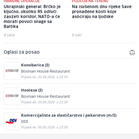
HIBRIDNE OPERACIJE
POLICIJA NA TERENU
Ukrajinski general: Brčko je
Na isušenom dnu rijeke Save
ključno, ukoliko RS odluči
pronađene kosti koje
zauzeti koridor, NATO-a će
asociraju na ljudske
morati povući snage sa
Baltika
4 sata
6 sati
Oglasi za posao
Konobarica (ž)
Bosnian House Restaurant
Prijava do: 20.08.2026. u 23:59
Hostesa (ž)
Bosnian House Restaurant
Prijava do: 20.08.2026. u 23:59
Komercijalista za slastičarstvo i pekarstvo (m/ž)
DDI
Prijava do: 06.09.2026. u 23:59