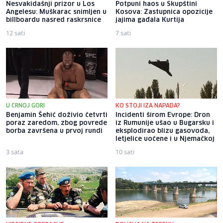
Nesvakidašnji prizor u Los
Potpuni haos u Skupštini
Angelesu: Muškarac snimljen u
Kosova: Zastupnica opozicije
billboardu nasred raskrsnice
jajima gađala Kurtija
12 sati
7 sati
U CRNOJ GORI
KO STOJI IZA NAPADA?
Benjamin Šehić doživio četvrti
Incidenti širom Evrope: Dron
poraz zaredom, zbog povrede
iz Rumunije ušao u Bugarsku i
borba završena u prvoj rundi
eksplodirao blizu gasovoda,
letjelice uočene i u Njemačkoj
3 sata
10 sati