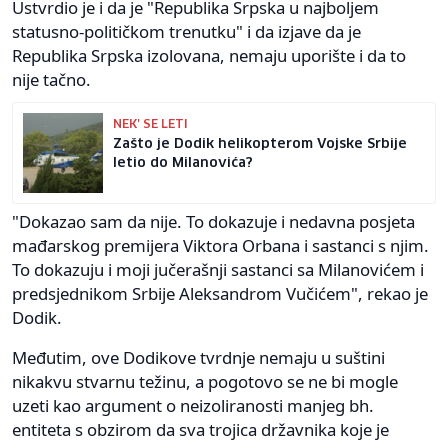
Ustvrdio je i da je "Republika Srpska u najboljem
statusno-političkom trenutku" i da izjave da je
Republika Srpska izolovana, nemaju uporište i da to
nije tačno.
NEK' SE LETI
Zašto je Dodik helikopterom Vojske Srbije
letio do Milanovića?
"Dokazao sam da nije. To dokazuje i nedavna posjeta
mađarskog premijera Viktora Orbana i sastanci s njim.
To dokazuju i moji jučerašnji sastanci sa Milanovićem i
predsjednikom Srbije Aleksandrom Vučićem", rekao je
Dodik.
Međutim, ove Dodikove tvrdnje nemaju u suštini
nikakvu stvarnu težinu, a pogotovo se ne bi mogle
uzeti kao argument o neizoliranosti manjeg bh.
entiteta s obzirom da sva trojica državnika koje je