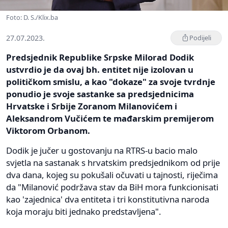
Foto: D. S./Klix.ba
27.07.2023.
Podijeli
Predsjednik Republike Srpske Milorad Dodik
ustvrdio je da ovaj bh. entitet nije izolovan u
političkom smislu, a kao "dokaze" za svoje tvrdnje
ponudio je svoje sastanke sa predsjednicima
Hrvatske i Srbije Zoranom Milanovićem i
Aleksandrom Vučićem te mađarskim premijerom
Viktorom Orbanom.
Dodik je jučer u gostovanju na RTRS-u bacio malo
svjetla na sastanak s hrvatskim predsjednikom od prije
dva dana, kojeg su pokušali očuvati u tajnosti, riječima
da "Milanović podržava stav da BiH mora funkcionisati
kao 'zajednica' dva entiteta i tri konstitutivna naroda
koja moraju biti jednako predstavljena".