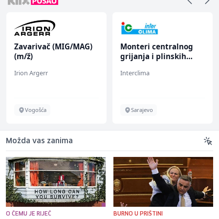
Zavarivač (MIG/MAG)
Monteri centralnog
(m/ž)
grijanja i plinskih
instalacija (m)
Irion Argerr
Interclima
Vogošća
Sarajevo
Možda vas zanima
O ČEMU JE RIJEČ
BURNO U PRIŠTINI