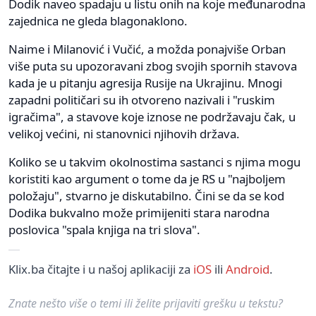
Dodik naveo spadaju u listu onih na koje međunarodna
zajednica ne gleda blagonaklono.
Naime i Milanović i Vučić, a možda ponajviše Orban
više puta su upozoravani zbog svojih spornih stavova
kada je u pitanju agresija Rusije na Ukrajinu. Mnogi
zapadni političari su ih otvoreno nazivali i "ruskim
igračima", a stavove koje iznose ne podržavaju čak, u
velikoj većini, ni stanovnici njihovih država.
Koliko se u takvim okolnostima sastanci s njima mogu
koristiti kao argument o tome da je RS u "najboljem
položaju", stvarno je diskutabilno. Čini se da se kod
Dodika bukvalno može primijeniti stara narodna
poslovica "spala knjiga na tri slova".
Klix.ba čitajte i u našoj aplikaciji za
iOS
ili
Android
.
Znate nešto više o temi ili želite prijaviti grešku u tekstu?